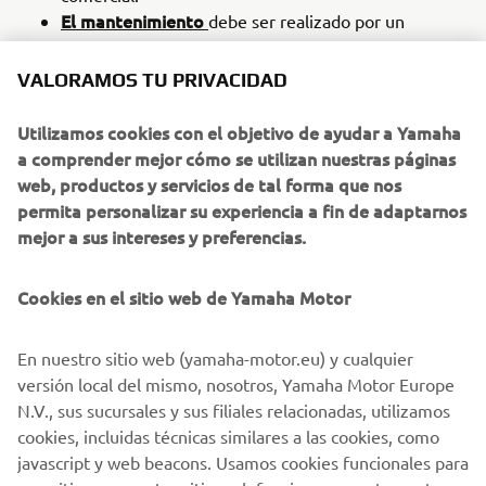
El mantenimiento
debe ser realizado por un
concesionario autorizado YAMAHA Motor Outboard
durante el periodo de Garantía Comercial ampliada.
VALORAMOS TU PRIVACIDAD
Deben utilizarse piezas originales YAMAHA y aceite
todos los servicios de garantía
Yamalube en
.
Utilizamos cookies con el objetivo de ayudar a Yamaha
a comprender mejor cómo se utilizan nuestras páginas
Términos y condiciones
web, productos y servicios de tal forma que nos
Los fuerabordas Yamaha, importados por Yamaha Motor
permita personalizar su experiencia a fin de adaptarnos
Europe N.V. a partir del año de producción 2008,
mejor a sus intereses y preferencias.
adquiridos a partir de 2026 para uso comercial, tienen una
garantía del fabricante de 1 año (para uso recreativo 3
Cookies en el sitio web de Yamaha Motor
años). Todos los fuerabordas de cuatro tiempos
comprados para uso comercial en Europa y registrados en
el sistema de garantía Yamaha podrán optar a un periodo
En nuestro sitio web (yamaha-motor.eu) y cualquier
adicional de 1 año, lo que da un total de 2 años de
versión local del mismo, nosotros, Yamaha Motor Europe
cobertura de garantía con un límite de uso de 1000 horas.
N.V., sus sucursales y sus filiales relacionadas, utilizamos
Todas las coberturas están sujetas a revisiones periódicas,
cookies, incluidas técnicas similares a las cookies, como
tal y como se especifica en el correspondiente manual del
javascript y web beacons. Usamos cookies funcionales para
propietario de Yamaha. Se pueden solicitar al