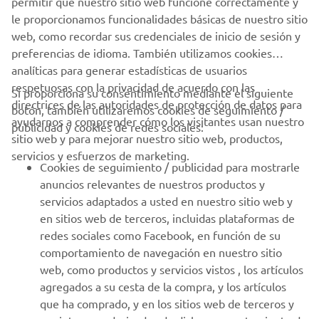
permitir que nuestro sitio web funcione correctamente y
concesionario los términos y condiciones completos.
le proporcionamos funcionalidades básicas de nuestro sitio
web, como recordar sus credenciales de inicio de sesión y
preferencias de idioma. También utilizamos cookies
analíticas para generar estadísticas de usuarios
respetuosas con la privacidad de acuerdo con las
Si proporciona su consentimiento mediante el siguiente
directrices de las autoridades de protección de datos para
botón, también utilizaremos cookies de seguimiento /
CORPORATIVO
ayudarnos a comprender cómo los visitantes usan nuestro
publicidad y cookies de redes sociales:
sitio web y para mejorar nuestro sitio web, productos,
servicios y esfuerzos de marketing.
PROFESIONALES
Cookies de seguimiento / publicidad para mostrarle
anuncios relevantes de nuestros productos y
MÁS YAMAHA
servicios adaptados a usted en nuestro sitio web y
en sitios web de terceros, incluidas plataformas de
redes sociales como Facebook, en función de su
AYUDA
comportamiento de navegación en nuestro sitio
web, como productos y servicios vistos , los artículos
agregados a su cesta de la compra, y los artículos
BOLETÍN DE NOTICIAS
que ha comprado, y en los sitios web de terceros y
Sé el primero en enterarte de las últimas ofertas, eventos