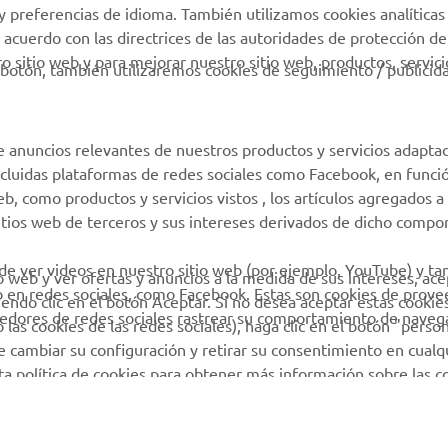
y preferencias de idioma. También utilizamos cookies analíticas
Condiciones de uso
 acuerdo con las directrices de las autoridades de protección de
 sitio web y para mejorar nuestro sitio web, productos, servici
Gestión de Baterías
botón, también utilizaremos cookies de seguimiento / publicid
Usadas
e anuncios relevantes de nuestros productos y servicios adapta
incluidas plataformas de redes sociales como Facebook, en funci
 como productos y servicios vistos , los artículos agregados a 
sitios web de terceros y sus intereses derivados de dicho comp
 de ver videos en nuestro sitio web (por ejemplo, YouTube) y t
io web y ver ofertas y anuncios a la medida de sus intereses, ace
b en redes sociales, como Facebook. Estas son cookies de prov
iendo clic en el botón Aceptar. Si no desea aceptar estas cookie
eedores de redes sociales rastrear su comportamiento de navega
las cookies de las redes sociales), haga clic en el botón "person
 cambiar su configuración y retirar su consentimiento en cualq
sta política de cookies para obtener más información sobre las 
© Copyright - 2026 Yamaha Motor Europe N.V. - All Rights Reserved