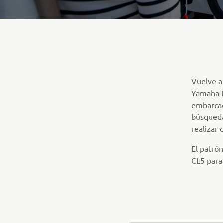
Vuelve a
Yamaha P
embarcac
búsqueda
realizar 
El patró
CL5 para 