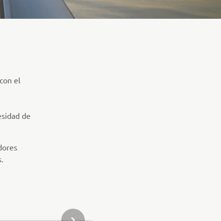
con el
esidad de
dores
.