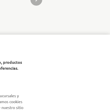
SIGUIENTE ELEMENTO DE LA GALERÍA
BOLETÍN DE NOTICIAS
b, productos
eferencias.
Sé el primero en enterarte de las últimas ofertas, eventos
especiales, novedades
SUSCRÍBETE
ucursales y
Lea nuestra Política de Privacidad para saber cómo procesamos
Usamos cookies
sus datos personales:
Política de Privacidad
 nuestro sitio