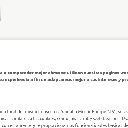
MÁS YAMAHA
AYUDA
ha a comprender mejor cómo se utilizan nuestras páginas we
su experiencia a fin de adaptarnos mejor a sus intereses y pr
MyYamaha
Atención al Cliente
Yamaha Music
Soporte de la tienda
virtual
Yamaha Racing
Catálogo de piezas
ión local del mismo, nosotros, Yamaha Motor Europe N.V., sus s
Yamaha Motor Global
técnicas similares a las cookies, como javascript y web beacons. 
Localizador de
Aplicaciones móviles
e correctamente y le proporcionamos funcionalidades básicas de
Concesionarios