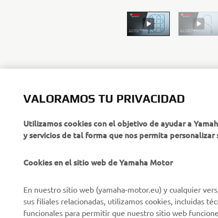
VALORAMOS TU PRIVACIDAD
CORPORATIVO
PROFESIONALES
Utilizamos cookies con el objetivo de ayudar a Yama
y servicios de tal forma que nos permita personalizar 
Sobre nosotros
NEO's Delivery
Últimas Noticias
Sistemas eBike
Cookies en el sitio web de Yamaha Motor
Blog
Cuerpos de Seguridad
En nuestro sitio web (yamaha-motor.eu) y cualquier vers
Eventos
Golf / Buggys B2B
sus filiales relacionadas, utilizamos cookies, incluidas 
Notas de Prensa
Equipos de Intervención
funcionales para permitir que nuestro sitio web funcion