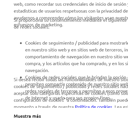
Rápida
web, como recordar sus credenciales de inicio de sesión 
Catálogos
estadísticas de usuarios respetuosas con la privacidad de
Autoescuelas
Trabajar en Yamaha
ayudarnos a comprender cómo los visitantes usan nuestro
Si proporciona su consentimiento mediante el siguiente 
Robotics
esfuerzos de marketing.
Conviértase en
de redes sociales:
distribuidor
Asociaciones
Política de derechos
Portal de Información
Cookies de seguimiento / publicidad para mostrarl
humanos
técnica para reparadores
en nuestro sitio web y en sitios web de terceros, 
independientes
comportamiento de navegación en nuestro sitio web,
Política Básica de
compra, y los artículos que ha comprado, y en los 
Sostenibilidad
Ficha de datos de
navegación.
seguridad de Yamalube
Canal de denuncias
Cookies de redes sociales que le brindan la opción
Si desea recibir todas las funcionalidades de nuestro sit
permiten compartir contenido de nuestro sitio we
cookies de seguimiento / publicidad y redes sociales hac
Informe Público País por
redes sociales de terceros y permiten a esos prov
aceptar solo categorías específicas de cookies (como solo 
País
de Internet y usarlo para sus propios fines.
configuración de cookies" a continuación. También puede
momento a través de nuestra
Política de cookies
. Lea e
utilizamos y cómo las utilizamos.
Muestra más
Spain (Spanish)