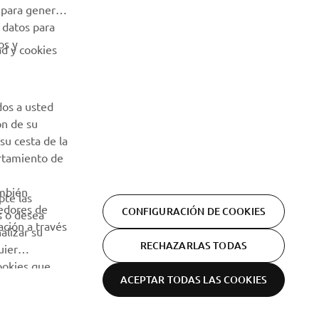
 para generar
 datos para
os y
ad y cookies
dos a usted
ón de su
su cesta de la
ortamiento de
ambién
pte las
eedores de
CONFIGURACIÓN DE COOKIES
s o desea
ción a través
alizar su
RECHAZARLAS TODAS
uier
cookies que
ACEPTAR TODAS LAS COOKIES
Declaración de privacidad
Cookies
Aviso legal