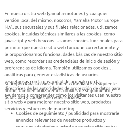
En nuestro sitio web (yamaha-motor.eu) y cualquier
versión local del mismo, nosotros, Yamaha Motor Europe
Interruptores
N.V., sus sucursales y sus filiales relacionadas, utilizamos
¿Quieres transmitir serenidad, calma y facilidad para
cookies, incluidas técnicas similares a las cookies, como
mantener el control? Simplemente púlsalo y
javascript y web beacons. Usamos cookies funcionales para
impresionarás.
permitir que nuestro sitio web funcione correctamente y
Seguir leyendo
le proporcionamos funcionalidades básicas de nuestro sitio
web, como recordar sus credenciales de inicio de sesión y
preferencias de idioma. También utilizamos cookies
analíticas para generar estadísticas de usuarios
respetuosas con la privacidad de acuerdo con las
Si proporciona su consentimiento mediante el siguiente
directrices de las autoridades de protección de datos para
botón, también utilizaremos cookies de seguimiento /
CORPORATIVO
ayudarnos a comprender cómo los visitantes usan nuestro
publicidad y cookies de redes sociales:
sitio web y para mejorar nuestro sitio web, productos,
servicios y esfuerzos de marketing.
PROFESIONALES
Cookies de seguimiento / publicidad para mostrarle
anuncios relevantes de nuestros productos y
MÁS YAMAHA
servicios adaptados a usted en nuestro sitio web y