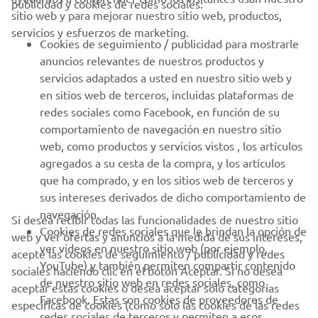
publicidad y cookies de redes sociales:
sitio web y para mejorar nuestro sitio web, productos,
servicios y esfuerzos de marketing.
PROFESIONALES
Cookies de seguimiento / publicidad para mostrarle
anuncios relevantes de nuestros productos y
MÁS YAMAHA
servicios adaptados a usted en nuestro sitio web y
en sitios web de terceros, incluidas plataformas de
redes sociales como Facebook, en función de su
AYUDA
comportamiento de navegación en nuestro sitio
web, como productos y servicios vistos , los artículos
agregados a su cesta de la compra, y los artículos
BOLETÍN DE NOTICIAS
que ha comprado, y en los sitios web de terceros y
Sé el primero en enterarte de las últimas ofertas, eventos
sus intereses derivados de dicho comportamiento de
especiales, novedades
navegación.
Si desea recibir todas las funcionalidades de nuestro sitio
Cookies de redes sociales que le brindan la opción de
web y ver ofertas y anuncios a la medida de sus intereses,
ver videos en nuestro sitio web (por ejemplo,
acepte las cookies de seguimiento / publicidad y redes
YouTube) y también permiten compartir contenido
sociales haciendo clic en el botón Aceptar. Si no desea
SUSCRÍBETE
de nuestro sitio web en redes sociales, como
aceptar estas cookies o desea aceptar solo categorías
Facebook. Estas son cookies de proveedores de
específicas de cookies (como solo las cookies de las redes
redes sociales de terceros y permiten a esos