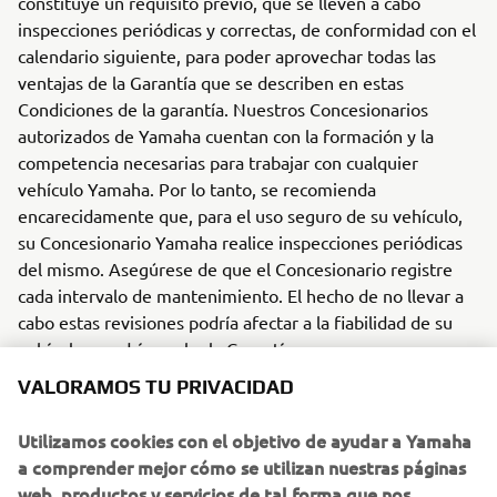
constituye un requisito previo, que se lleven a cabo
inspecciones periódicas y correctas, de conformidad con el
calendario siguiente, para poder aprovechar todas las
ventajas de la Garantía que se describen en estas
Condiciones de la garantía. Nuestros Concesionarios
autorizados de Yamaha cuentan con la formación y la
competencia necesarias para trabajar con cualquier
vehículo Yamaha. Por lo tanto, se recomienda
encarecidamente que, para el uso seguro de su vehículo,
su Concesionario Yamaha realice inspecciones periódicas
del mismo. Asegúrese de que el Concesionario registre
cada intervalo de mantenimiento. El hecho de no llevar a
cabo estas revisiones podría afectar a la fiabilidad de su
vehículo y podría anular la Garantía.
VALORAMOS TU PRIVACIDAD
LIMPIEZA DE SU VEHÍCULO
YAMAHA
Utilizamos cookies con el objetivo de ayudar a Yamaha
a comprender mejor cómo se utilizan nuestras páginas
La mejor forma de conservar el estado de su nuevo
web, productos y servicios de tal forma que nos