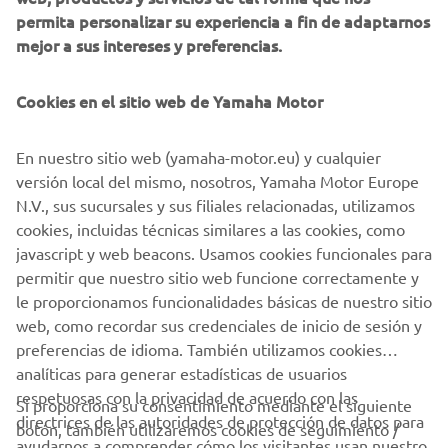
vehículo Yamaha es lavarlo periódicamente. El sal restante
permita personalizar su experiencia a fin de adaptarnos
o el agua fresca de enfriamiento en el motor, las algas y
mejor a sus intereses y preferencias.
los mariscos, el aceite y otras materias extrañas pueden
dañar las superficies internas y afectar el buen
funcionamiento de los controles. Consulte su Manual del
Cookies en el sitio web de Yamaha Motor
propietario para obtener más información sobre la
limpieza y el cuidado de su vehículo. Su Concesionario
En nuestro sitio web (yamaha-motor.eu) y cualquier
autorizado de Yamaha le podrá asesorar sobre la limpieza
versión local del mismo, nosotros, Yamaha Motor Europe
correcta de su vehículo y sobre la lubricación de los
N.V., sus sucursales y sus filiales relacionadas, utilizamos
controles. No recomendamos el uso de aparatos de lavado
cookies, incluidas técnicas similares a las cookies, como
a alta presión, que deben evitarse.
javascript y web beacons. Usamos cookies funcionales para
permitir que nuestro sitio web funcione correctamente y
ENCUENTRA TU CONCESIONARIO YAMAHA CERCA DE TI »
le proporcionamos funcionalidades básicas de nuestro sitio
web, como recordar sus credenciales de inicio de sesión y
preferencias de idioma. También utilizamos cookies
analíticas para generar estadísticas de usuarios
respetuosas con la privacidad de acuerdo con las
Si proporciona su consentimiento mediante el siguiente
directrices de las autoridades de protección de datos para
botón, también utilizaremos cookies de seguimiento /
CORPORATIVO
ayudarnos a comprender cómo los visitantes usan nuestro