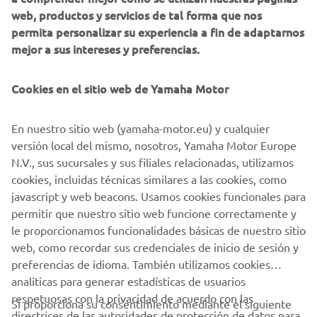
web, productos y servicios de tal forma que nos
información sobre productos y servicios, la
permita personalizar su experiencia a fin de adaptarnos
elaboración del perfil del cliente (por ejemplo, a
mejor a sus intereses y preferencias.
través del análisis de datos) y para brindarte atención
personalizada al cliente, como boletines informativos.
Cookies en el sitio web de Yamaha Motor
Si ha aceptado previamente consentimientos de
marketing y quiere retirarlos, puede hacerlo a través de su
En nuestro sitio web (yamaha-motor.eu) y cualquier
perfil
MyYamaha
versión local del mismo, nosotros, Yamaha Motor Europe
N.V., sus sucursales y sus filiales relacionadas, utilizamos
Al continuar, confirmas que has leído la política de
cookies, incluidas técnicas similares a las cookies, como
privacidad.
javascript y web beacons. Usamos cookies funcionales para
permitir que nuestro sitio web funcione correctamente y
le proporcionamos funcionalidades básicas de nuestro sitio
SOLICITA UNA PRUEBA DE PRODUCTO
web, como recordar sus credenciales de inicio de sesión y
preferencias de idioma. También utilizamos cookies
analíticas para generar estadísticas de usuarios
respetuosas con la privacidad de acuerdo con las
Si proporciona su consentimiento mediante el siguiente
directrices de las autoridades de protección de datos para