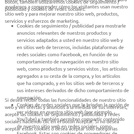
botón, también utilizaremos cookies de seguimiento /
CORPORATIVO
ayudarnos a comprender cómo los visitantes usan nuestro
publicidad y cookies de redes sociales:
sitio web y para mejorar nuestro sitio web, productos,
servicios y esfuerzos de marketing.
PROFESIONALES
Cookies de seguimiento / publicidad para mostrarle
anuncios relevantes de nuestros productos y
MÁS YAMAHA
servicios adaptados a usted en nuestro sitio web y
en sitios web de terceros, incluidas plataformas de
redes sociales como Facebook, en función de su
AYUDA
comportamiento de navegación en nuestro sitio
web, como productos y servicios vistos , los artículos
agregados a su cesta de la compra, y los artículos
BOLETÍN DE NOTICIAS
que ha comprado, y en los sitios web de terceros y
Sé el primero en enterarte de las últimas ofertas, eventos
sus intereses derivados de dicho comportamiento de
especiales, novedades
navegación.
Si desea recibir todas las funcionalidades de nuestro sitio
Cookies de redes sociales que le brindan la opción de
web y ver ofertas y anuncios a la medida de sus intereses,
ver videos en nuestro sitio web (por ejemplo,
acepte las cookies de seguimiento / publicidad y redes
YouTube) y también permiten compartir contenido
sociales haciendo clic en el botón Aceptar. Si no desea
SUSCRÍBETE
de nuestro sitio web en redes sociales, como
aceptar estas cookies o desea aceptar solo categorías
Facebook. Estas son cookies de proveedores de