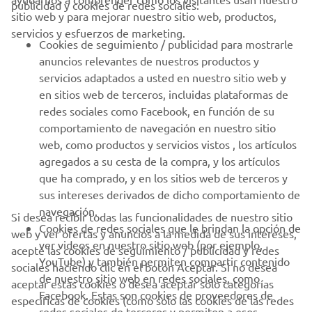
publicidad y cookies de redes sociales:
sitio web y para mejorar nuestro sitio web, productos,
servicios y esfuerzos de marketing.
PROFESIONALES
Cookies de seguimiento / publicidad para mostrarle
anuncios relevantes de nuestros productos y
MÁS YAMAHA
servicios adaptados a usted en nuestro sitio web y
en sitios web de terceros, incluidas plataformas de
redes sociales como Facebook, en función de su
AYUDA
comportamiento de navegación en nuestro sitio
web, como productos y servicios vistos , los artículos
agregados a su cesta de la compra, y los artículos
BOLETÍN DE NOTICIAS
que ha comprado, y en los sitios web de terceros y
Sé el primero en enterarte de las últimas ofertas, eventos
sus intereses derivados de dicho comportamiento de
especiales, novedades
navegación.
Si desea recibir todas las funcionalidades de nuestro sitio
Cookies de redes sociales que le brindan la opción de
web y ver ofertas y anuncios a la medida de sus intereses,
ver videos en nuestro sitio web (por ejemplo,
acepte las cookies de seguimiento / publicidad y redes
YouTube) y también permiten compartir contenido
sociales haciendo clic en el botón Aceptar. Si no desea
SUSCRÍBETE
de nuestro sitio web en redes sociales, como
aceptar estas cookies o desea aceptar solo categorías
Facebook. Estas son cookies de proveedores de
específicas de cookies (como solo las cookies de las redes
redes sociales de terceros y permiten a esos