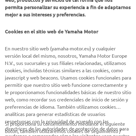
permita personalizar su experiencia a fin de adaptarnos
elaboración del perfil del cliente (por ejemplo, a
mejor a sus intereses y preferencias.
través del análisis de datos) y para brindarte atención
personalizada al cliente, como boletines informativos.
Cookies en el sitio web de Yamaha Motor
Si ha aceptado previamente consentimientos de
marketing y quiere retirarlos, puede hacerlo a través de su
En nuestro sitio web (yamaha-motor.eu) y cualquier
perfil
MyYamaha
versión local del mismo, nosotros, Yamaha Motor Europe
N.V., sus sucursales y sus filiales relacionadas, utilizamos
Al continuar, confirmas que has leído la política de
cookies, incluidas técnicas similares a las cookies, como
privacidad.
javascript y web beacons. Usamos cookies funcionales para
permitir que nuestro sitio web funcione correctamente y
le proporcionamos funcionalidades básicas de nuestro sitio
SOLICITA UNA PRUEBA DE PRODUCTO
web, como recordar sus credenciales de inicio de sesión y
preferencias de idioma. También utilizamos cookies
analíticas para generar estadísticas de usuarios
respetuosas con la privacidad de acuerdo con las
Si proporciona su consentimiento mediante el siguiente
directrices de las autoridades de protección de datos para
botón, también utilizaremos cookies de seguimiento /
CORPORATIVO
ayudarnos a comprender cómo los visitantes usan nuestro