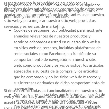
respetuosas con la privacidad de acuerdo con las
Si proporciona su consentimiento mediante el siguiente
directrices de las autoridades de protección de datos para
botón, también utilizaremos cookies de seguimiento /
CORPORATIVO
ayudarnos a comprender cómo los visitantes usan nuestro
publicidad y cookies de redes sociales:
sitio web y para mejorar nuestro sitio web, productos,
servicios y esfuerzos de marketing.
PROFESIONALES
Cookies de seguimiento / publicidad para mostrarle
anuncios relevantes de nuestros productos y
MÁS YAMAHA
servicios adaptados a usted en nuestro sitio web y
en sitios web de terceros, incluidas plataformas de
redes sociales como Facebook, en función de su
AYUDA
comportamiento de navegación en nuestro sitio
web, como productos y servicios vistos , los artículos
agregados a su cesta de la compra, y los artículos
BOLETÍN DE NOTICIAS
que ha comprado, y en los sitios web de terceros y
Sé el primero en enterarte de las últimas ofertas, eventos
sus intereses derivados de dicho comportamiento de
especiales, novedades
navegación.
Si desea recibir todas las funcionalidades de nuestro sitio
Cookies de redes sociales que le brindan la opción de
web y ver ofertas y anuncios a la medida de sus intereses,
ver videos en nuestro sitio web (por ejemplo,
acepte las cookies de seguimiento / publicidad y redes
YouTube) y también permiten compartir contenido
sociales haciendo clic en el botón Aceptar. Si no desea