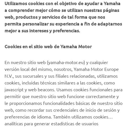
Utilizamos cookies con el objetivo de ayudar a Yamaha
Estoy de acuerdo en que se procesarán tus datos para
a comprender mejor cómo se utilizan nuestras páginas
fines de marketing directo, incluyendo el envío de
web, productos y servicios de tal forma que nos
información sobre productos y servicios, la
permita personalizar su experiencia a fin de adaptarnos
elaboración del perfil del cliente (por ejemplo, a
mejor a sus intereses y preferencias.
través del análisis de datos) y para brindarte atención
personalizada al cliente, como boletines informativos.
Cookies en el sitio web de Yamaha Motor
Si ha aceptado previamente consentimientos de
marketing y quiere retirarlos, puede hacerlo a través de su
En nuestro sitio web (yamaha-motor.eu) y cualquier
perfil
MyYamaha
versión local del mismo, nosotros, Yamaha Motor Europe
N.V., sus sucursales y sus filiales relacionadas, utilizamos
Al continuar, confirmas que has leído la política de
cookies, incluidas técnicas similares a las cookies, como
privacidad.
javascript y web beacons. Usamos cookies funcionales para
permitir que nuestro sitio web funcione correctamente y
le proporcionamos funcionalidades básicas de nuestro sitio
SOLICITA UNA PRUEBA DE PRODUCTO
web, como recordar sus credenciales de inicio de sesión y
preferencias de idioma. También utilizamos cookies
analíticas para generar estadísticas de usuarios