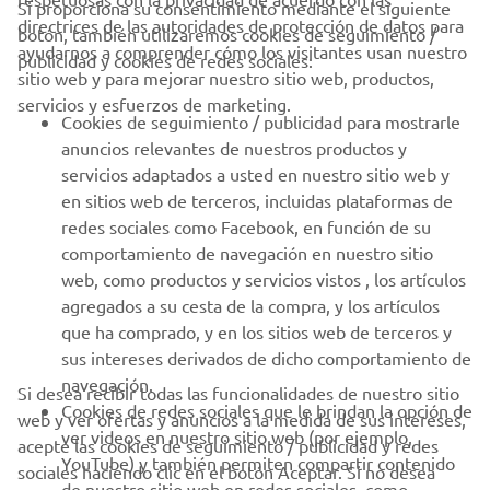
Si proporciona su consentimiento mediante el siguiente
directrices de las autoridades de protección de datos para
botón, también utilizaremos cookies de seguimiento /
CORPORATIVO
ayudarnos a comprender cómo los visitantes usan nuestro
publicidad y cookies de redes sociales:
sitio web y para mejorar nuestro sitio web, productos,
servicios y esfuerzos de marketing.
PROFESIONALES
Cookies de seguimiento / publicidad para mostrarle
anuncios relevantes de nuestros productos y
MÁS YAMAHA
servicios adaptados a usted en nuestro sitio web y
en sitios web de terceros, incluidas plataformas de
redes sociales como Facebook, en función de su
AYUDA
comportamiento de navegación en nuestro sitio
web, como productos y servicios vistos , los artículos
agregados a su cesta de la compra, y los artículos
BOLETÍN DE NOTICIAS
que ha comprado, y en los sitios web de terceros y
Sé el primero en enterarte de las últimas ofertas, eventos
sus intereses derivados de dicho comportamiento de
especiales, novedades
navegación.
Si desea recibir todas las funcionalidades de nuestro sitio
Cookies de redes sociales que le brindan la opción de
web y ver ofertas y anuncios a la medida de sus intereses,
ver videos en nuestro sitio web (por ejemplo,
acepte las cookies de seguimiento / publicidad y redes
YouTube) y también permiten compartir contenido
sociales haciendo clic en el botón Aceptar. Si no desea
SUSCRÍBETE
de nuestro sitio web en redes sociales, como