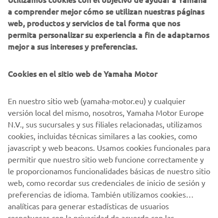
a comprender mejor cómo se utilizan nuestras páginas
fines de marketing directo, incluyendo el envío de
web, productos y servicios de tal forma que nos
información sobre productos y servicios, la
permita personalizar su experiencia a fin de adaptarnos
elaboración del perfil del cliente (por ejemplo, a
mejor a sus intereses y preferencias.
través del análisis de datos) y para brindarte atención
personalizada al cliente, como boletines informativos.
Cookies en el sitio web de Yamaha Motor
Si ha aceptado previamente consentimientos de
marketing y quiere retirarlos, puede hacerlo a través de su
En nuestro sitio web (yamaha-motor.eu) y cualquier
perfil
MyYamaha
versión local del mismo, nosotros, Yamaha Motor Europe
N.V., sus sucursales y sus filiales relacionadas, utilizamos
Al continuar, confirmas que has leído la política de
cookies, incluidas técnicas similares a las cookies, como
privacidad.
javascript y web beacons. Usamos cookies funcionales para
permitir que nuestro sitio web funcione correctamente y
le proporcionamos funcionalidades básicas de nuestro sitio
SOLICITA UNA PRUEBA DE PRODUCTO
web, como recordar sus credenciales de inicio de sesión y
preferencias de idioma. También utilizamos cookies
analíticas para generar estadísticas de usuarios
respetuosas con la privacidad de acuerdo con las