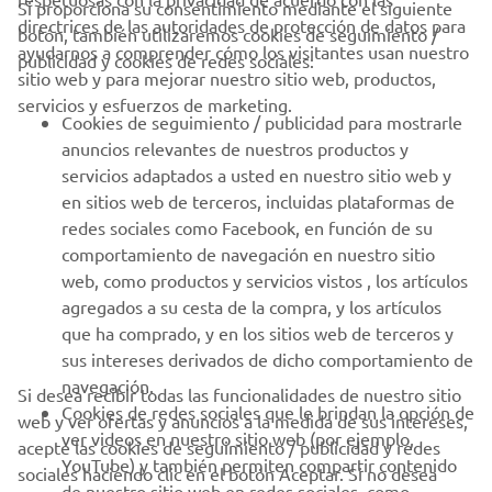
Si proporciona su consentimiento mediante el siguiente
directrices de las autoridades de protección de datos para
botón, también utilizaremos cookies de seguimiento /
CORPORATIVO
ayudarnos a comprender cómo los visitantes usan nuestro
publicidad y cookies de redes sociales:
sitio web y para mejorar nuestro sitio web, productos,
servicios y esfuerzos de marketing.
PROFESIONALES
Cookies de seguimiento / publicidad para mostrarle
anuncios relevantes de nuestros productos y
MÁS YAMAHA
servicios adaptados a usted en nuestro sitio web y
en sitios web de terceros, incluidas plataformas de
redes sociales como Facebook, en función de su
AYUDA
comportamiento de navegación en nuestro sitio
web, como productos y servicios vistos , los artículos
agregados a su cesta de la compra, y los artículos
BOLETÍN DE NOTICIAS
que ha comprado, y en los sitios web de terceros y
Sé el primero en enterarte de las últimas ofertas, eventos
sus intereses derivados de dicho comportamiento de
especiales, novedades
navegación.
Si desea recibir todas las funcionalidades de nuestro sitio
Cookies de redes sociales que le brindan la opción de
web y ver ofertas y anuncios a la medida de sus intereses,
ver videos en nuestro sitio web (por ejemplo,
acepte las cookies de seguimiento / publicidad y redes
YouTube) y también permiten compartir contenido
sociales haciendo clic en el botón Aceptar. Si no desea
SUSCRÍBETE
de nuestro sitio web en redes sociales, como