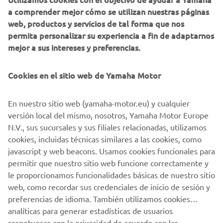
a comprender mejor cómo se utilizan nuestras páginas
fines de marketing directo, incluyendo el envío de
web, productos y servicios de tal forma que nos
información sobre productos y servicios, la
permita personalizar su experiencia a fin de adaptarnos
elaboración del perfil del cliente (por ejemplo, a
mejor a sus intereses y preferencias.
través del análisis de datos) y para brindarte atención
personalizada al cliente, como boletines informativos.
Cookies en el sitio web de Yamaha Motor
Si ha aceptado previamente consentimientos de
marketing y quiere retirarlos, puede hacerlo a través de su
En nuestro sitio web (yamaha-motor.eu) y cualquier
perfil
MyYamaha
versión local del mismo, nosotros, Yamaha Motor Europe
N.V., sus sucursales y sus filiales relacionadas, utilizamos
Al continuar, confirmas que has leído la política de
cookies, incluidas técnicas similares a las cookies, como
privacidad.
javascript y web beacons. Usamos cookies funcionales para
permitir que nuestro sitio web funcione correctamente y
le proporcionamos funcionalidades básicas de nuestro sitio
SOLICITA UNA PRUEBA DE PRODUCTO
web, como recordar sus credenciales de inicio de sesión y
preferencias de idioma. También utilizamos cookies
analíticas para generar estadísticas de usuarios
respetuosas con la privacidad de acuerdo con las