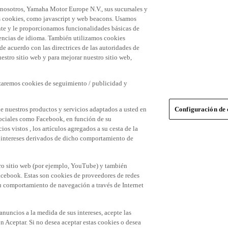
 nosotros, Yamaha Motor Europe N.V., sus sucursales y
 las cookies, como javascript y web beacons. Usamos
nte y le proporcionamos funcionalidades básicas de
erencias de idioma. También utilizamos cookies
 de acuerdo con las directrices de las autoridades de
stro sitio web y para mejorar nuestro sitio web,
izaremos cookies de seguimiento / publicidad y
e nuestros productos y servicios adaptados a usted en
Configuración de 
 sociales como Facebook, en función de su
s vistos , los artículos agregados a su cesta de la
us intereses derivados de dicho comportamiento de
tro sitio web (por ejemplo, YouTube) y también
acebook. Estas son cookies de proveedores de redes
 su comportamiento de navegación a través de Internet
 anuncios a la medida de sus intereses, acepte las
n Aceptar. Si no desea aceptar estas cookies o desea
des sociales), haga clic en el botón "personalizar su