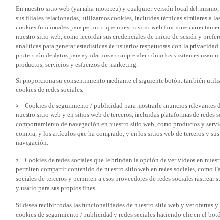
En nuestro sitio web (yamaha-motor.eu) y cualquier versión local del mismo,
sus filiales relacionadas, utilizamos cookies, incluidas técnicas similares a
cookies funcionales para permitir que nuestro sitio web funcione correctame
nuestro sitio web, como recordar sus credenciales de inicio de sesión y pref
analíticas para generar estadísticas de usuarios respetuosas con la privacidad
protección de datos para ayudarnos a comprender cómo los visitantes usan nue
productos, servicios y esfuerzos de marketing.
Si proporciona su consentimiento mediante el siguiente botón, también util
cookies de redes sociales:
Cookies de seguimiento / publicidad para mostrarle anuncios relevantes d
nuestro sitio web y en sitios web de terceros, incluidas plataformas de redes
comportamiento de navegación en nuestro sitio web, como productos y servicio
compra, y los artículos que ha comprado, y en los sitios web de terceros y s
navegación.
Cookies de redes sociales que le brindan la opción de ver videos en nues
permiten compartir contenido de nuestro sitio web en redes sociales, como F
sociales de terceros y permiten a esos proveedores de redes sociales rastrear
y usarlo para sus propios fines.
Si desea recibir todas las funcionalidades de nuestro sitio web y ver ofertas y
cookies de seguimiento / publicidad y redes sociales haciendo clic en el botó
aceptar solo categorías específicas de cookies (como solo las cookies de las re