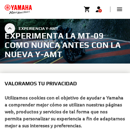
EXPERIENCIA Y-AMT
EXPERIMENTA LA MT-09
COMO NUNCA ANTES CON LA
NUEVA Y-AMT
VALORAMOS TU PRIVACIDAD
Cada paso en nuestro desarrollo tecnológico busca
ofrecerte una experiencia de conducción más inmersiva,
Utilizamos cookies con el objetivo de ayudar a Yamaha
Transmisión
aún más adictiva y gratificante. La nueva
a comprender mejor cómo se utilizan nuestras páginas
Manual Automatizada de Yamaha (Y-AMT)
está diseñada
web, productos y servicios de tal forma que nos
para llevar esa sensación aún más lejos, marcando el inicio
permita personalizar su experiencia a fin de adaptarnos
de una nueva era con tecnología avanzada de cambio de
mejor a sus intereses y preferencias.
marchas que introduce una nueva dimensión en la