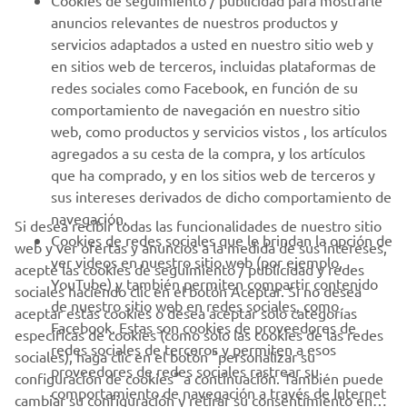
Cookies de seguimiento / publicidad para mostrarle
anuncios relevantes de nuestros productos y
MÁS YAMAHA
servicios adaptados a usted en nuestro sitio web y
en sitios web de terceros, incluidas plataformas de
redes sociales como Facebook, en función de su
AYUDA
comportamiento de navegación en nuestro sitio
web, como productos y servicios vistos , los artículos
agregados a su cesta de la compra, y los artículos
BOLETÍN DE NOTICIAS
que ha comprado, y en los sitios web de terceros y
Sé el primero en enterarte de las últimas ofertas, eventos
sus intereses derivados de dicho comportamiento de
especiales, novedades
navegación.
Si desea recibir todas las funcionalidades de nuestro sitio
Cookies de redes sociales que le brindan la opción de
web y ver ofertas y anuncios a la medida de sus intereses,
ver videos en nuestro sitio web (por ejemplo,
acepte las cookies de seguimiento / publicidad y redes
YouTube) y también permiten compartir contenido
sociales haciendo clic en el botón Aceptar. Si no desea
SUSCRÍBETE
de nuestro sitio web en redes sociales, como
aceptar estas cookies o desea aceptar solo categorías
Facebook. Estas son cookies de proveedores de
específicas de cookies (como solo las cookies de las redes
redes sociales de terceros y permiten a esos
Lea nuestra Política de Privacidad para saber cómo procesamos
sociales), haga clic en el botón "personalizar su
proveedores de redes sociales rastrear su
sus datos personales:
Política de Privacidad
configuración de cookies" a continuación. También puede
comportamiento de navegación a través de Internet
cambiar su configuración y retirar su consentimiento en