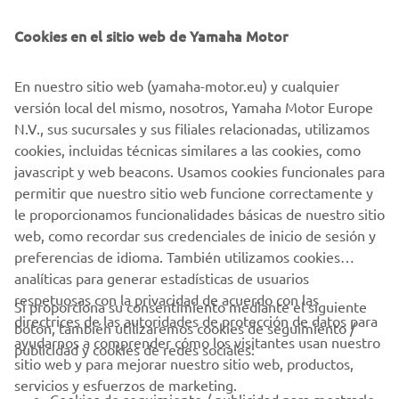
conducción deportiva.
Cookies en el sitio web de Yamaha Motor
¡LO SENTIMOS! ESTE EVENTO
En nuestro sitio web (yamaha-motor.eu) y cualquier
ESTÁ CERRADO.
versión local del mismo, nosotros, Yamaha Motor Europe
Por favor, visite nuestro sitio web para ver cuándo serán
N.V., sus sucursales y sus filiales relacionadas, utilizamos
los próximos eventos.
cookies, incluidas técnicas similares a las cookies, como
javascript y web beacons. Usamos cookies funcionales para
permitir que nuestro sitio web funcione correctamente y
IR AL CALENDARIO DE EVENTOS
le proporcionamos funcionalidades básicas de nuestro sitio
web, como recordar sus credenciales de inicio de sesión y
preferencias de idioma. También utilizamos cookies
analíticas para generar estadísticas de usuarios
respetuosas con la privacidad de acuerdo con las
Si proporciona su consentimiento mediante el siguiente
directrices de las autoridades de protección de datos para
botón, también utilizaremos cookies de seguimiento /
CORPORATIVO
ayudarnos a comprender cómo los visitantes usan nuestro
publicidad y cookies de redes sociales:
sitio web y para mejorar nuestro sitio web, productos,
servicios y esfuerzos de marketing.
PROFESIONALES