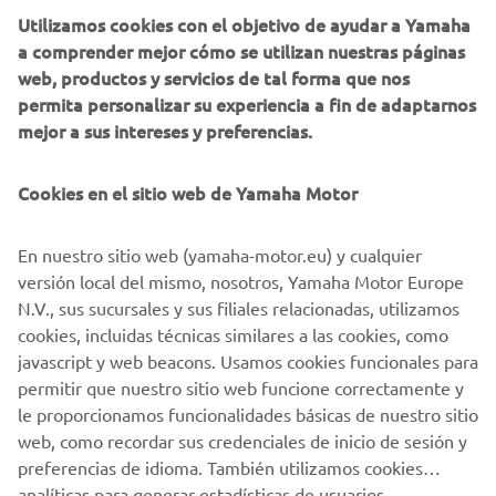
Utilizamos cookies con el objetivo de ayudar a Yamaha
Partes de la creación de la fábrica de ken estarán
a comprender mejor cómo se utilizan nuestras páginas
próximamente disponibles haga clic
web, productos y servicios de tal forma que nos
aquí:
www.kensfactoryusa.com
permita personalizar su experiencia a fin de adaptarnos
mejor a sus intereses y preferencias.
Cookies en el sitio web de Yamaha Motor
En nuestro sitio web (yamaha-motor.eu) y cualquier
versión local del mismo, nosotros, Yamaha Motor Europe
N.V., sus sucursales y sus filiales relacionadas, utilizamos
cookies, incluidas técnicas similares a las cookies, como
javascript y web beacons. Usamos cookies funcionales para
permitir que nuestro sitio web funcione correctamente y
le proporcionamos funcionalidades básicas de nuestro sitio
web, como recordar sus credenciales de inicio de sesión y
preferencias de idioma. También utilizamos cookies
analíticas para generar estadísticas de usuarios