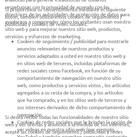
respetuosas con la privacidad de acuerdo con las
Si proporciona su consentimiento mediante el siguiente
directrices de las autoridades de protección de datos para
botón, también utilizaremos cookies de seguimiento /
CORPORATIVO
ayudarnos a comprender cómo los visitantes usan nuestro
publicidad y cookies de redes sociales:
sitio web y para mejorar nuestro sitio web, productos,
servicios y esfuerzos de marketing.
PROFESIONALES
Cookies de seguimiento / publicidad para mostrarle
anuncios relevantes de nuestros productos y
MÁS YAMAHA
servicios adaptados a usted en nuestro sitio web y
en sitios web de terceros, incluidas plataformas de
redes sociales como Facebook, en función de su
AYUDA
comportamiento de navegación en nuestro sitio
web, como productos y servicios vistos , los artículos
agregados a su cesta de la compra, y los artículos
BOLETÍN DE NOTICIAS
que ha comprado, y en los sitios web de terceros y
Sé el primero en enterarte de las últimas ofertas, eventos
sus intereses derivados de dicho comportamiento de
especiales, novedades
navegación.
Si desea recibir todas las funcionalidades de nuestro sitio
Cookies de redes sociales que le brindan la opción de
web y ver ofertas y anuncios a la medida de sus intereses,
ver videos en nuestro sitio web (por ejemplo,
acepte las cookies de seguimiento / publicidad y redes
YouTube) y también permiten compartir contenido