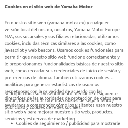
Cookies en el sitio web de Yamaha Motor
En nuestro sitio web (yamaha-motor.eu) y cualquier
versión local del mismo, nosotros, Yamaha Motor Europe
N.V., sus sucursales y sus filiales relacionadas, utilizamos
cookies, incluidas técnicas similares a las cookies, como
javascript y web beacons. Usamos cookies funcionales para
permitir que nuestro sitio web funcione correctamente y
le proporcionamos funcionalidades básicas de nuestro sitio
web, como recordar sus credenciales de inicio de sesión y
preferencias de idioma. También utilizamos cookies
analíticas para generar estadísticas de usuarios
respetuosas con la privacidad de acuerdo con las
Si proporciona su consentimiento mediante el siguiente
directrices de las autoridades de protección de datos para
botón, también utilizaremos cookies de seguimiento /
CORPORATIVO
ayudarnos a comprender cómo los visitantes usan nuestro
publicidad y cookies de redes sociales:
sitio web y para mejorar nuestro sitio web, productos,
servicios y esfuerzos de marketing.
PROFESIONALES
Cookies de seguimiento / publicidad para mostrarle