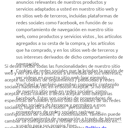
anuncios relevantes de nuestros productos y
MÁS YAMAHA
servicios adaptados a usted en nuestro sitio web y
en sitios web de terceros, incluidas plataformas de
redes sociales como Facebook, en función de su
AYUDA
comportamiento de navegación en nuestro sitio
web, como productos y servicios vistos , los artículos
agregados a su cesta de la compra, y los artículos
BOLETÍN DE NOTICIAS
que ha comprado, y en los sitios web de terceros y
Sé el primero en enterarte de las últimas ofertas, eventos
sus intereses derivados de dicho comportamiento de
especiales, novedades
navegación.
Si desea recibir todas las funcionalidades de nuestro sitio
Cookies de redes sociales que le brindan la opción de
web y ver ofertas y anuncios a la medida de sus intereses,
ver videos en nuestro sitio web (por ejemplo,
acepte las cookies de seguimiento / publicidad y redes
YouTube) y también permiten compartir contenido
sociales haciendo clic en el botón Aceptar. Si no desea
SUSCRÍBETE
de nuestro sitio web en redes sociales, como
aceptar estas cookies o desea aceptar solo categorías
Facebook. Estas son cookies de proveedores de
específicas de cookies (como solo las cookies de las redes
redes sociales de terceros y permiten a esos
Lea nuestra Política de Privacidad para saber cómo procesamos
sociales), haga clic en el botón "personalizar su
proveedores de redes sociales rastrear su
sus datos personales:
Política de Privacidad
configuración de cookies" a continuación. También puede
comportamiento de navegación a través de Internet
cambiar su configuración y retirar su consentimiento en
y usarlo para sus propios fines.
cualquier momento a través de nuestra
Spain (Spanish)
Política de