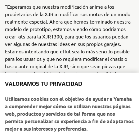
“Esperamos que nuestra modificación anime a los
propietarios de la XJR a modificar sus motos de un modo
realmente especial. Ahora que hemos terminado nuestra
modelo de prototipo, estamos viendo cómo podríamos
crear kits para la XJR1300, para que los usuarios puedan
ver algunas de nuestras ideas en sus propios garajes.
Estamos intentando que el kit sea lo más sencillo posible
para los usuarios y que no requiera modificar el chasis o
basculante original de la XJR, sino que sean piezas que
transformen la estética de la moto en profundidad pero
que se puedan instalar fácilmente en sustitución de los
VALORAMOS TU PRIVACIDAD
componentes originales. Así, todos podrían crear una
Yamaha a su medida acorde con su personalidad."
Utilizamos cookies con el objetivo de ayudar a Yamaha
a comprender mejor cómo se utilizan nuestras páginas
Wrenchmonkees se puede localizar a través de su sitio
web, productos y servicios de tal forma que nos
web:
www.wrenchmonkees.com
permita personalizar su experiencia a fin de adaptarnos
mejor a sus intereses y preferencias.