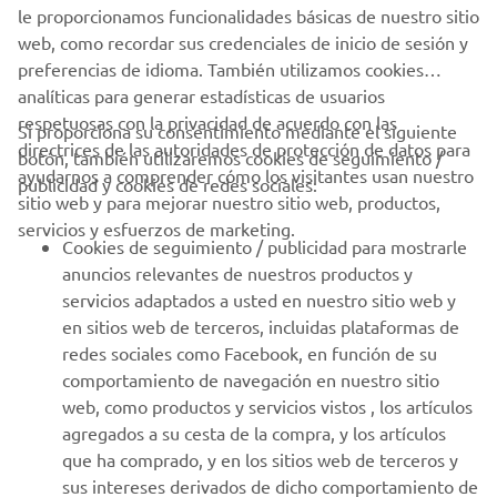
le proporcionamos funcionalidades básicas de nuestro sitio
web, como recordar sus credenciales de inicio de sesión y
preferencias de idioma. También utilizamos cookies
analíticas para generar estadísticas de usuarios
respetuosas con la privacidad de acuerdo con las
Si proporciona su consentimiento mediante el siguiente
directrices de las autoridades de protección de datos para
botón, también utilizaremos cookies de seguimiento /
CORPORATIVO
ayudarnos a comprender cómo los visitantes usan nuestro
publicidad y cookies de redes sociales:
sitio web y para mejorar nuestro sitio web, productos,
servicios y esfuerzos de marketing.
PROFESIONALES
Cookies de seguimiento / publicidad para mostrarle
anuncios relevantes de nuestros productos y
MÁS YAMAHA
servicios adaptados a usted en nuestro sitio web y
en sitios web de terceros, incluidas plataformas de
redes sociales como Facebook, en función de su
AYUDA
comportamiento de navegación en nuestro sitio
web, como productos y servicios vistos , los artículos
agregados a su cesta de la compra, y los artículos
BOLETÍN DE NOTICIAS
que ha comprado, y en los sitios web de terceros y
Sé el primero en enterarte de las últimas ofertas, eventos
sus intereses derivados de dicho comportamiento de