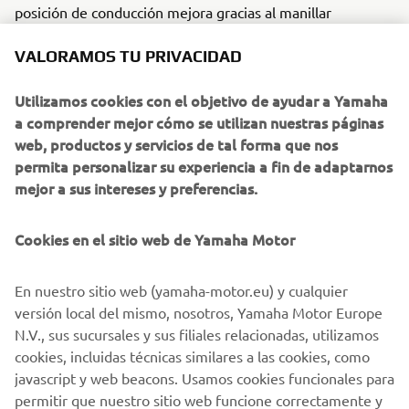
posición de conducción mejora gracias al manillar
"Fighter" de Rough Crafts y los mandos de MS Pro.
VALORAMOS TU PRIVACIDAD
La transformación se culmina con dos exclusivos lacados,
obra del colaborador habitual de Rough Crafts, Air Runner
Utilizamos cookies con el objetivo de ayudar a Yamaha
Custom.
a comprender mejor cómo se utilizan nuestras páginas
web, productos y servicios de tal forma que nos
Para obtener más información visita
www.roughcrafts.com
permita personalizar su experiencia a fin de adaptarnos
mejor a sus intereses y preferencias.
Cookies en el sitio web de Yamaha Motor
En nuestro sitio web (yamaha-motor.eu) y cualquier
versión local del mismo, nosotros, Yamaha Motor Europe
N.V., sus sucursales y sus filiales relacionadas, utilizamos
cookies, incluidas técnicas similares a las cookies, como
javascript y web beacons. Usamos cookies funcionales para
permitir que nuestro sitio web funcione correctamente y