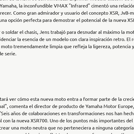
Yamaha, la inconfundible VMAX "Infrared" cimentó una relació
crecer. Como gran admirador y usuario del concepto XSR, JvB-
 una opción perfecta para demostrar el potencial de la nueva X
r o soldar el chasis, Jens trabajó para desnudar al máximo la mot
denciar la esencia de un modelo con clara inspiración retro. El 
a moto tremendamente limpia que refleja la ligereza, potencia y
e serie.
ará ver cómo esta nueva moto entra a formar parte de la crec
ual", comenta el director de producto de Yamaha Motor Europe
Seis años de colaboraciones en transformaciones nos han hecho
l con la nueva XSR700. Uno de los puntos más importantes del
crear una moto neutra que no perteneciera a ninguna categoría