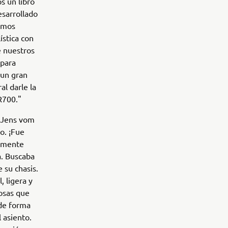
s un libro
esarrollado
mamos
ística con
e nuestros
 para
 un gran
al darle la
R700."
a Jens vom
o. ¡Fue
iamente
a. Buscaba
 su chasis.
 ligera y
cosas que
 de forma
l asiento.