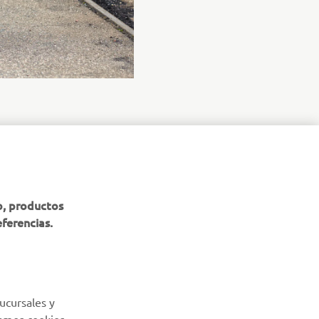
BOLETÍN DE NOTICIAS
b, productos
eferencias.
Sé el primero en enterarte de las últimas ofertas, eventos
especiales, novedades
SUSCRÍBETE
ucursales y
Lea nuestra Política de Privacidad para saber cómo procesamos