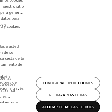
Usamos cookies
sus datos personales:
Política de Privacidad
 nuestro sitio
 para generar
 datos para
os y
ad y cookies
dos a usted
ón de su
su cesta de la
ortamiento de
ambién
pte las
eedores de
CONFIGURACIÓN DE COOKIES
s o desea
ción a través
alizar su
RECHAZARLAS TODAS
uier
cookies que
ACEPTAR TODAS LAS COOKIES
Declaración de privacidad
Cookies
Aviso legal