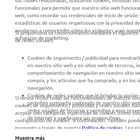
sus filiales relacionadas, utilizamos cookies, incluidas 
Notas de Prensa
Equipos de Intervención
funcionales para permitir que nuestro sitio web funcion
Rápida
web, como recordar sus credenciales de inicio de sesión 
Catálogos
estadísticas de usuarios respetuosas con la privacidad de
Autoescuelas
Trabajar en Yamaha
ayudarnos a comprender cómo los visitantes usan nuestro
Si proporciona su consentimiento mediante el siguiente 
Robotics
esfuerzos de marketing.
Conviértase en
de redes sociales:
distribuidor
Asociaciones
Política de derechos
Portal de Información
Cookies de seguimiento / publicidad para mostrarl
humanos
técnica para reparadores
en nuestro sitio web y en sitios web de terceros, 
independientes
comportamiento de navegación en nuestro sitio web,
Política Básica de
compra, y los artículos que ha comprado, y en los 
Sostenibilidad
Ficha de datos de
navegación.
seguridad de Yamalube
Canal de denuncias
Cookies de redes sociales que le brindan la opción
Si desea recibir todas las funcionalidades de nuestro sit
permiten compartir contenido de nuestro sitio we
cookies de seguimiento / publicidad y redes sociales hac
Informe Público País por
redes sociales de terceros y permiten a esos prov
aceptar solo categorías específicas de cookies (como solo 
País
de Internet y usarlo para sus propios fines.
configuración de cookies" a continuación. También puede
momento a través de nuestra
Política de cookies
. Lea e
utilizamos y cómo las utilizamos.
Muestra más
Spain (Spanish)