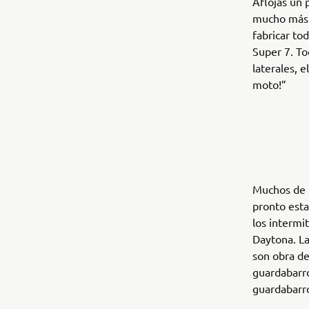
Aflojas un 
mucho más 
fabricar to
Super 7. To
laterales, 
moto!”
Muchos de l
pronto esta
los intermi
Daytona. La
son obra de
guardabarro
guardabarro