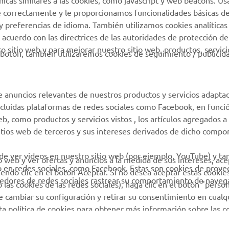
técnicas similares a las cookies, como javascript y web beacons. 
Localizador de
Aplicaciones móviles
e correctamente y le proporcionamos funcionalidades básicas de
Concesionarios
y preferencias de idioma. También utilizamos cookies analíticas
Condiciones de uso
 acuerdo con las directrices de las autoridades de protección de
 sitio web y para mejorar nuestro sitio web, productos, servici
Gestión de Baterías
botón, también utilizaremos cookies de seguimiento / publicid
Usadas
e anuncios relevantes de nuestros productos y servicios adapta
incluidas plataformas de redes sociales como Facebook, en funci
 como productos y servicios vistos , los artículos agregados a 
sitios web de terceros y sus intereses derivados de dicho comp
 de ver videos en nuestro sitio web (por ejemplo, YouTube) y t
io web y ver ofertas y anuncios a la medida de sus intereses, ace
b en redes sociales, como Facebook. Estas son cookies de prov
iendo clic en el botón Aceptar. Si no desea aceptar estas cookie
eedores de redes sociales rastrear su comportamiento de navega
las cookies de las redes sociales), haga clic en el botón "person
 cambiar su configuración y retirar su consentimiento en cualq
sta política de cookies para obtener más información sobre las 
© Copyright - 2026 Yamaha Motor Europe N.V. - All Rights Reserved