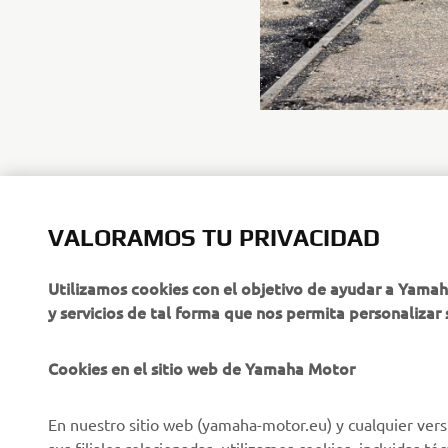
VALORAMOS TU PRIVACIDAD
CORPORATIVO
PROFESIONALES
Utilizamos cookies con el objetivo de ayudar a Yama
y servicios de tal forma que nos permita personalizar 
Sobre nosotros
NEO's Delivery
Últimas Noticias
Sistemas eBike
Cookies en el sitio web de Yamaha Motor
Blog
Cuerpos de Seguridad
En nuestro sitio web (yamaha-motor.eu) y cualquier vers
Eventos
Golf / Buggys B2B