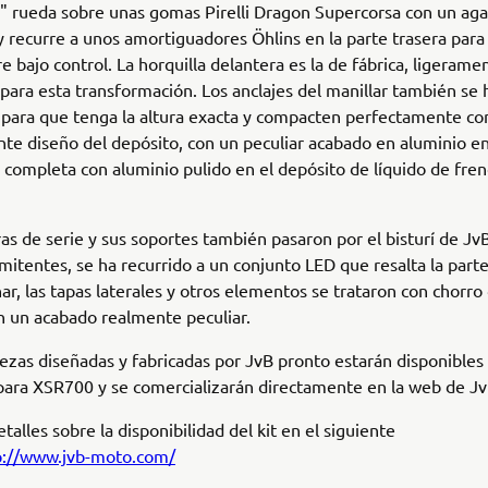
" rueda sobre unas gomas Pirelli Dragon Supercorsa con un aga
y recurre a unos amortiguadores Öhlins en la parte trasera par
e bajo control. La horquilla delantera es la de fábrica, ligerame
para esta transformación. Los anclajes del manillar también se 
para que tenga la altura exacta y compacten perfectamente con
te diseño del depósito, con un peculiar acabado en aluminio en
 completa con aluminio pulido en el depósito de líquido de fren
ras de serie y sus soportes también pasaron por el bisturí de JvB
rmitentes, se ha recurrido a un conjunto LED que resalta la part
ar, las tapas laterales y otros elementos se trataron con chorro
n un acabado realmente peculiar.
iezas diseñadas y fabricadas por JvB pronto estarán disponible
para XSR700 y se comercializarán directamente en la web de Jv
talles sobre la disponibilidad del kit en el siguiente
p://www.jvb-moto.com/