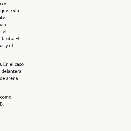
rre
a que todo
nte
han
 el
 bruto. El
os y el
. En el caso
e delantera.
 de arena
s como
B.