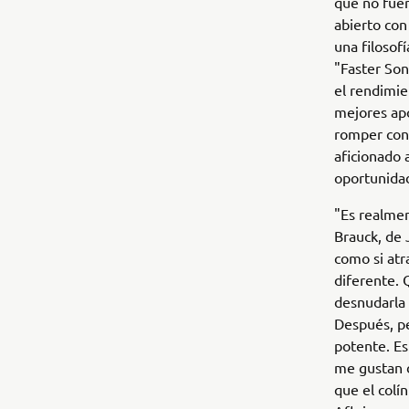
que no fuer
abierto con
una filosof
"Faster Son
el rendimie
mejores apo
romper con 
aficionado 
oportunidad
"Es realmen
Brauck, de 
como si atr
diferente. 
desnudarla 
Después, pe
potente. Es
me gustan 
que el colí