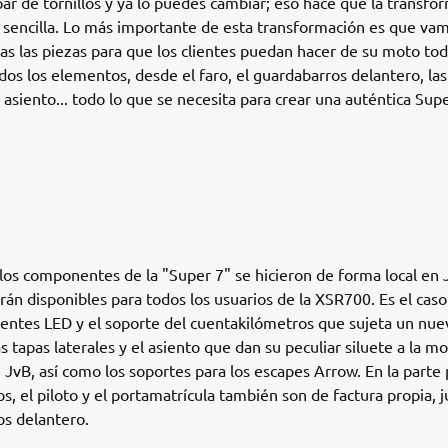
par de tornillos y ya lo puedes cambiar; eso hace que la transfo
sencilla. Lo más importante de esta transformación es que va
das las piezas para que los clientes puedan hacer de su moto to
dos los elementos, desde el faro, el guardabarros delantero, las
el asiento... todo lo que se necesita para crear una auténtica Sup
os componentes de la "Super 7" se hicieron de forma local en 
rán disponibles para todos los usuarios de la XSR700. Es el caso 
tentes LED y el soporte del cuentakilómetros que sujeta un nuev
s tapas laterales y el asiento que dan su peculiar siluete a la 
 JvB, así como los soportes para los escapes Arrow. En la parte p
s, el piloto y el portamatrícula también son de factura propia, j
s delantero.