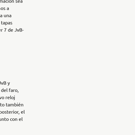
rmación sea
mos a
da una
 tapas
er 7 de JvB-
JvB y
del faro,
o reloj
moto también
osterior, el
unto con el