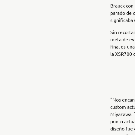
Brauck con 
parado de 
significaba
Sin recorta
meta de evi
final es un
la XSR700 d
"Nos encant
custom act
Miyazawa. "
punto actua
diseño fue 