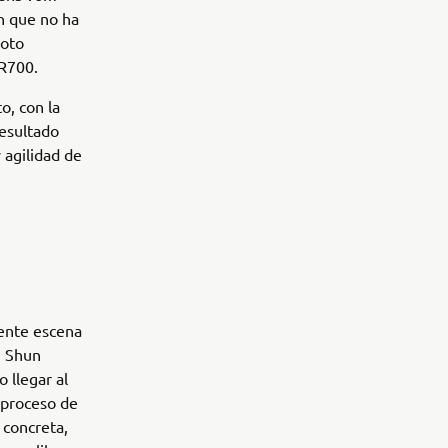
n que no ha
moto
SR700.
o, con la
resultado
 agilidad de
iente escena
, Shun
 llegar al
 proceso de
 concreta,