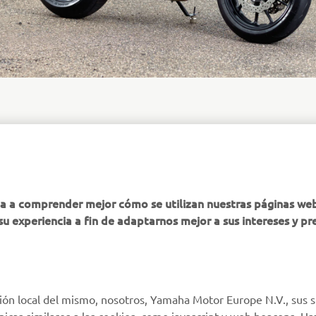
MÁS YAMAHA
AYUDA
ha a comprender mejor cómo se utilizan nuestras páginas we
su experiencia a fin de adaptarnos mejor a sus intereses y pr
MyYamaha
Atención al Cliente
Yamaha Music
Soporte de la tienda
virtual
Yamaha Racing
Catálogo de piezas
ión local del mismo, nosotros, Yamaha Motor Europe N.V., sus s
Yamaha Motor Global