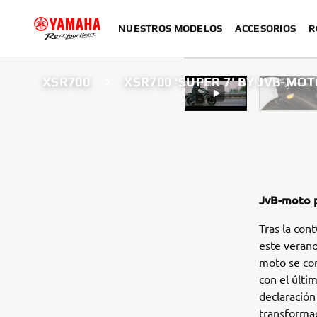
NUESTROS MODELOS
ACCESORIOS
R
XSR700
XSR700 'SUPER 7' BY JVB-MO
JvB-moto p
Tras la con
este verano
moto se con
con el últi
declaración
transforma