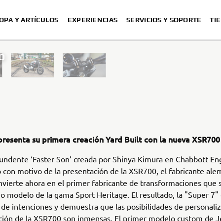
OPA Y ARTÍCULOS
EXPERIENCIAS
SERVICIOS Y SOPORTE
TI
TO
XSR700 “Disruptive” desi
“700GT”
“XSR700 Red Tail” designed by 
“RD350 Tribu
XSR700 "Alan" by Lam
resenta su primera creación Yard Built con la nueva XSR700 
tundente ‘Faster Son’ creada por Shinya Kimura en Chabbott En
 con motivo de la presentación de la XSR700, el fabricante ale
vierte ahora en el primer fabricante de transformaciones que 
mo modelo de la gama Sport Heritage. El resultado, la "Super 7"
 de intenciones y demuestra que las posibilidades de personaliz
ción de la XSR700 son inmensas. El primer modelo custom de 