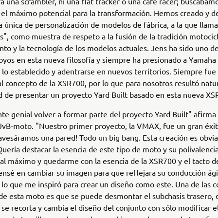
a una scrambler, ni una flat tracker o una cafe racer; buscábamo
 el máximo potencial para la transformación. Hemos creado y d
ía única de personalización de modelos de fábrica, a la que lla
s", como muestra de respeto a la fusión de la tradición motocicl
nto y la tecnología de los modelos actuales. Jens ha sido uno d
yos en esta nueva filosofía y siempre ha presionado a Yamaha
lo establecido y adentrarse en nuevos territorios. Siempre fue
al concepto de la XSR700, por lo que para nosotros resultó natur
 de presentar un proyecto Yard Built basado en esta nueva XS
te genial volver a formar parte del proyecto Yard Built" afirm
JvB-moto. "Nuestro primer proyecto, la VMAX, fue un gran éxit
avesáramos una pared! Todo un big bang. Esta creación es obv
Quería destacar la esencia de este tipo de moto y su polivalenci
al máximo y quedarme con la esencia de la XSR700 y el tacto de
nsé en cambiar su imagen para que reflejara su conducción ágil,
 lo que me inspiró para crear un diseño como este. Una de las 
de esta moto es que se puede desmontar el subchasis trasero,
n se recorta y cambia el diseño del conjunto con sólo modificar e