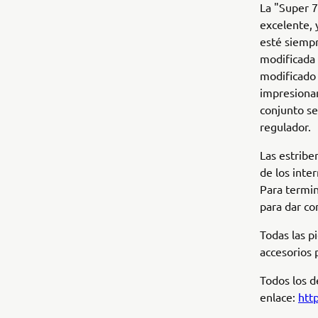
La "Super 7
excelente, 
esté siempr
modificada 
modificado 
impresionan
conjunto se
regulador.
Las estribe
de los inte
Para termin
para dar co
Todas las p
accesorios 
Todos los de
enlace:
htt