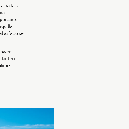
ra nada si
una
mportante
rquilla
l asfalto se
 Power
elantero
blime