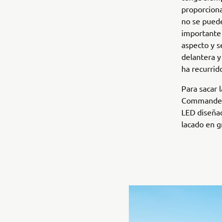
proporciona
no se puede
importante 
aspecto y s
delantera y
ha recurrid
Para sacar 
Commander 
LED diseñad
lacado en gr