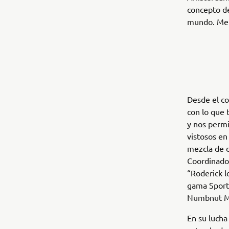
concepto de
mundo. Me 
Desde el c
con lo que 
y nos permi
vistosos en
mezcla de d
Coordinador
“Roderick l
gama Sport 
Numbnut Mo
En su lucha