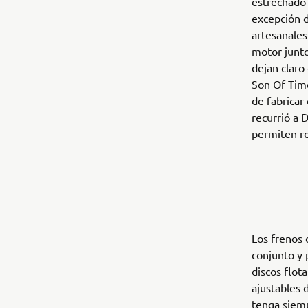
estrechado 
excepción 
artesanales
motor junto
dejan claro
Son Of Tim
de fabricar
recurrió a 
permiten re
Los frenos 
conjunto y
discos flo
ajustables 
tenga siem