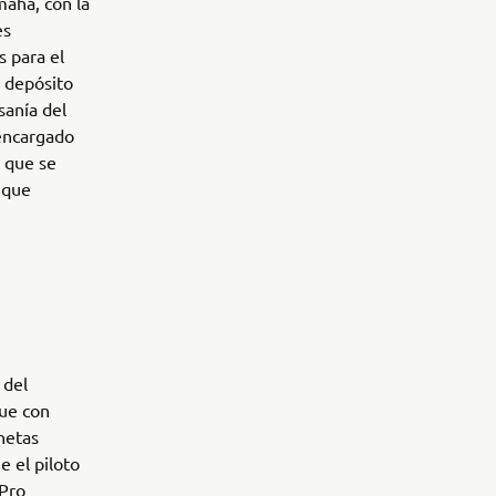
maha, con la
es
 para el
l depósito
sanía del
encargado
s que se
 que
 del
que con
netas
 el piloto
 Pro