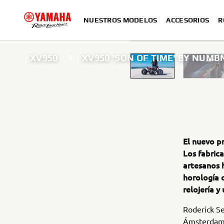
NUESTROS MODELOS
ACCESORIOS
R
XV950
XV950 'SON OF TIME' BY NUM
El nuevo p
Los fabric
artesanos 
horología 
relojería 
Roderick Se
Ámsterdam 