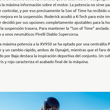
 la máxima información sobre el motor. La potencia no sirve pa
 controlar, y por eso precisamente la Son of Time ha recibido 
mejora en la suspensión. Roderick acudió a K-Tech para este i
e decidió por sus opciones completamente ajustables para la ho
 la suspensión trasera. Para mantener la “Son of Time” anclada a
o a unos neumáticos Pirelli Diablo Supercorsa.
la máxima potencia a la XV950 se ha optado por una centralita
y un cambio rápido, ambos de Dynajet, mientras que el faro d
o por Baja destaca la inspiración deportiva del conjunto. Un su
is y rojo caracteriza el acabado final de la máquina.