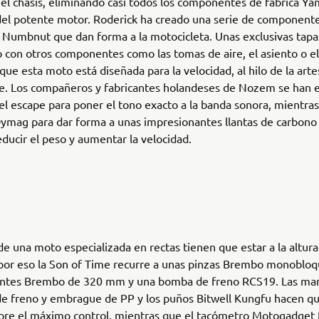
el chasis, eliminando casi todos los componentes de fábrica Ya
del potente motor. Roderick ha creado una serie de component
 Numbnut que dan forma a la motocicleta. Unas exclusivas tapas
 con otros componentes como las tomas de aire, el asiento o e
 que esta moto está diseñada para la velocidad, al hilo de la arte
e. Los compañeros y fabricantes holandeses de Nozem se han 
 el escape para poner el tono exacto a la banda sonora, mientra
Dymag para dar forma a unas impresionantes llantas de carbono
ducir el peso y aumentar la velocidad.
de una moto especializada en rectas tienen que estar a la altura
 por eso la Son of Time recurre a unas pinzas Brembo monoblo
tantes Brembo de 320 mm y una bomba de freno RCS19. Las ma
de freno y embrague de PP y los puños Bitwell Kungfu hacen que
pre el máximo control, mientras que el tacómetro Motogadget