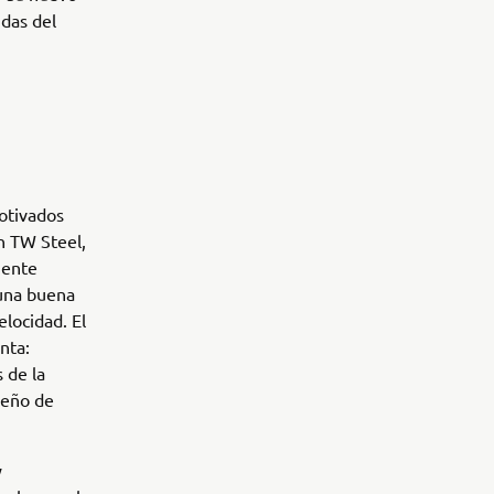
idas del
otivados
n TW Steel,
mente
 una buena
elocidad. El
nta:
 de la
seño de
y