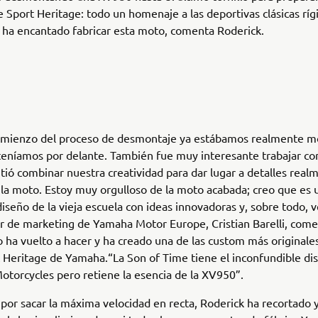
 Sport Heritage: todo un homenaje a las deportivas clásicas ríg
ha encantado fabricar esta moto, comenta Roderick.
omienzo del proceso de desmontaje ya estábamos realmente m
teníamos por delante. También fue muy interesante trabajar co
tió combinar nuestra creatividad para dar lugar a detalles real
 la moto. Estoy muy orgulloso de la moto acabada; creo que es
iseño de la vieja escuela con ideas innovadoras y, sobre todo, v
 de marketing de Yamaha Motor Europe, Cristian Barelli, come
o ha vuelto a hacer y ha creado una de las custom más originales
Heritage de Yamaha.“La Son of Time tiene el inconfundible di
torcycles pero retiene la esencia de la XV950”.
 por sacar la máxima velocidad en recta, Roderick ha recortado 