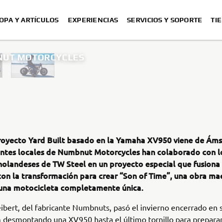
OPA Y ARTÍCULOS
EXPERIENCIAS
SERVICIOS Y SOPORTE
TI
BNUT MOTORCYCLES
royecto Yard Built basado en la Yamaha XV950 viene de Ám
antes locales de Numbnut Motorcycles han colaborado con l
holandeses de TW Steel en un proyecto especial que fusiona 
con la transformación para crear “Son of Time”, una obra mae
y una motocicleta completamente única.
ibert, del fabricante Numbnuts, pasó el invierno encerrado en s
desmontando una XV950 hasta el último tornillo para prepara