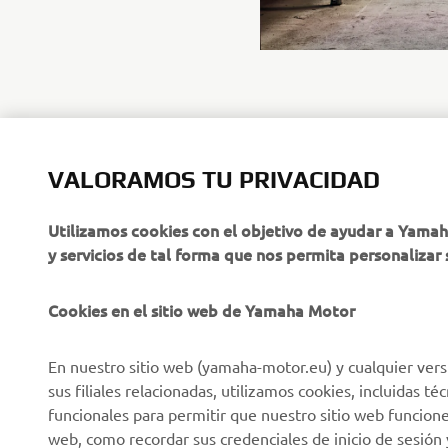
VALORAMOS TU PRIVACIDAD
CORPORATIVO
PROFESIONALES
Utilizamos cookies con el objetivo de ayudar a Yama
y servicios de tal forma que nos permita personalizar 
Sobre nosotros
NEO's Delivery
Últimas Noticias
Sistemas eBike
Cookies en el sitio web de Yamaha Motor
Blog
Cuerpos de Seguridad
En nuestro sitio web (yamaha-motor.eu) y cualquier vers
Eventos
Golf / Buggys B2B
sus filiales relacionadas, utilizamos cookies, incluidas 
Notas de Prensa
Equipos de Intervención
funcionales para permitir que nuestro sitio web funcion
Rápida
web, como recordar sus credenciales de inicio de sesión 
Catálogos