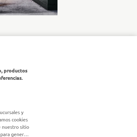
BOLETÍN DE NOTICIAS
b, productos
eferencias.
Sé el primero en enterarte de las últimas ofertas, eventos
especiales, novedades
SUSCRÍBETE
ucursales y
Lea nuestra Política de Privacidad para saber cómo procesamos
Usamos cookies
sus datos personales:
Política de Privacidad
 nuestro sitio
 para generar