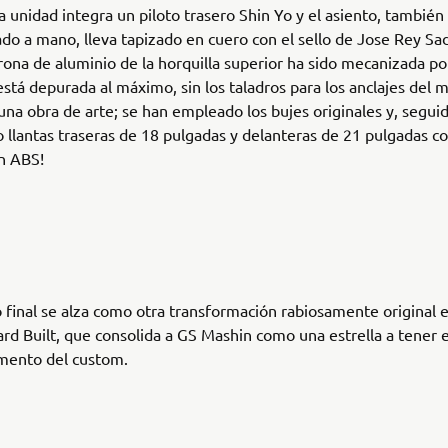
la unidad integra un piloto trasero Shin Yo y el asiento, también
do a mano, lleva tapizado en cuero con el sello de Jose Rey Sad
rona de aluminio de la horquilla superior ha sido mecanizada po
está depurada al máximo, sin los taladros para los anclajes del ma
 una obra de arte; se han empleado los bujes originales y, segu
 llantas traseras de 18 pulgadas y delanteras de 21 pulgadas co
n ABS!
o final se alza como otra transformación rabiosamente original e
ard Built, que consolida a GS Mashin como una estrella a tener 
amento del custom.