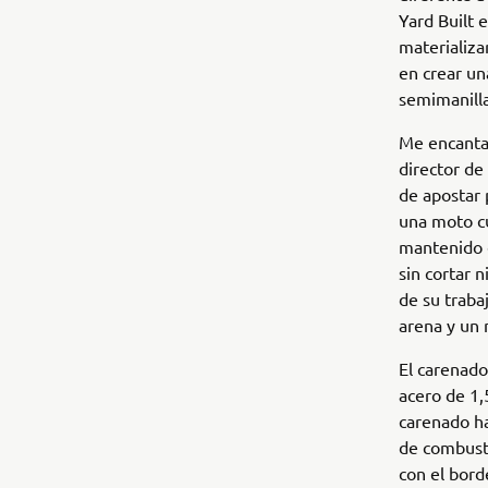
Yard Built 
materializa
en crear un
semimanilla
Me encanta
director d
de apostar 
una moto cu
mantenido e
sin cortar 
de su traba
arena y un 
El carenad
acero de 1,
carenado ha
de combust
con el bord