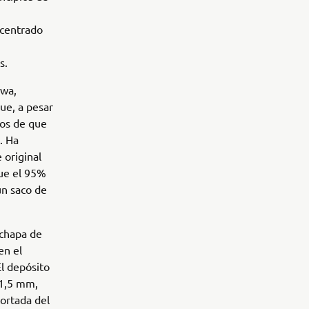
 centrado
s.
awa,
ue, a pesar
ios de que
. Ha
 original
que el 95%
un saco de
 chapa de
en el
l depósito
 1,5 mm,
cortada del