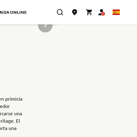
ENDA ONLINE
SIGUIENTE ELEMENTO DE LA GALERÍA
en primicia
tedor
arcarse una
ritage. El
orta una