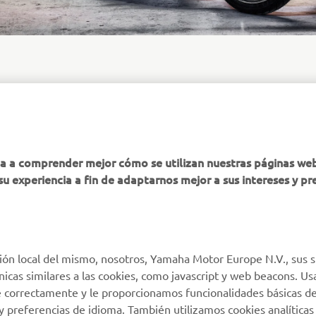
MÁS YAMAHA
AYUDA
ha a comprender mejor cómo se utilizan nuestras páginas we
su experiencia a fin de adaptarnos mejor a sus intereses y pr
MyYamaha
Atención al Cliente
Yamaha Music
Soporte de la tienda
virtual
Yamaha Racing
Catálogo de piezas
ión local del mismo, nosotros, Yamaha Motor Europe N.V., sus s
Yamaha Motor Global
técnicas similares a las cookies, como javascript y web beacons. 
Localizador de
Aplicaciones móviles
e correctamente y le proporcionamos funcionalidades básicas de
Concesionarios
y preferencias de idioma. También utilizamos cookies analíticas