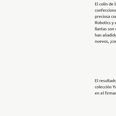
El colín de 
confecciona
preciosa co
Robotics y 
llantas son
han añadido
nuevos, ¡co
El resultad
colección Y
en el firm