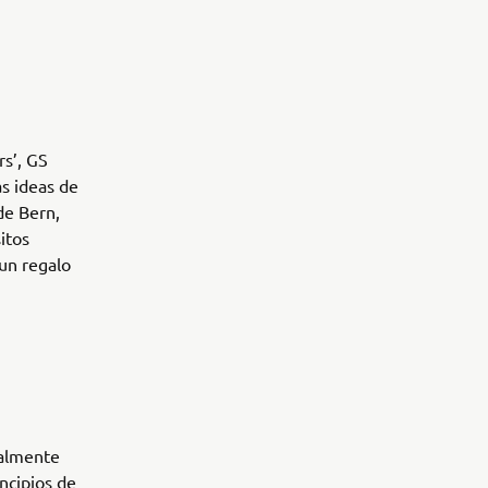
s’, GS
s ideas de
de Bern,
itos
 un regalo
calmente
ncipios de