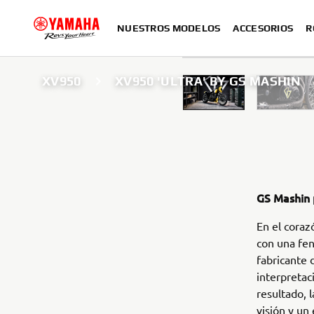
NUESTROS MODELOS
ACCESORIOS
R
XV950
XV950 'ULTRA' BY GS MASHIN
GS Mashin 
En el coraz
con una fe
fabricante 
interpretac
resultado, 
visión y un 