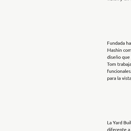
Fundada ha
Mashin comb
diseño que 
Tom trabaja
funcionales
para la vist
La Yard Bui
diferente a