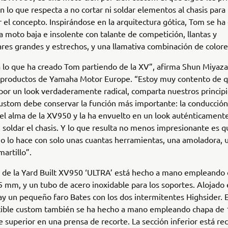
en lo que respecta a no cortar ni soldar elementos al chasis para
r el concepto. Inspirándose en la arquitectura gótica, Tom se ha
a moto baja e insolente con talante de competición, llantas y
res grandes y estrechos, y una llamativa combinación de colore
 lo que ha creado Tom partiendo de la XV”, afirma Shun Miyaz
e productos de Yamaha Motor Europe. “Estoy muy contento de q
por un look verdaderamente radical, comparta nuestros princip
stom debe conservar la función más importante: la conducción
l alma de la XV950 y la ha envuelto en un look auténticamente
ni soldar el chasis. Y lo que resulta no menos impresionante es 
jo lo hace con solo unas cuantas herramientas, una amoladora, 
martillo”.
o de la Yard Built XV950 ‘ULTRA’ está hecho a mano empleando
5 mm, y un tubo de acero inoxidable para los soportes. Alojado 
y un pequeño faro Bates con los dos intermitentes Highsider. E
ible custom también se ha hecho a mano empleando chapa de
e superior en una prensa de recorte. La sección inferior está re