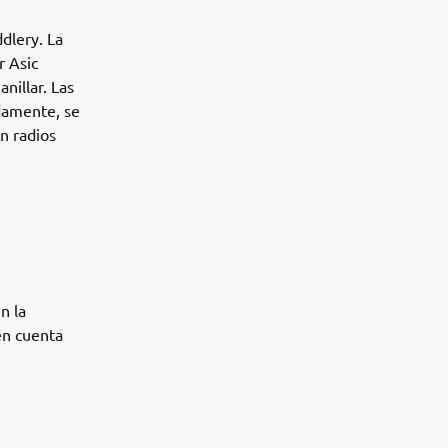
dlery. La
r Asic
nillar. Las
idamente, se
n radios
n la
en cuenta