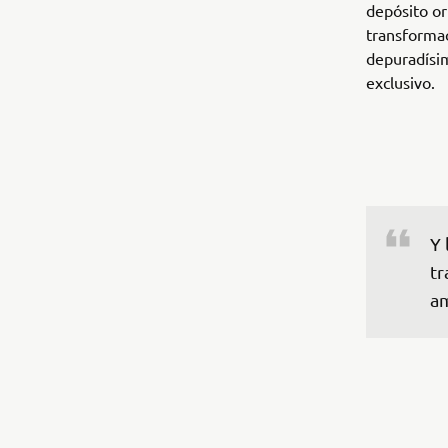
depósito or
transformac
depuradísim
exclusivo.
Y 
tr
am