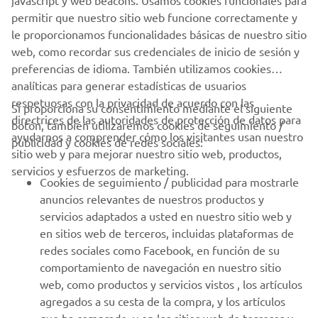
javascript y web beacons. Usamos cookies funcionales para
permitir que nuestro sitio web funcione correctamente y
le proporcionamos funcionalidades básicas de nuestro sitio
web, como recordar sus credenciales de inicio de sesión y
preferencias de idioma. También utilizamos cookies
analíticas para generar estadísticas de usuarios
respetuosas con la privacidad de acuerdo con las
Si proporciona su consentimiento mediante el siguiente
directrices de las autoridades de protección de datos para
botón, también utilizaremos cookies de seguimiento /
ayudarnos a comprender cómo los visitantes usan nuestro
publicidad y cookies de redes sociales:
sitio web y para mejorar nuestro sitio web, productos,
servicios y esfuerzos de marketing.
Cookies de seguimiento / publicidad para mostrarle
anuncios relevantes de nuestros productos y
servicios adaptados a usted en nuestro sitio web y
en sitios web de terceros, incluidas plataformas de
redes sociales como Facebook, en función de su
comportamiento de navegación en nuestro sitio
web, como productos y servicios vistos , los artículos
agregados a su cesta de la compra, y los artículos