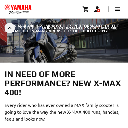
THE X-MAX 400 HAS IMPROVED ITS PERFORMANCE OF THE
IN NEED OF MORE PERFORMANCE? NEW X-MAX 400!
2018 MODEL IN MANY AREAS
|
11 DE JULIO DE 2017
IN NEED OF MORE
PERFORMANCE? NEW X-MAX
400!
Every rider who has ever owned a MAX family scooter is
going to love the way the new X-MAX 400 runs, handles,
feels and looks now.