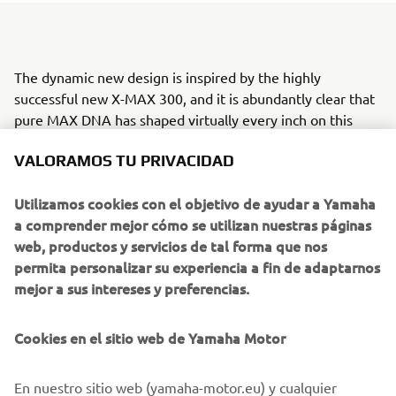
The dynamic new design is inspired by the highly
successful new X-MAX 300, and it is abundantly clear that
pure MAX DNA has shaped virtually every inch on this
premium sport scooter. Traction Control System and
VALORAMOS TU PRIVACIDAD
motorcycle-type front forks are providing you with high
levels of control in slippery conditions – while features like
Utilizamos cookies con el objetivo de ayudar a Yamaha
the Smart Key ignition, parking brake, huge underseat
a comprender mejor cómo se utilizan nuestras páginas
storage and LED lighting are making the X-MAX 400 the
web, productos y servicios de tal forma que nos
smarter choice.
permita personalizar su experiencia a fin de adaptarnos
New X-MAX 400!
mejor a sus intereses y preferencias.
And its unique combination of a lightweight and compact
body together with a powerful 400cc engine and
Cookies en el sitio web de Yamaha Motor
sophisticated rider-assist technology ensures the X-MAX
400 is bringing an ideal balance of style, performance and
En nuestro sitio web (yamaha-motor.eu) y cualquier
functionality to the sport scooter segment.