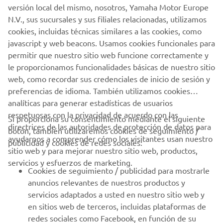
versión local del mismo, nosotros, Yamaha Motor Europe
Monday to Friday there's no better way to get into the
N.V., sus sucursales y sus filiales relacionadas, utilizamos
city. And when it's time to relax, the X-MAX 400's high
cookies, incluidas técnicas similares a las cookies, como
comfort combined with strong engine and chassis
javascript y web beacons. Usamos cookies funcionales para
performance enable you to make the very most of your
permitir que nuestro sitio web funcione correctamente y
precious leisure time.
le proporcionamos funcionalidades básicas de nuestro sitio
web, como recordar sus credenciales de inicio de sesión y
preferencias de idioma. También utilizamos cookies
analíticas para generar estadísticas de usuarios
respetuosas con la privacidad de acuerdo con las
Si proporciona su consentimiento mediante el siguiente
directrices de las autoridades de protección de datos para
botón, también utilizaremos cookies de seguimiento /
CORPORATIVO
ayudarnos a comprender cómo los visitantes usan nuestro
publicidad y cookies de redes sociales:
sitio web y para mejorar nuestro sitio web, productos,
servicios y esfuerzos de marketing.
PROFESIONALES
Cookies de seguimiento / publicidad para mostrarle
anuncios relevantes de nuestros productos y
MÁS YAMAHA
servicios adaptados a usted en nuestro sitio web y
en sitios web de terceros, incluidas plataformas de
redes sociales como Facebook, en función de su
AYUDA