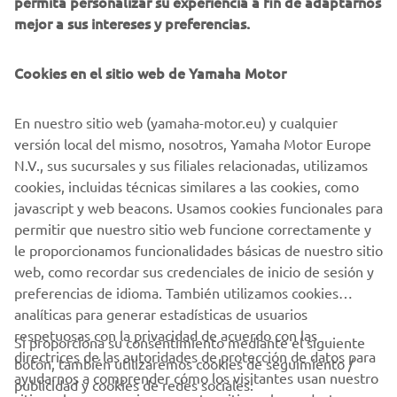
permita personalizar su experiencia a fin de adaptarnos
mejor a sus intereses y preferencias.
• Tomas de aire de estilo renovado
• Faro delantero rediseñado
Cookies en el sitio web de Yamaha Motor
• Piloto trasero al estilo de la MT-09
En nuestro sitio web (yamaha-motor.eu) y cualquier
• Forma del asiento modificado para mejorar la posición de
versión local del mismo, nosotros, Yamaha Motor Europe
conducción
N.V., sus sucursales y sus filiales relacionadas, utilizamos
cookies, incluidas técnicas similares a las cookies, como
• Nueva configuración más deportiva de la horquilla
javascript y web beacons. Usamos cookies funcionales para
delantera
permitir que nuestro sitio web funcione correctamente y
• Amortiguador trasero con ajustador de rebote
le proporcionamos funcionalidades básicas de nuestro sitio
web, como recordar sus credenciales de inicio de sesión y
preferencias de idioma. También utilizamos cookies
analíticas para generar estadísticas de usuarios
respetuosas con la privacidad de acuerdo con las
Si proporciona su consentimiento mediante el siguiente
directrices de las autoridades de protección de datos para
botón, también utilizaremos cookies de seguimiento /
CORPORATIVO
ayudarnos a comprender cómo los visitantes usan nuestro
publicidad y cookies de redes sociales: