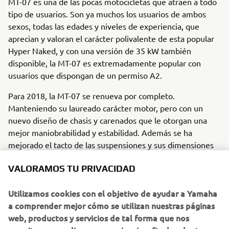
MT-07 es una de las pocas motocicletas que atraen a todo
tipo de usuarios. Son ya muchos los usuarios de ambos
sexos, todas las edades y niveles de experiencia, que
aprecian y valoran el carácter polivalente de esta popular
Hyper Naked, y con una versión de 35 kW también
disponible, la MT-07 es extremadamente popular con
usuarios que dispongan de un permiso A2.
Para 2018, la MT-07 se renueva por completo.
Manteniendo su laureado carácter motor, pero con un
nuevo diseño de chasis y carenados que le otorgan una
mejor maniobrabilidad y estabilidad. Además se ha
mejorado el tacto de las suspensiones y sus dimensiones
han aumentado para que pilotos de todo tipo de tallas
VALORAMOS TU PRIVACIDAD
puedan disfrutarla.
Nuevas características de la MT-07 para 2018
Utilizamos cookies con el objetivo de ayudar a Yamaha
a comprender mejor cómo se utilizan nuestras páginas
• Diseño de chasis completamente nuevo que ofrece una
web, productos y servicios de tal forma que nos
apariencia mejorada