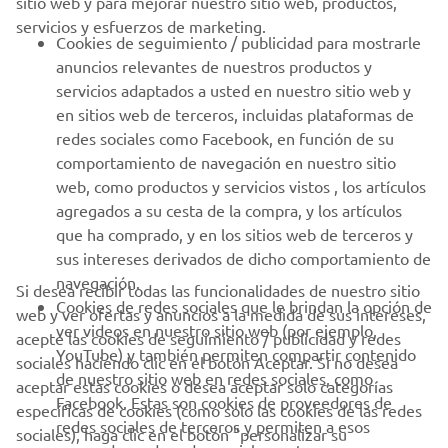
sitio web y para mejorar nuestro sitio web, productos,
servicios y esfuerzos de marketing.
PROFESIONALES
Cookies de seguimiento / publicidad para mostrarle
anuncios relevantes de nuestros productos y
MÁS YAMAHA
servicios adaptados a usted en nuestro sitio web y
en sitios web de terceros, incluidas plataformas de
redes sociales como Facebook, en función de su
AYUDA
comportamiento de navegación en nuestro sitio
web, como productos y servicios vistos , los artículos
agregados a su cesta de la compra, y los artículos
BOLETÍN DE NOTICIAS
que ha comprado, y en los sitios web de terceros y
Sé el primero en enterarte de las últimas ofertas, eventos
sus intereses derivados de dicho comportamiento de
especiales, novedades
navegación.
Si desea recibir todas las funcionalidades de nuestro sitio
Cookies de redes sociales que le brindan la opción de
web y ver ofertas y anuncios a la medida de sus intereses,
ver videos en nuestro sitio web (por ejemplo,
acepte las cookies de seguimiento / publicidad y redes
YouTube) y también permiten compartir contenido
sociales haciendo clic en el botón Aceptar. Si no desea
SUSCRÍBETE
de nuestro sitio web en redes sociales, como
aceptar estas cookies o desea aceptar solo categorías
Facebook. Estas son cookies de proveedores de
específicas de cookies (como solo las cookies de las redes
redes sociales de terceros y permiten a esos
Lea nuestra Política de Privacidad para saber cómo procesamos
sociales), haga clic en el botón "personalizar su