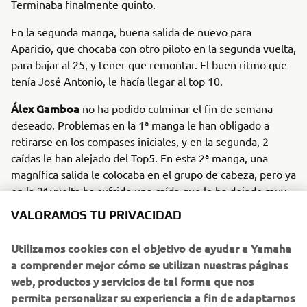
Terminaba finalmente quinto.
En la segunda manga, buena salida de nuevo para
Aparicio, que chocaba con otro piloto en la segunda vuelta,
para bajar al 25, y tener que remontar. El buen ritmo que
tenía José Antonio, le hacía llegar al top 10.
Álex Gamboa
no ha podido culminar el fin de semana
deseado. Problemas en la 1ª manga le han obligado a
retirarse en los compases iniciales, y en la segunda, 2
caídas le han alejado del Top5. En esta 2ª manga, una
magnífica salida le colocaba en el grupo de cabeza, pero ya
en la 2ª vuelta ha sufrido una caída que le ha dejado muy
atras. Afortunadamente sin consecuencias, Gamboa ha
VALORAMOS TU PRIVACIDAD
retomado la marcha, y en medio de una bonita remontada
nuevamente se ha ido al suelo. A pesar de ello he sido
Utilizamos cookies con el objetivo de ayudar a Yamaha
capaz de terminar 10º.
a comprender mejor cómo se utilizan nuestras páginas
web, productos y servicios de tal forma que nos
permita personalizar su experiencia a fin de adaptarnos