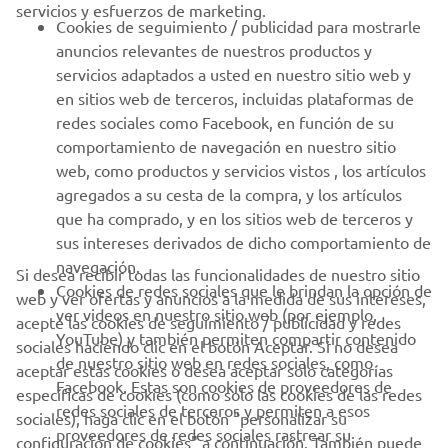
servicios y esfuerzos de marketing.
PROFESIONALES
Cookies de seguimiento / publicidad para mostrarle
anuncios relevantes de nuestros productos y
MÁS YAMAHA
servicios adaptados a usted en nuestro sitio web y
en sitios web de terceros, incluidas plataformas de
redes sociales como Facebook, en función de su
AYUDA
comportamiento de navegación en nuestro sitio
web, como productos y servicios vistos , los artículos
agregados a su cesta de la compra, y los artículos
BOLETÍN DE NOTICIAS
que ha comprado, y en los sitios web de terceros y
Sé el primero en enterarte de las últimas ofertas, eventos
sus intereses derivados de dicho comportamiento de
especiales, novedades
navegación.
Si desea recibir todas las funcionalidades de nuestro sitio
Cookies de redes sociales que le brindan la opción de
web y ver ofertas y anuncios a la medida de sus intereses,
ver videos en nuestro sitio web (por ejemplo,
acepte las cookies de seguimiento / publicidad y redes
YouTube) y también permiten compartir contenido
sociales haciendo clic en el botón Aceptar. Si no desea
SUSCRÍBETE
de nuestro sitio web en redes sociales, como
aceptar estas cookies o desea aceptar solo categorías
Facebook. Estas son cookies de proveedores de
específicas de cookies (como solo las cookies de las redes
redes sociales de terceros y permiten a esos
Lea nuestra Política de Privacidad para saber cómo procesamos
sociales), haga clic en el botón "personalizar su
proveedores de redes sociales rastrear su
sus datos personales:
Política de Privacidad
configuración de cookies" a continuación. También puede