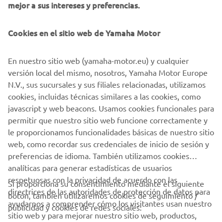
mejor a sus intereses y preferencias.
Cookies en el sitio web de Yamaha Motor
En nuestro sitio web (yamaha-motor.eu) y cualquier
versión local del mismo, nosotros, Yamaha Motor Europe
N.V., sus sucursales y sus filiales relacionadas, utilizamos
cookies, incluidas técnicas similares a las cookies, como
javascript y web beacons. Usamos cookies funcionales para
permitir que nuestro sitio web funcione correctamente y
le proporcionamos funcionalidades básicas de nuestro sitio
web, como recordar sus credenciales de inicio de sesión y
preferencias de idioma. También utilizamos cookies
analíticas para generar estadísticas de usuarios
respetuosas con la privacidad de acuerdo con las
Si proporciona su consentimiento mediante el siguiente
directrices de las autoridades de protección de datos para
botón, también utilizaremos cookies de seguimiento /
CORPORATIVO
ayudarnos a comprender cómo los visitantes usan nuestro
publicidad y cookies de redes sociales:
sitio web y para mejorar nuestro sitio web, productos,