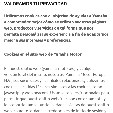
VALORAMOS TU PRIVACIDAD
Vigo.
Aunque el auge y las ansias del RAID seguían presente la
Utilizamos cookies con el objetivo de ayudar a Yamaha
dureza del río, estaba muy contaminado, hicieron que la
a comprender mejor cómo se utilizan nuestras páginas
ruta se fuese modificando. Siendo en el año 2000 la última
web, productos y servicios de tal forma que nos
subida del Ebro.
permita personalizar su experiencia a fin de adaptarnos
mejor a sus intereses y preferencias.
Con el paso del tiempo factores como las medidas de
seguridad fueron cambiando, de manera que la
Cookies en el sitio web de Yamaha Motor
peligrosidad de etapas como la bajada de Barcelona al
Ebro o la travesía de Barcelona Mallorca fueron
descartadas de la competición. Dando lugar en 2004 a la
En nuestro sitio web (yamaha-motor.eu) y cualquier
primera edición del RAID de Mallorca, bien conocido como
versión local del mismo, nosotros, Yamaha Motor Europe
La Dragonera
. Igualmente disfrutado pero menos
N.V., sus sucursales y sus filiales relacionadas, utilizamos
arriesgado teniendo en cuenta los avances de la época en
cookies, incluidas técnicas similares a las cookies, como
la que ahora vivimos y la cercanía a puerto.
javascript y web beacons. Usamos cookies funcionales para
permitir que nuestro sitio web funcione correctamente y
Redactado por Esther Rodríguez Escalona.
le proporcionamos funcionalidades básicas de nuestro sitio
web, como recordar sus credenciales de inicio de sesión y