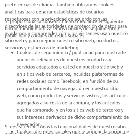
preferencias de idioma. También utilizamos cookies
analíticas para generar estadísticas de usuarios
respetuosas con la privacidad de acuerdo con las
Si proporciona su consentimiento mediante el siguiente
directrices de las autoridades de protección de datos para
botón, también utilizaremos cookies de seguimiento /
CORPORATIVO
ayudarnos a comprender cómo los visitantes usan nuestro
publicidad y cookies de redes sociales:
sitio web y para mejorar nuestro sitio web, productos,
servicios y esfuerzos de marketing.
PROFESIONALES
Cookies de seguimiento / publicidad para mostrarle
anuncios relevantes de nuestros productos y
MÁS YAMAHA
servicios adaptados a usted en nuestro sitio web y
en sitios web de terceros, incluidas plataformas de
redes sociales como Facebook, en función de su
AYUDA
comportamiento de navegación en nuestro sitio
web, como productos y servicios vistos , los artículos
agregados a su cesta de la compra, y los artículos
BOLETÍN DE NOTICIAS
que ha comprado, y en los sitios web de terceros y
Sé el primero en enterarte de las últimas ofertas, eventos
sus intereses derivados de dicho comportamiento de
especiales, novedades
navegación.
Si desea recibir todas las funcionalidades de nuestro sitio
Cookies de redes sociales que le brindan la opción de
web y ver ofertas y anuncios a la medida de sus intereses,