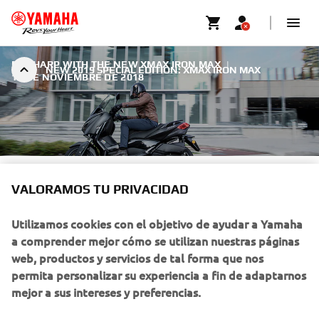
BE SHARP WITH THE NEW XMAX IRON MAX
|
NEW 2019 SPECIAL EDITION: XMAX IRON MAX
11 DE NOVIEMBRE DE 2018
NEW 2019 SPECIAL EDITION:
VALORAMOS TU PRIVACIDAD
XMAX IRON MAX
Utilizamos cookies con el objetivo de ayudar a Yamaha
Created with Yamaha’s high-performance MAX DNA – and
a comprender mejor cómo se utilizan nuestras páginas
equipped with a range of special features – the special
web, productos y servicios de tal forma que nos
edition XMAX IRON MAX brings a touch of exclusivity to
permita personalizar su experiencia a fin de adaptarnos
the sport scooter class. The high level of equipment as
mejor a sus intereses y preferencias.
well as the sharp, trendy Sword Grey color underline their