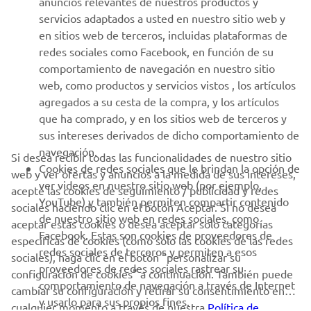
anuncios relevantes de nuestros productos y
MÁS YAMAHA
servicios adaptados a usted en nuestro sitio web y
en sitios web de terceros, incluidas plataformas de
redes sociales como Facebook, en función de su
AYUDA
comportamiento de navegación en nuestro sitio
web, como productos y servicios vistos , los artículos
agregados a su cesta de la compra, y los artículos
BOLETÍN DE NOTICIAS
que ha comprado, y en los sitios web de terceros y
Sé el primero en enterarte de las últimas ofertas, eventos
sus intereses derivados de dicho comportamiento de
especiales, novedades
navegación.
Si desea recibir todas las funcionalidades de nuestro sitio
Cookies de redes sociales que le brindan la opción de
web y ver ofertas y anuncios a la medida de sus intereses,
ver videos en nuestro sitio web (por ejemplo,
acepte las cookies de seguimiento / publicidad y redes
YouTube) y también permiten compartir contenido
sociales haciendo clic en el botón Aceptar. Si no desea
SUSCRÍBETE
de nuestro sitio web en redes sociales, como
aceptar estas cookies o desea aceptar solo categorías
Facebook. Estas son cookies de proveedores de
específicas de cookies (como solo las cookies de las redes
redes sociales de terceros y permiten a esos
Lea nuestra Política de Privacidad para saber cómo procesamos
sociales), haga clic en el botón "personalizar su
proveedores de redes sociales rastrear su
sus datos personales:
Política de Privacidad
configuración de cookies" a continuación. También puede
comportamiento de navegación a través de Internet
cambiar su configuración y retirar su consentimiento en
y usarlo para sus propios fines.
cualquier momento a través de nuestra
Spain (Spanish)
Política de