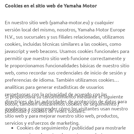
status as the sharpest Sport Scooters. And aimed at
Cookies en el sitio web de Yamaha Motor
customers who want practicality with dynamism, the new
special edition 400, 300 and 125 XMAX IRON MAX models
En nuestro sitio web (yamaha-motor.eu) y cualquier
will appeal to everyone who appreciates design, fashion
versión local del mismo, nosotros, Yamaha Motor Europe
and individuality.
N.V., sus sucursales y sus filiales relacionadas, utilizamos
cookies, incluidas técnicas similares a las cookies, como
javascript y web beacons. Usamos cookies funcionales para
permitir que nuestro sitio web funcione correctamente y
DISCOVER THE XMAX 300 IRON MAX
le proporcionamos funcionalidades básicas de nuestro sitio
web, como recordar sus credenciales de inicio de sesión y
preferencias de idioma. También utilizamos cookies
analíticas para generar estadísticas de usuarios
respetuosas con la privacidad de acuerdo con las
Si proporciona su consentimiento mediante el siguiente
directrices de las autoridades de protección de datos para
botón, también utilizaremos cookies de seguimiento /
CORPORATIVO
ayudarnos a comprender cómo los visitantes usan nuestro
publicidad y cookies de redes sociales:
sitio web y para mejorar nuestro sitio web, productos,
servicios y esfuerzos de marketing.
PROFESIONALES
Cookies de seguimiento / publicidad para mostrarle