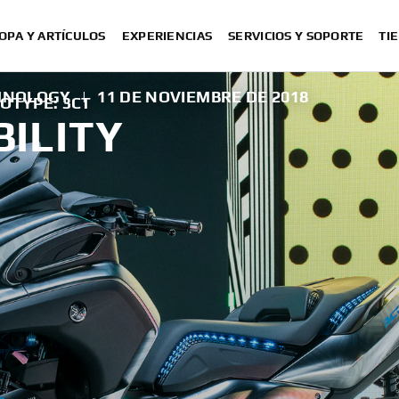
OPA Y ARTÍCULOS
EXPERIENCIAS
SERVICIOS Y SOPORTE
TI
CHNOLOGY
|
11 DE NOVIEMBRE DE 2018
OTYPE: 3CT
ILITY
T