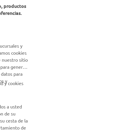
b, productos
eferencias.
Sé el primero en enterarte de las últimas ofertas, eventos
especiales, novedades
SUSCRÍBETE
ucursales y
Lea nuestra Política de Privacidad para saber cómo procesamos
Usamos cookies
sus datos personales:
Política de Privacidad
 nuestro sitio
 para generar
 datos para
os y
ad y cookies
dos a usted
ón de su
su cesta de la
ortamiento de