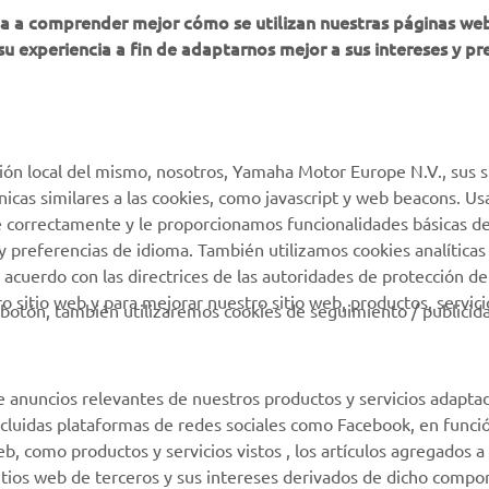
ha a comprender mejor cómo se utilizan nuestras páginas we
su experiencia a fin de adaptarnos mejor a sus intereses y pr
MyYamaha
Atención al Cliente
Yamaha Music
Soporte de la tienda
virtual
Yamaha Racing
Catálogo de piezas
ión local del mismo, nosotros, Yamaha Motor Europe N.V., sus s
Yamaha Motor Global
técnicas similares a las cookies, como javascript y web beacons. 
Localizador de
Aplicaciones móviles
e correctamente y le proporcionamos funcionalidades básicas de
Concesionarios
y preferencias de idioma. También utilizamos cookies analíticas
Condiciones de uso
 acuerdo con las directrices de las autoridades de protección de
 sitio web y para mejorar nuestro sitio web, productos, servici
Gestión de Baterías
botón, también utilizaremos cookies de seguimiento / publicid
Usadas
e anuncios relevantes de nuestros productos y servicios adapta
incluidas plataformas de redes sociales como Facebook, en funci
 como productos y servicios vistos , los artículos agregados a 
sitios web de terceros y sus intereses derivados de dicho comp