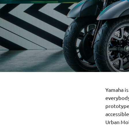
Yamaha is 
everybody
prototype 
accessibl
Urban Mobi