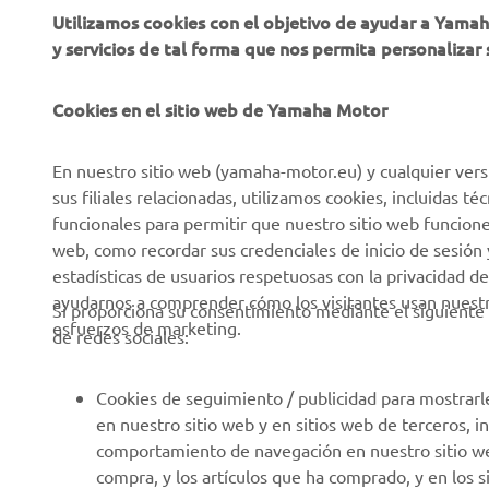
Utilizamos cookies con el objetivo de ayudar a Yama
y servicios de tal forma que nos permita personalizar 
Sobre nosotros
NEO's Delivery
Últimas Noticias
Sistemas eBike
Cookies en el sitio web de Yamaha Motor
Blog
Cuerpos de Seguridad
En nuestro sitio web (yamaha-motor.eu) y cualquier vers
Eventos
Golf / Buggys B2B
sus filiales relacionadas, utilizamos cookies, incluidas 
Notas de Prensa
Equipos de Intervención
funcionales para permitir que nuestro sitio web funcion
Rápida
web, como recordar sus credenciales de inicio de sesión 
Catálogos
estadísticas de usuarios respetuosas con la privacidad de
Autoescuelas
Trabajar en Yamaha
ayudarnos a comprender cómo los visitantes usan nuestro
Si proporciona su consentimiento mediante el siguiente 
Robotics
esfuerzos de marketing.
Conviértase en
de redes sociales:
distribuidor
Asociaciones
Política de derechos
Portal de Información
Cookies de seguimiento / publicidad para mostrarl
humanos
técnica para reparadores
en nuestro sitio web y en sitios web de terceros, 
independientes
comportamiento de navegación en nuestro sitio web,
Política Básica de
compra, y los artículos que ha comprado, y en los 
Sostenibilidad
Ficha de datos de