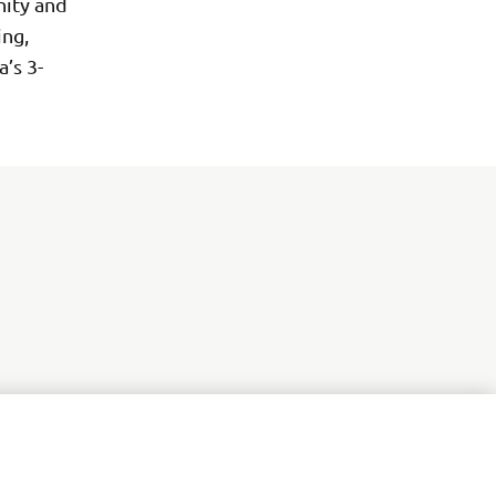
nity and
ing,
’s 3-
BOLETÍN DE NOTICIAS