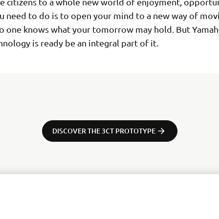
 citizens to a whole new world of enjoyment, opportu
ou need to do is to open your mind to a new way of mov
o one knows what your tomorrow may hold. But Yamaha
nology is ready be an integral part of it.
DISCOVER THE 3CT PROTOTYPE
MÁS YAMAHA
AYUDA