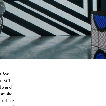
s for
he 3CT
ide and
 Yamaha
ntroduce