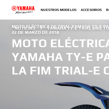
NUESTROS MODELOS
ACCESORIOS
R
MOTO ELÉCTRICA DE TRIAL YAMAHA TY-E PAR
NOTICIAS
YAMAHA TY-E TRIAL BIKE TO
22 DE MARZO DE 2018
MOTO ELÉCTRICA
YAMAHA TY-E P
LA FIM TRIAL-E 