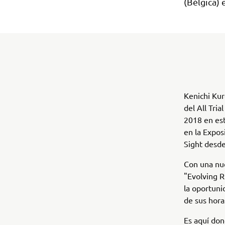
(Bélgica) 
Kenichi Kur
del All Tri
2018 en es
en la Expos
Sight desd
Con una nu
"Evolving R
la oportuni
de sus hora
Es aquí don