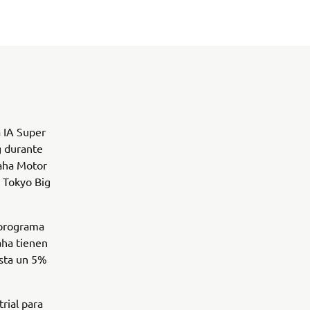
 IA Super
g durante
maha Motor
l Tokyo Big
 programa
aha tienen
asta un 5%
rial para