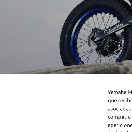
Yamaha Mo
que recibe
asociadas 
competici
aparicion