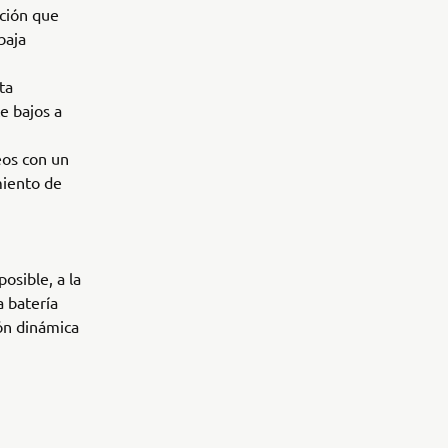
ación que
baja
ta
e bajos a
eos con un
miento de
osible, a la
 batería
ón dinámica