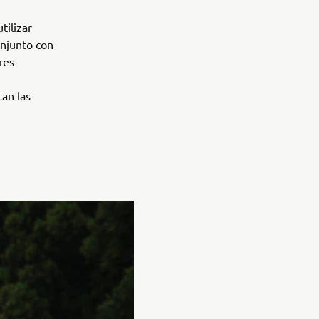
tilizar
njunto con
res
tan las