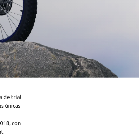
 de trial
as únicas
2018, con
nt