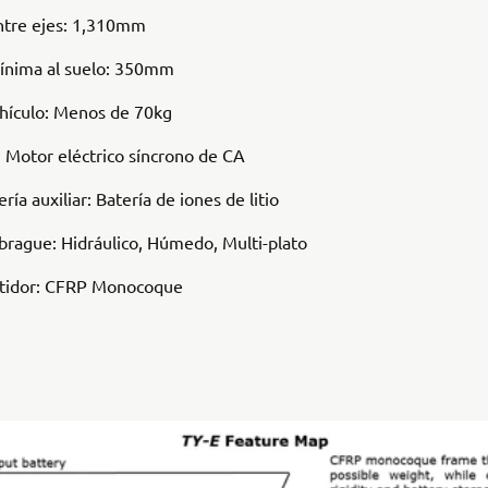
ntre ejes: 1,310mm
mínima al suelo: 350mm
ehículo: Menos de 70kg
 Motor eléctrico síncrono de CA
ría auxiliar: Batería de iones de litio
rague: Hidráulico, Húmedo, Multi-plato
stidor: CFRP Monocoque