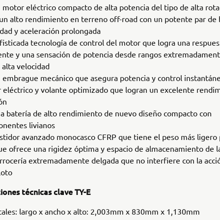
 motor eléctrico compacto de alta potencia del tipo de alta rot
 un alto rendimiento en terreno off-road con un potente par de 
idad y aceleración prolongada
fisticada tecnología de control del motor que logra una respues
ente y una sensación de potencia desde rangos extremadament
 alta velocidad
 embrague mecánico que asegura potencia y control instantán
 eléctrico y volante optimizado que logran un excelente rendi
ón
a batería de alto rendimiento de nuevo diseño compacto con
nentes livianos
stidor avanzado monocasco CFRP que tiene el peso más ligero p
ue ofrece una rigidez óptima y espacio de almacenamiento de la
rrocería extremadamente delgada que no interfiere con la acci
loto
iones técnicas clave TY-E
tales: largo x ancho x alto: 2,003mm x 830mm x 1,130mm