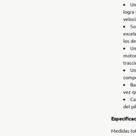
Un
logra
veloc
So
excel
los de
Un
motor
tracci
Un
compo
Ba
vez q
Ca
del pi
Especificac
Medidas to