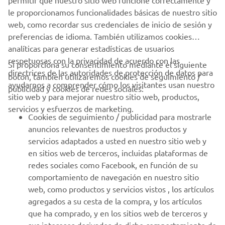
permitir que nuestro sitio web funcione correctamente y
le proporcionamos funcionalidades básicas de nuestro sitio
web, como recordar sus credenciales de inicio de sesión y
1
/
1
preferencias de idioma. También utilizamos cookies
analíticas para generar estadísticas de usuarios
respetuosas con la privacidad de acuerdo con las
Si proporciona su consentimiento mediante el siguiente
directrices de las autoridades de protección de datos para
botón, también utilizaremos cookies de seguimiento /
CORPORATIVO
ayudarnos a comprender cómo los visitantes usan nuestro
publicidad y cookies de redes sociales:
sitio web y para mejorar nuestro sitio web, productos,
servicios y esfuerzos de marketing.
PROFESIONALES
Cookies de seguimiento / publicidad para mostrarle
anuncios relevantes de nuestros productos y
MÁS YAMAHA
servicios adaptados a usted en nuestro sitio web y
en sitios web de terceros, incluidas plataformas de
redes sociales como Facebook, en función de su
AYUDA
comportamiento de navegación en nuestro sitio
web, como productos y servicios vistos , los artículos
agregados a su cesta de la compra, y los artículos
BOLETÍN DE NOTICIAS
que ha comprado, y en los sitios web de terceros y
Sé el primero en enterarte de las últimas ofertas, eventos