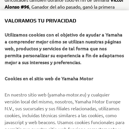
Alonso #96
, Ganador del año pasado, ganó la primera
manga y subió al segundo cajón final orgulloso del gran
esfuerzo realizado por mantener las primeras posiciones
VALORAMOS TU PRIVACIDAD
Gonzalo
de cara a la clasificación general. Tras ellos,
Vargas #16
Utilizamos cookies con el objetivo de ayudar a Yamaha
, completó el pódium empatando con Victor, y
sigue sumando puntos de cabeza para el final del
a comprender mejor cómo se utilizan nuestras páginas
campeonato.
web, productos y servicios de tal forma que nos
permita personalizar su experiencia a fin de adaptarnos
Sin duda un fin de semana intenso, en el que cada vez los
mejor a sus intereses y preferencias.
pilotos disfrutan mas de esta copa y dejan al lado la
rivalidad en pista, para ser un grupo de amigos fuera de
Cookies en el sitio web de Yamaha Motor
ella y poder compartir momentos y opiniones junto con el
embajador de Yamaha Alvaro Lozano.
En nuestro sitio web (yamaha-motor.eu) y cualquier
Ahora, tres semanas tienen nuestros pilotos para mejorar
versión local del mismo, nosotros, Yamaha Motor Europe
y recuperarse antes del próximo evento en Bellpuig
N.V., sus sucursales y sus filiales relacionadas, utilizamos
(Lérida) los días 13 y 14 de Abril.
cookies, incluidas técnicas similares a las cookies, como
javascript y web beacons. Usamos cookies funcionales para