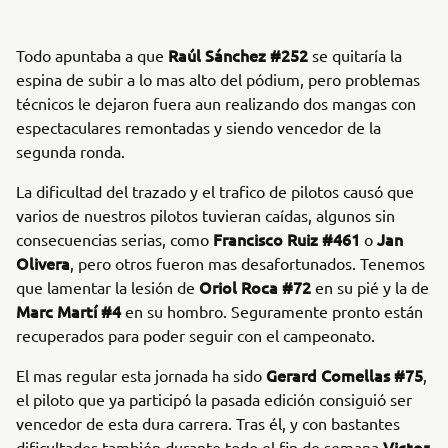
Raúl Sánchez #252
Todo apuntaba a que
se quitaría la
espina de subir a lo mas alto del pódium, pero problemas
técnicos le dejaron fuera aun realizando dos mangas con
espectaculares remontadas y siendo vencedor de la
segunda ronda.
La dificultad del trazado y el trafico de pilotos causó que
varios de nuestros pilotos tuvieran caídas, algunos sin
Francisco Ruiz #461
Jan
consecuencias serias, como
o
Olivera
, pero otros fueron mas desafortunados. Tenemos
Oriol Roca #72
que lamentar la lesión de
en su pié y la de
Marc Martí #4
en su hombro. Seguramente pronto están
recuperados para poder seguir con el campeonato.
Gerard Comellas #75
El mas regular esta jornada ha sido
,
el piloto que ya participó la pasada edición consiguió ser
vencedor de esta dura carrera. Tras él, y con bastantes
Victor
dificultades también durante todo el fin de semana