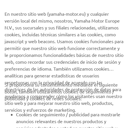
puntos sobre el segundo clasificado.
En nuestro sitio web (yamaha-motor.eu) y cualquier
Los tres títulos se decidirán en Jerez el próximo 3 de
versión local del mismo, nosotros, Yamaha Motor Europe
Noviembre, con carrera doble para las SBK y Supersport,
N.V., sus sucursales y sus filiales relacionadas, utilizamos
¡No te lo pierdas!
cookies, incluidas técnicas similares a las cookies, como
javascript y web beacons. Usamos cookies funcionales para
permitir que nuestro sitio web funcione correctamente y
le proporcionamos funcionalidades básicas de nuestro sitio
web, como recordar sus credenciales de inicio de sesión y
1
/
1
preferencias de idioma. También utilizamos cookies
analíticas para generar estadísticas de usuarios
respetuosas con la privacidad de acuerdo con las
Si proporciona su consentimiento mediante el siguiente
directrices de las autoridades de protección de datos para
botón, también utilizaremos cookies de seguimiento /
CORPORATIVO
ayudarnos a comprender cómo los visitantes usan nuestro
publicidad y cookies de redes sociales:
sitio web y para mejorar nuestro sitio web, productos,
servicios y esfuerzos de marketing.
PROFESIONALES
Cookies de seguimiento / publicidad para mostrarle
anuncios relevantes de nuestros productos y
MÁS YAMAHA