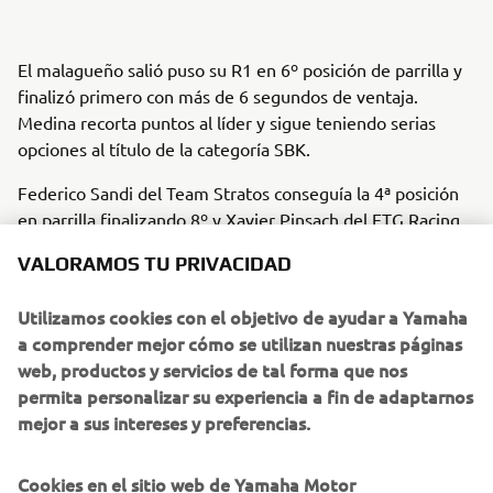
El malagueño salió puso su R1 en 6º posición de parrilla y
finalizó primero con más de 6 segundos de ventaja.
Medina recorta puntos al líder y sigue teniendo serias
opciones al título de la categoría SBK.
Federico Sandi del Team Stratos conseguía la 4ª posición
en parrilla finalizando 8º y Xavier Pinsach del ETG Racing
salía 5º y finalizó 9º.
VALORAMOS TU PRIVACIDAD
En la categoría Supersport Óscar Gutierrez del Team
Torrentó volvía a exprimir su R6 al máximo y pasó por
Utilizamos cookies con el objetivo de ayudar a Yamaha
meta en primera posición, dejando muy llano su camino
a comprender mejor cómo se utilizan nuestras páginas
hacia el título. María Herrera volvía al ESBK de las manos
web, productos y servicios de tal forma que nos
del SP57 consiguiendo una espectacular 3ª posición.
permita personalizar su experiencia a fin de adaptarnos
mejor a sus intereses y preferencias.
En la categoría Junior Unai Orradre del MS Racing con
problemas en su R3 en la primera carrera, logró la victoria
Cookies en el sitio web de Yamaha Motor
en la segunda carrera saliendo de Navarra líder con 16