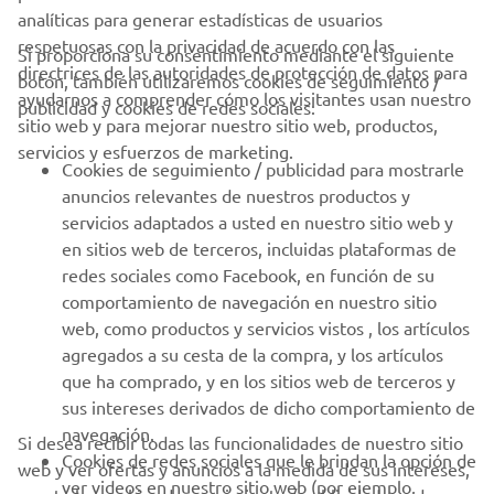
analíticas para generar estadísticas de usuarios
respetuosas con la privacidad de acuerdo con las
Si proporciona su consentimiento mediante el siguiente
directrices de las autoridades de protección de datos para
botón, también utilizaremos cookies de seguimiento /
CORPORATIVO
ayudarnos a comprender cómo los visitantes usan nuestro
publicidad y cookies de redes sociales:
sitio web y para mejorar nuestro sitio web, productos,
servicios y esfuerzos de marketing.
PROFESIONALES
Cookies de seguimiento / publicidad para mostrarle
anuncios relevantes de nuestros productos y
MÁS YAMAHA
servicios adaptados a usted en nuestro sitio web y
en sitios web de terceros, incluidas plataformas de
redes sociales como Facebook, en función de su
AYUDA
comportamiento de navegación en nuestro sitio
web, como productos y servicios vistos , los artículos
agregados a su cesta de la compra, y los artículos
BOLETÍN DE NOTICIAS
que ha comprado, y en los sitios web de terceros y
Sé el primero en enterarte de las últimas ofertas, eventos
sus intereses derivados de dicho comportamiento de
especiales, novedades
navegación.
Si desea recibir todas las funcionalidades de nuestro sitio
Cookies de redes sociales que le brindan la opción de
web y ver ofertas y anuncios a la medida de sus intereses,
ver videos en nuestro sitio web (por ejemplo,