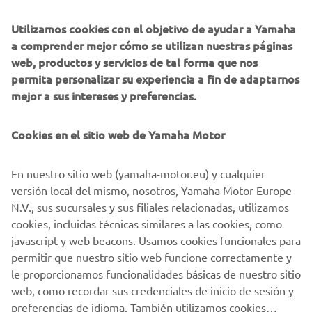
Los aficionados a esta competición encontrarán
información actualizada de cada fase en las redes sociales
Utilizamos cookies con el objetivo de ayudar a Yamaha
de Yamaha.
a comprender mejor cómo se utilizan nuestras páginas
web, productos y servicios de tal forma que nos
La colaboración de Yamaha con ASO y RCS cubre todos los
permita personalizar su experiencia a fin de adaptarnos
eventos de esta Gran Vuelta durante los tres años
mejor a sus intereses y preferencias.
siguientes. Además, la NIKEN también servirá de apoyo en
la próxima Vuelta a España del 24 de agosto al 15 de
septiembre, así como en muchos otros eventos de
Cookies en el sitio web de Yamaha Motor
ciclismo importantes de Bélgica, España, Francia e Italia.
En nuestro sitio web (yamaha-motor.eu) y cualquier
Etapas del Tour de Francia 2019:
https://www.letour.fr/es/
versión local del mismo, nosotros, Yamaha Motor Europe
N.V., sus sucursales y sus filiales relacionadas, utilizamos
#NIKEN
cookies, incluidas técnicas similares a las cookies, como
#Yamaha
javascript y web beacons. Usamos cookies funcionales para
#TourdeFrance
permitir que nuestro sitio web funcione correctamente y
#NIKENTourdeFrance
le proporcionamos funcionalidades básicas de nuestro sitio
web, como recordar sus credenciales de inicio de sesión y
preferencias de idioma. También utilizamos cookies