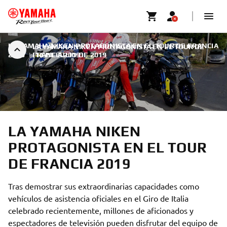
LA YAMAHA NIKEN PROTAGONISTA EN EL TOUR DE FRANCIA
LA YAMAHA NIKEN PROTAGONISTA EN EL TOUR DE
2019
|
FRANCIA 2019
14 DE JULIO DE 2019
LA YAMAHA NIKEN
PROTAGONISTA EN EL TOUR
DE FRANCIA 2019
Tras demostrar sus extraordinarias capacidades como
vehículos de asistencia oficiales en el Giro de Italia
celebrado recientemente, millones de aficionados y
espectadores de televisión pueden disfrutar del equipo de