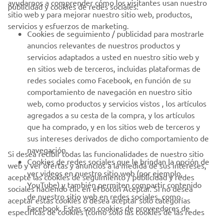
ayudarnos a comprender cómo los visitantes usan nuestro
publicidad y cookies de redes sociales:
sitio web y para mejorar nuestro sitio web, productos,
servicios y esfuerzos de marketing.
PROFESIONALES
Cookies de seguimiento / publicidad para mostrarle
anuncios relevantes de nuestros productos y
MÁS YAMAHA
servicios adaptados a usted en nuestro sitio web y
en sitios web de terceros, incluidas plataformas de
redes sociales como Facebook, en función de su
AYUDA
comportamiento de navegación en nuestro sitio
web, como productos y servicios vistos , los artículos
agregados a su cesta de la compra, y los artículos
BOLETÍN DE NOTICIAS
que ha comprado, y en los sitios web de terceros y
Sé el primero en enterarte de las últimas ofertas, eventos
sus intereses derivados de dicho comportamiento de
especiales, novedades
navegación.
Si desea recibir todas las funcionalidades de nuestro sitio
Cookies de redes sociales que le brindan la opción de
web y ver ofertas y anuncios a la medida de sus intereses,
ver videos en nuestro sitio web (por ejemplo,
acepte las cookies de seguimiento / publicidad y redes
YouTube) y también permiten compartir contenido
sociales haciendo clic en el botón Aceptar. Si no desea
SUSCRÍBETE
de nuestro sitio web en redes sociales, como
aceptar estas cookies o desea aceptar solo categorías
Facebook. Estas son cookies de proveedores de
específicas de cookies (como solo las cookies de las redes