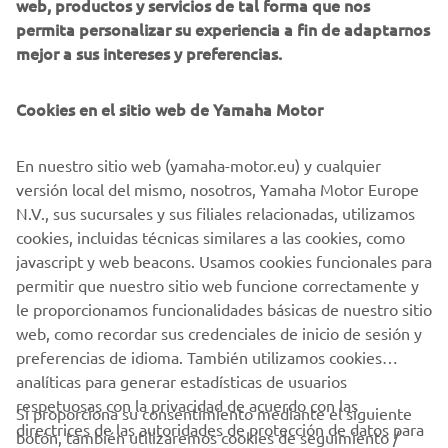
web, productos y servicios de tal forma que nos
permita personalizar su experiencia a fin de adaptarnos
mejor a sus intereses y preferencias.
Ellos competirán, aprenderán, mejorarán y se
desarrollarán durante 2 días intensos días de formación y
Cookies en el sitio web de Yamaha Motor
competición. Al final de esta Masterclass, escogeremos un
piloto de YZ125 que participará la temporada 2021 con un
En nuestro sitio web (yamaha-motor.eu) y cualquier
equipo soportado por Yamaha, y un piloto de YZ65 y otro
versión local del mismo, nosotros, Yamaha Motor Europe
de YZ85 recibirán apoyo para la próxima temporada.
N.V., sus sucursales y sus filiales relacionadas, utilizamos
Por favor, sigue las instrucciones de los links
cookies, incluidas técnicas similares a las cookies, como
de
YZ125
,
YZ85
,
YZ65
e inscríbete cuanto antes.
javascript y web beacons. Usamos cookies funcionales para
Asegúrate que cumples los requisitos y… ¡vive la
permitir que nuestro sitio web funcione correctamente y
experiencia bLU cRU!
le proporcionamos funcionalidades básicas de nuestro sitio
web, como recordar sus credenciales de inicio de sesión y
preferencias de idioma. También utilizamos cookies
analíticas para generar estadísticas de usuarios
respetuosas con la privacidad de acuerdo con las
Si proporciona su consentimiento mediante el siguiente
directrices de las autoridades de protección de datos para
botón, también utilizaremos cookies de seguimiento /
CORPORATIVO