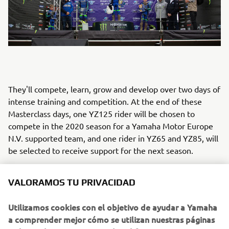
They'll compete, learn, grow and develop over two days of
intense training and competition. At the end of these
Masterclass days, one YZ125 rider will be chosen to
compete in the 2020 season for a Yamaha Motor Europe
N.V. supported team, and one rider in YZ65 and YZ85, will
be selected to receive support for the next season.
Please follow the instructions at the following
VALORAMOS TU PRIVACIDAD
links,
YZ125
,
YZ85
,
YZ65
and sign up as soon as possible.
Make sure you meet the requirements and... jump into
Utilizamos cookies con el objetivo de ayudar a Yamaha
the bLU cRU experience!
a comprender mejor cómo se utilizan nuestras páginas