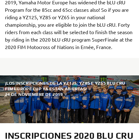
2019, Yamaha Motor Europe has widened the bLU cRU
Program for the 85cc and 65cc classes also! So if you are
riding a YZ125, YZ85 or YZ65 in your national
championship, you are eligible to join the bLU cRU. Forty
riders from each class will be selected to finish the season
by riding in the 2020 bLU cRU program SuperFinale at the
2020 FIM Motocross of Nations in Ernée, France.
¡LOS INSCRIPCIONES DE LA YZ125, YZ85 E YZ65 BLU CRU
FIM EUROPE CUP YA ESTÁN ABIERTAS!
|
24 DE NOVIEMBRE DE 2019
INSCRIPCIONES 2020 BLU CRU