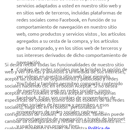
MÁS YAMAHA
servicios adaptados a usted en nuestro sitio web y
en sitios web de terceros, incluidas plataformas de
redes sociales como Facebook, en función de su
AYUDA
comportamiento de navegación en nuestro sitio
web, como productos y servicios vistos , los artículos
agregados a su cesta de la compra, y los artículos
BOLETÍN DE NOTICIAS
que ha comprado, y en los sitios web de terceros y
Sé el primero en enterarte de las últimas ofertas, eventos
sus intereses derivados de dicho comportamiento de
especiales, novedades
navegación.
Si desea recibir todas las funcionalidades de nuestro sitio
Cookies de redes sociales que le brindan la opción de
web y ver ofertas y anuncios a la medida de sus intereses,
ver videos en nuestro sitio web (por ejemplo,
acepte las cookies de seguimiento / publicidad y redes
YouTube) y también permiten compartir contenido
sociales haciendo clic en el botón Aceptar. Si no desea
SUSCRÍBETE
de nuestro sitio web en redes sociales, como
aceptar estas cookies o desea aceptar solo categorías
Facebook. Estas son cookies de proveedores de
específicas de cookies (como solo las cookies de las redes
redes sociales de terceros y permiten a esos
Lea nuestra Política de Privacidad para saber cómo procesamos
sociales), haga clic en el botón "personalizar su
proveedores de redes sociales rastrear su
sus datos personales:
Política de Privacidad
configuración de cookies" a continuación. También puede
comportamiento de navegación a través de Internet
cambiar su configuración y retirar su consentimiento en
y usarlo para sus propios fines.
cualquier momento a través de nuestra
Spain (Spanish)
Política de