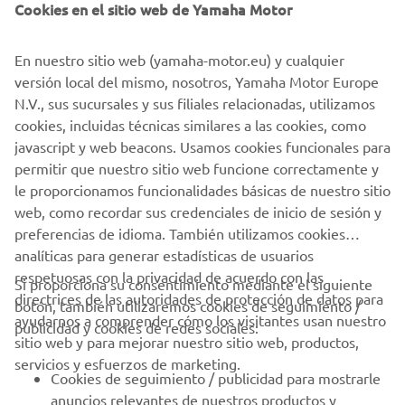
que permiten utilizar la navegación Garmin de mapa
Cookies en el sitio web de Yamaha Motor
completo.* El TMAX y el TMAX Tech MAX de 8.a
generación son más deportivos, más estilizados y más
En nuestro sitio web (yamaha-motor.eu) y cualquier
inteligentes y están preparados para ofrecer la mejor
versión local del mismo, nosotros, Yamaha Motor Europe
experiencia de conducción totalmente automática.
N.V., sus sucursales y sus filiales relacionadas, utilizamos
cookies, incluidas técnicas similares a las cookies, como
javascript y web beacons. Usamos cookies funcionales para
permitir que nuestro sitio web funcione correctamente y
ASPIRA AL MAXIMO
le proporcionamos funcionalidades básicas de nuestro sitio
web, como recordar sus credenciales de inicio de sesión y
preferencias de idioma. También utilizamos cookies
analíticas para generar estadísticas de usuarios
respetuosas con la privacidad de acuerdo con las
Si proporciona su consentimiento mediante el siguiente
directrices de las autoridades de protección de datos para
botón, también utilizaremos cookies de seguimiento /
CORPORATIVO
ayudarnos a comprender cómo los visitantes usan nuestro
publicidad y cookies de redes sociales:
sitio web y para mejorar nuestro sitio web, productos,
servicios y esfuerzos de marketing.
PROFESIONALES
Cookies de seguimiento / publicidad para mostrarle
anuncios relevantes de nuestros productos y