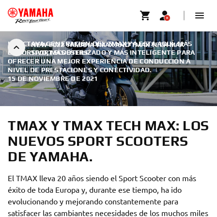
LA OCTAVA GENERACIÓN DEL TMAX YA ESTA AQUÍ. MÁS
NEW 2022 YAMAHA TMAX AND TMAX TECH MAX
DEPORTIVO, MÁS ESTILIZADO Y MÁS INTELIGENTE PARA
SPORT SCOOTERS
OFRECER UNA MEJOR EXPERIENCIA DE CONDUCCIÓN A
NIVEL DE PRESTACIONES Y CONECTIVIDAD.
|
15 DE NOVIEMBRE DE 2021
TMAX Y TMAX TECH MAX: LOS
NUEVOS SPORT SCOOTERS
DE YAMAHA.
El TMAX lleva 20 años siendo el Sport Scooter con más
éxito de toda Europa y, durante ese tiempo, ha ido
evolucionando y mejorando constantemente para
satisfacer las cambiantes necesidades de los muchos miles