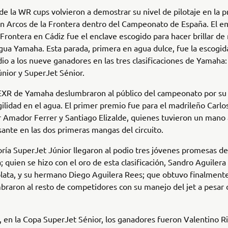
 de la WR cups volvieron a demostrar su nivel de pilotaje en la 
n Arcos de la Frontera dentro del Campeonato de España. El e
 Frontera en Cádiz fue el enclave escogido para hacer brillar de
ua Yamaha. Esta parada, primera en agua dulce, fue la escogid
odio a los nueve ganadores en las tres clasificaciones de Yamaha
nior y SuperJet Sénior.
EXR de Yamaha deslumbraron al público del campeonato por su f
ilidad en el agua. El primer premio fue para el madrileño Carlos
 Amador Ferrer y Santiago Elizalde, quienes tuvieron un mano
ante en las dos primeras mangas del circuito.
oría SuperJet Júnior llegaron al podio tres jóvenes promesas del
a; quien se hizo con el oro de esta clasificación, Sandro Aguiler
 plata, y su hermano Diego Aguilera Rees; que obtuvo finalmente
raron al resto de competidores con su manejo del jet a pesar 
 en la Copa SuperJet Sénior, los ganadores fueron Valentino Ri