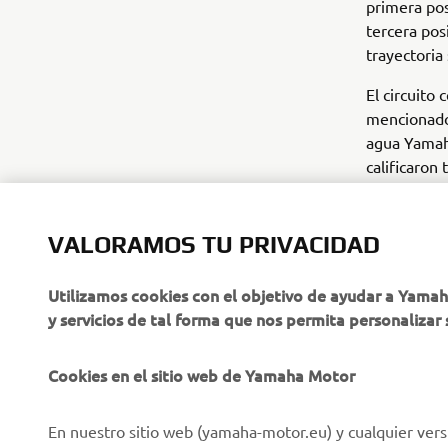
primera pos
tercera pos
trayectoria
El circuito
mencionado
agua Yamaha
calificaron
VALORAMOS TU PRIVACIDAD
Utilizamos cookies con el objetivo de ayudar a Yama
y servicios de tal forma que nos permita personalizar 
CORPORATIVO
PROFESIONALES
Cookies en el sitio web de Yamaha Motor
Sobre nosotros
NEO's Delivery
En nuestro sitio web (yamaha-motor.eu) y cualquier vers
Últimas Noticias
Sistemas eBike