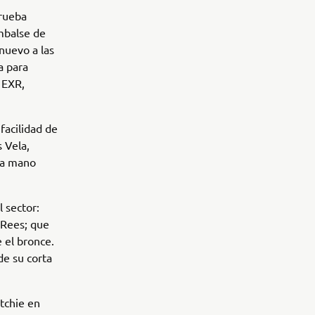
prueba
mbalse de
 nuevo a las
a para
: EXR,
acilidad de
 Vela,
 a mano
 sector:
a Rees; que
 el bronce.
de su corta
tchie en