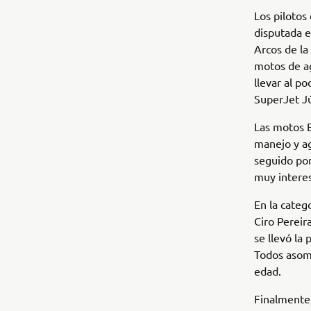
Los pilotos
disputada e
Arcos de la
motos de ag
llevar al p
SuperJet Jú
Las motos 
manejo y ag
seguido por
muy interes
En la categ
Ciro Pereir
se llevó la
Todos asomb
edad.
Finalmente,