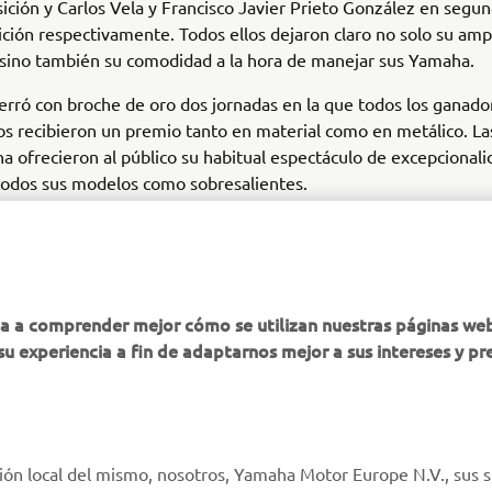
ición y Carlos Vela y Francisco Javier Prieto González en segun
ición respectivamente. Todos ellos dejaron claro no solo su amp
 sino también su comodidad a la hora de manejar sus Yamaha.
 cerró con broche de oro dos jornadas en la que todos los ganado
s recibieron un premio tanto en material como en metálico. L
 ofrecieron al público su habitual espectáculo de excepcionali
 todos sus modelos como sobresalientes.
ha a comprender mejor cómo se utilizan nuestras páginas we
su experiencia a fin de adaptarnos mejor a sus intereses y pr
MÁS YAMAHA
AYUDA
MyYamaha
Atención al Cliente
ión local del mismo, nosotros, Yamaha Motor Europe N.V., sus s
Yamaha Music
Soporte de la tienda