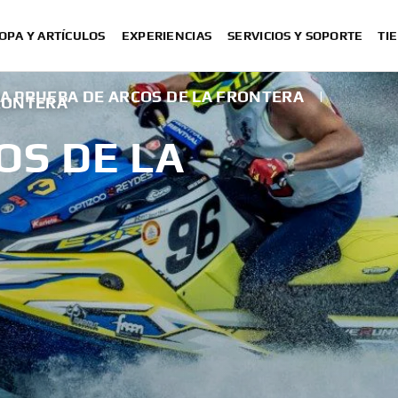
OPA Y ARTÍCULOS
EXPERIENCIAS
SERVICIOS Y SOPORTE
TI
LA PRUEBA DE ARCOS DE LA FRONTERA
|
FRONTERA
OS DE LA