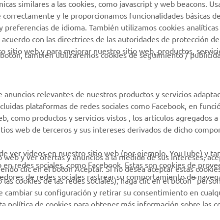
técnicas similares a las cookies, como javascript y web beacons. 
virtual
e correctamente y le proporcionamos funcionalidades básicas de
Yamaha Racing
y preferencias de idioma. También utilizamos cookies analíticas
Catálogo de piezas
Yamaha Motor Global
 acuerdo con las directrices de las autoridades de protección de
Localizador de
 sitio web y para mejorar nuestro sitio web, productos, servici
Aplicaciones móviles
botón, también utilizaremos cookies de seguimiento / publicid
Concesionarios
Condiciones de uso
Gestión de Baterías
e anuncios relevantes de nuestros productos y servicios adapta
Usadas
incluidas plataformas de redes sociales como Facebook, en funci
 como productos y servicios vistos , los artículos agregados a 
sitios web de terceros y sus intereses derivados de dicho comp
 de ver videos en nuestro sitio web (por ejemplo, YouTube) y t
io web y ver ofertas y anuncios a la medida de sus intereses, ace
b en redes sociales, como Facebook. Estas son cookies de prov
iendo clic en el botón Aceptar. Si no desea aceptar estas cookie
eedores de redes sociales rastrear su comportamiento de navega
las cookies de las redes sociales), haga clic en el botón "person
 cambiar su configuración y retirar su consentimiento en cualq
sta política de cookies para obtener más información sobre las 