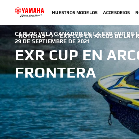
NUESTROS MODELOS
ACCESORIOS
R
CARLOS VELA GANADOR EN LA EXR CUP DE 
NOTICIAS
EXR CUP EN ARCOS DE LA 
29 DE SEPTIEMBRE DE 2021
EXR CUP EN ARC
FRONTERA