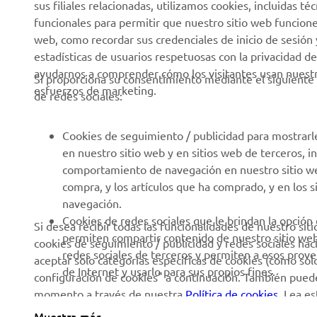
sus filiales relacionadas, utilizamos cookies, incluidas 
Blog
funcionales para permitir que nuestro sitio web funcion
Cuerpos de Seguridad
web, como recordar sus credenciales de inicio de sesión 
Eventos
Golf / Buggys B2B
estadísticas de usuarios respetuosas con la privacidad de
Notas de Prensa
ayudarnos a comprender cómo los visitantes usan nuestro
Equipos de Intervención
Si proporciona su consentimiento mediante el siguiente 
esfuerzos de marketing.
Rápida
de redes sociales:
Catálogos
Autoescuelas
Trabajar en Yamaha
Cookies de seguimiento / publicidad para mostrarl
Robotics
Conviértase en
en nuestro sitio web y en sitios web de terceros, 
distribuidor
Asociaciones
comportamiento de navegación en nuestro sitio web,
compra, y los artículos que ha comprado, y en los 
Política de derechos
Portal de Información
navegación.
humanos
técnica para reparadores
Cookies de redes sociales que le brindan la opción
Si desea recibir todas las funcionalidades de nuestro sit
independientes
Política Básica de
permiten compartir contenido de nuestro sitio we
cookies de seguimiento / publicidad y redes sociales hac
Sostenibilidad
Ficha de datos de
redes sociales de terceros y permiten a esos prov
aceptar solo categorías específicas de cookies (como solo 
seguridad de Yamalube
de Internet y usarlo para sus propios fines.
Canal de denuncias
configuración de cookies" a continuación. También puede
momento a través de nuestra
Política de cookies
. Lea e
Informe Público País por
utilizamos y cómo las utilizamos.
Muestra más
País