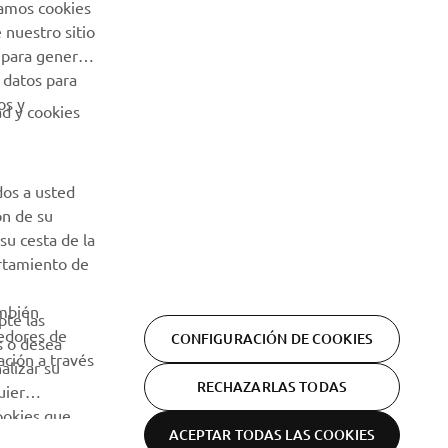
Usamos cookies
SUSCRÍBETE
 nuestro sitio
 para generar
 datos para
Lea nuestra Política de Privacidad para saber cómo procesamos
os y
sus datos personales:
Política de Privacidad
ad y cookies
dos a usted
ón de su
su cesta de la
ortamiento de
ambién
pte las
eedores de
CONFIGURACIÓN DE COOKIES
s o desea
ción a través
alizar su
RECHAZARLAS TODAS
uier
cookies que
ACEPTAR TODAS LAS COOKIES