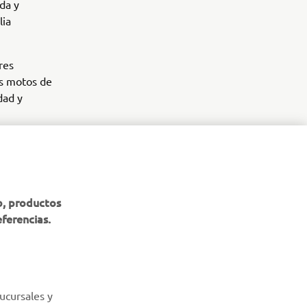
da y
lia
res
as motos de
dad y
b, productos
eferencias.
BOLETÍN DE NOTICIAS
Sé el primero en enterarte de las últimas ofertas, eventos
especiales, novedades
ucursales y