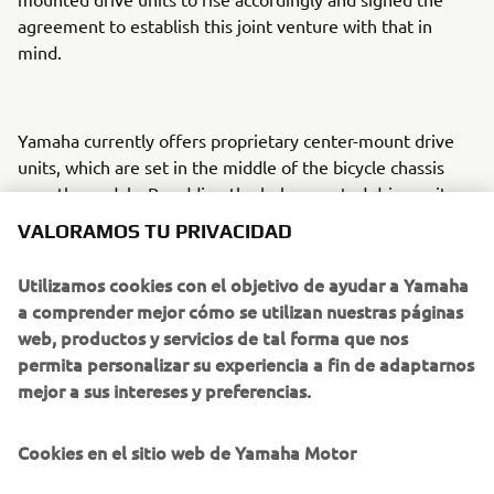
agreement to establish this joint venture with that in
mind.
Yamaha currently offers proprietary center-mount drive
units, which are set in the middle of the bicycle chassis
near the pedals. By adding the hub-mounted drive units
manufactured through this joint venture to its portfolio,
VALORAMOS TU PRIVACIDAD
Yamaha looks to raise the overall strength and capabilities
of its eBike business and thereby secure future business
Utilizamos cookies con el objetivo de ayudar a Yamaha
growth.
a comprender mejor cómo se utilizan nuestras páginas
web, productos y servicios de tal forma que nos
permita personalizar su experiencia a fin de adaptarnos
NEW COMPANY SUMMARY
mejor a sus intereses y preferencias.
Company name: Currently undecided
Cookies en el sitio web de Yamaha Motor
Location: Ludhiana, Punjab, India