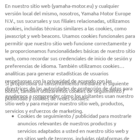
En nuestro sitio web (yamaha-motor.eu) y cualquier
Established (planned): End of November 2021
versión local del mismo, nosotros, Yamaha Motor Europe
N.V., sus sucursales y sus filiales relacionadas, utilizamos
Capital(at the time of establishment): 220,000,000 Indian
cookies, incluidas técnicas similares a las cookies, como
rupees (approx. 328 million yen)
javascript y web beacons. Usamos cookies funcionales para
Business: Manufacture of hub-mounted drive units for
permitir que nuestro sitio web funcione correctamente y
electrically power-assisted bicycles
le proporcionamos funcionalidades básicas de nuestro sitio
web, como recordar sus credenciales de inicio de sesión y
preferencias de idioma. También utilizamos cookies
analíticas para generar estadísticas de usuarios
respetuosas con la privacidad de acuerdo con las
Si proporciona su consentimiento mediante el siguiente
directrices de las autoridades de protección de datos para
botón, también utilizaremos cookies de seguimiento /
CORPORATIVO
ayudarnos a comprender cómo los visitantes usan nuestro
publicidad y cookies de redes sociales:
sitio web y para mejorar nuestro sitio web, productos,
servicios y esfuerzos de marketing.
PROFESIONALES
Cookies de seguimiento / publicidad para mostrarle
anuncios relevantes de nuestros productos y
MÁS YAMAHA
servicios adaptados a usted en nuestro sitio web y
en sitios web de terceros, incluidas plataformas de