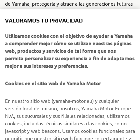
de Yamaha, protegerla y atraer a las generaciones futuras
para que la disfruten en persona. Queremos que esas
motocicletas salgan de las colecciones estáticas para que
VALORAMOS TU PRIVACIDAD
podamos volver a sentir el rugido de sus motores y
admirarlas una vez más. Por eso, unos de los objetivos
Utilizamos cookies con el objetivo de ayudar a Yamaha
principales del club YHRC es prestar apoyo a los
a comprender mejor cómo se utilizan nuestras páginas
coleccionistas para que restauren y mantengan sus motos
web, productos y servicios de tal forma que nos
históricas. Otra de las misiones del club se vuelca en el
permita personalizar su experiencia a fin de adaptarnos
lado humano del legado de competición de Yamaha.
mejor a sus intereses y preferencias.
Queremos que se conozcan las historias de los pilotos que
condujeron estas motos icónicas y las de las personas que
Cookies en el sitio web de Yamaha Motor
trabajaron en su fabricación y mantenimiento.
Pretendemos llegar a un público muy amplio, cuantas más
En nuestro sitio web (yamaha-motor.eu) y cualquier
personas conozcan nuestro legado de competición, mejor.
versión local del mismo, nosotros, Yamaha Motor Europe
Con ese objetivo, el club YRHC participará en los eventos
N.V., sus sucursales y sus filiales relacionadas, utilizamos
que se celebren cada año donde se exhibirán estas
cookies, incluidas técnicas similares a las cookies, como
motocicletas históricas y se reunirán a pilotos, actuales y
javascript y web beacons. Usamos cookies funcionales para
del pasado, para mantener vivo nuestro legado."
permitir que nuestro sitio web funcione correctamente y