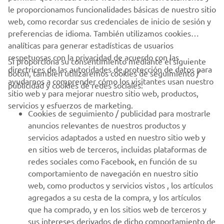
le proporcionamos funcionalidades básicas de nuestro sitio
web, como recordar sus credenciales de inicio de sesión y
preferencias de idioma. También utilizamos cookies
analíticas para generar estadísticas de usuarios
respetuosas con la privacidad de acuerdo con las
Si proporciona su consentimiento mediante el siguiente
directrices de las autoridades de protección de datos para
botón, también utilizaremos cookies de seguimiento /
CORPORATIVO
ayudarnos a comprender cómo los visitantes usan nuestro
publicidad y cookies de redes sociales:
sitio web y para mejorar nuestro sitio web, productos,
servicios y esfuerzos de marketing.
PROFESIONALES
Cookies de seguimiento / publicidad para mostrarle
anuncios relevantes de nuestros productos y
MÁS YAMAHA
servicios adaptados a usted en nuestro sitio web y
en sitios web de terceros, incluidas plataformas de
redes sociales como Facebook, en función de su
AYUDA
comportamiento de navegación en nuestro sitio
web, como productos y servicios vistos , los artículos
agregados a su cesta de la compra, y los artículos
BOLETÍN DE NOTICIAS
que ha comprado, y en los sitios web de terceros y
Sé el primero en enterarte de las últimas ofertas, eventos
sus intereses derivados de dicho comportamiento de