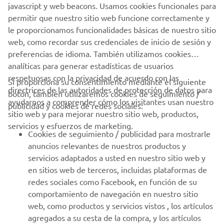
javascript y web beacons. Usamos cookies funcionales para
permitir que nuestro sitio web funcione correctamente y
le proporcionamos funcionalidades básicas de nuestro sitio
web, como recordar sus credenciales de inicio de sesión y
1
/
1
preferencias de idioma. También utilizamos cookies
analíticas para generar estadísticas de usuarios
respetuosas con la privacidad de acuerdo con las
Si proporciona su consentimiento mediante el siguiente
directrices de las autoridades de protección de datos para
botón, también utilizaremos cookies de seguimiento /
CORPORATIVO
ayudarnos a comprender cómo los visitantes usan nuestro
publicidad y cookies de redes sociales:
sitio web y para mejorar nuestro sitio web, productos,
servicios y esfuerzos de marketing.
PROFESIONALES
Cookies de seguimiento / publicidad para mostrarle
anuncios relevantes de nuestros productos y
MÁS YAMAHA
servicios adaptados a usted en nuestro sitio web y
en sitios web de terceros, incluidas plataformas de
redes sociales como Facebook, en función de su
AYUDA
comportamiento de navegación en nuestro sitio
web, como productos y servicios vistos , los artículos
agregados a su cesta de la compra, y los artículos
BOLETÍN DE NOTICIAS