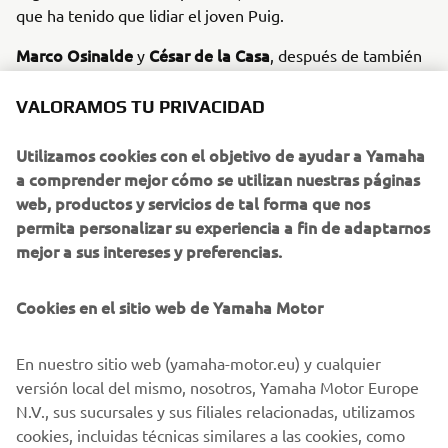
que ha tenido que lidiar el joven Puig.
Marco Osinalde
César de la Casa
y
, después de también
realizar dos buenas carreras en la jornada del domingo,
son los que han acompañado al catalán de Ausió en el
VALORAMOS TU PRIVACIDAD
podio de la localidad zaragozana.
Utilizamos cookies con el objetivo de ayudar a Yamaha
En quince días, la YZCup 125 bLU cRU Cup continuará en
a comprender mejor cómo se utilizan nuestras páginas
Talavera de la Reina, Toledo, en el marco de la cuarta
web, productos y servicios de tal forma que nos
ronda del Nacional Elite.
permita personalizar su experiencia a fin de adaptarnos
mejor a sus intereses y preferencias.
Álvaro Lozano
:
“Víctor Puig sigue sin dar su brazo a
torcer en la competición de Yamaha y es un serio
aspirante ya para entrar en la Superfinal. No ha tenido
Cookies en el sitio web de Yamaha Motor
suerte por las caídas, pero cuenta con el ritmo para estar
en el tren de cabeza. Por su parte, tanto Osinalde, como
En nuestro sitio web (yamaha-motor.eu) y cualquier
de la Casa y Alfonso Carretero están mejorando poco a
versión local del mismo, nosotros, Yamaha Motor Europe
poco y, de bien seguro, adquirirán una gran experiencia en
N.V., sus sucursales y sus filiales relacionadas, utilizamos
lo que resta de campeonato”.
cookies, incluidas técnicas similares a las cookies, como