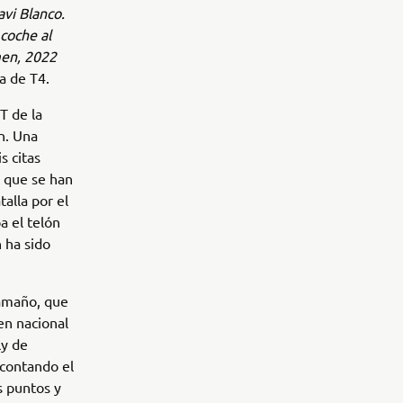
avi Blanco.
coche al
men, 2022
a de T4.
T de la
n. Una
s citas
e que se han
alla por el
a el telón
n ha sido
aamaño, que
en nacional
ly de
scontando el
s puntos y