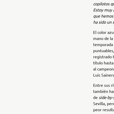
copilotos q
Estoy muy a
que hemos s
ha sido un 
El color az
mano de la
temporada e
puntuables,
registrado 
título hast
al campeona
Luis Sainer
Entre sus r
también han
de
side-by-
Sevilla, pe
peor result