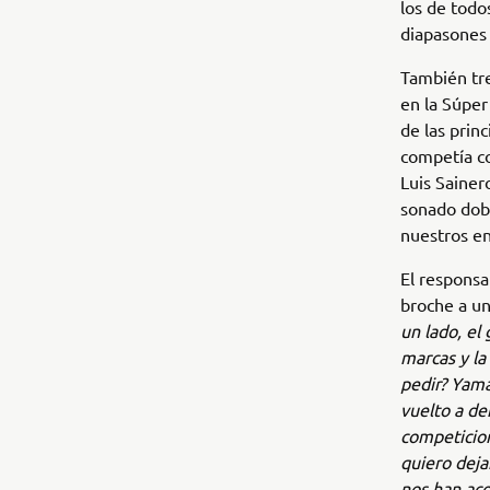
los de todo
diapasones 
También tre
en la Súper
de las prin
competía co
Luis Saine
sonado dobl
nuestros en
El responsa
broche a un
un lado, el 
marcas y la
pedir? Yam
vuelto a de
competicio
quiero deja
nos han aco