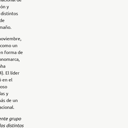
ión y
distintos
 de
amaño.
 noviembre,
o como un
en forma de
monomarca,
aha
. El líder
ó en el
ioso
das y
más de un
acional.
lente grupo
s distintos