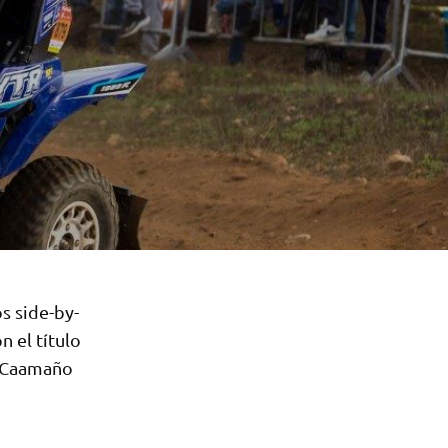
s side-by-
 el título
o Caamaño