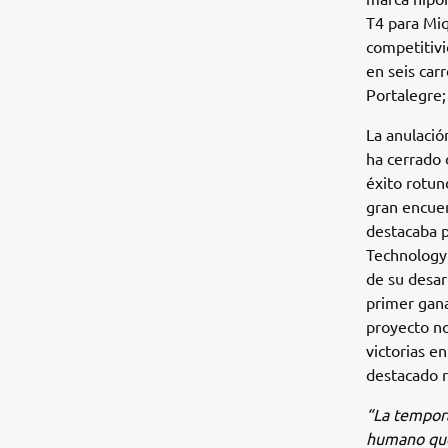
T4 para Miq
competitivi
en seis car
Portalegre
La anulació
ha cerrado 
éxito rotun
gran encuen
destacaba 
Technology 
de su desarr
primer gan
proyecto no
victorias e
destacado r
“La tempora
humano que