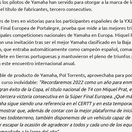
s los pilotos de Yamaha han servido para otorgar a la marca de l
el título de fabricantes, tercero consecutivo.
s de tres en victorias para los participantes españoles de la 
 Final Europea de Portalegre, prueba que mide a las mejores tr
cipales competiciones nacionales de Yamaha en Europa. Miquel 
n una invitación tras ser el mejor Yamaha clasificado en la Baja
ro, que entraba automáticamente como campeón español, coma
ete en tierras portuguesas y mantuvieron el pleno de triunfos 
 este encuentro internacional anual.
ble de producto de Yamaha, Pol Torrents, aprovechaba para pon
 curso inolvidable:
“Recordaremos 2022 como un año para enma
gran éxito de la Copa, el título nacional de T4 con Miquel Prat, e
 tercera victoria consecutiva en la Súper Final Europea. ¿Qué 
aha sigue siendo una referencia en el CERTT y en esta tempor
mostrar que, además de contar con la mejor plataforma de inicia
nes todoterreno, también disponemos de un vehículo capaz de 
r escapar la ocasión de agradecer a todos y cada uno de los equ
mpañado a lo largo del año”.