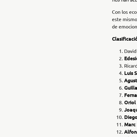
Con los eco
este mismo
de emociona
Clasificac
David
Edesi
Ricar
Luis 
Agust
Guill
Ferna
Oriol
Joaqu
Diego
Marc 
Alfon