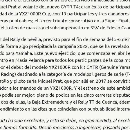
uel Prat al volante del nuevo GYTR T4; gran éxito de participac
dad de la YXZ1000R Cup, con 13 participantes y tres ganadores 
reras puntuables; el tercer triunfo consecutivo en la Súper Final
; el trofeo de marcas y el subcampeonato en SSV de Edesio Ca
n del Rally de Sevilla, previsto para el fin de semana del 5-6 de
de forma algo precipitada la campaña 2022, que se ha revelad
do para Yamaha. Este nuevo ejercicio, que comenzaba en abril 
tro en Masía Pelarda para todos los participantes de la copa 
por el debut del modelo YXZ1000R con kit GYTR (Genuine Yam
Racing) destinado a la categoría de modelos ligeros de serie (T4)
ollo y piloto sería Miquel Prat, que por allá en 2017 se convirti
ador a los mandos de un YXZ1000R. Y el estreno de este ambic
 podía ser mejor: pleno de podios en las cinco carreras disputa
n dos de ellas, la Baja Extremadura y el Rally TT de Cuenca, ade
endimiento en las citas que coincidían con puntuabilidad intern
da ha sido excelente, y esto se debe, en gran medida, al exce
 hemos formado. Desde mecánicos a ingenieros, pasando por lo