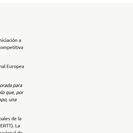
iciación a
competitiva
inal Europea
orada para
lo que, por
mpo, una
ales de la
ERTT). La
 nacional de