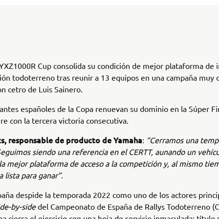
XZ1000R Cup consolida su condición de mejor plataforma de in
ión todoterreno tras reunir a 13 equipos en una campaña muy 
on cetro de Luis Sainero.
pantes españoles de la Copa renuevan su dominio en la Súper F
re con la tercera victoria consecutiva.
ts, responsable de producto de Yamaha
:
“Cerramos una temp
eguimos siendo una referencia en el CERTT, aunando un vehícu
 la mejor plataforma de acceso a la competición y, al mismo tie
 lista para ganar”
.
ña despide la temporada 2022 como uno de los actores princip
ide-by-side
del Campeonato de España de Rallys Todoterreno (C
a cierra el ejercicio con una hoja de servicio inmaculada: título