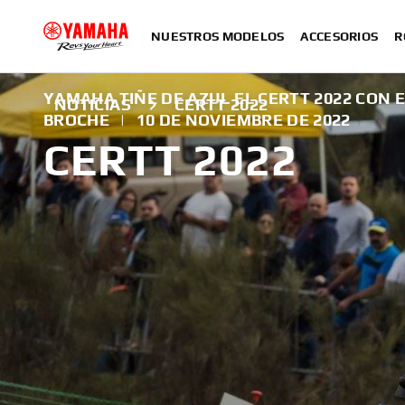
NUESTROS MODELOS
ACCESORIOS
R
YAMAHA TIÑE DE AZUL EL CERTT 2022 CON 
NOTICIAS
CERTT 2022
BROCHE
|
10 DE NOVIEMBRE DE 2022
CERTT 2022