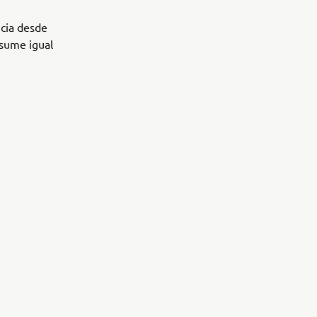
icia desde
esume igual