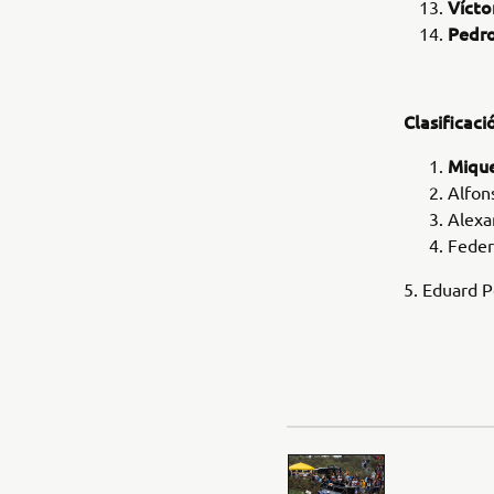
Vícto
Pedro
Clasificaci
Mique
Alfon
Alexa
Feder
5. Eduard P