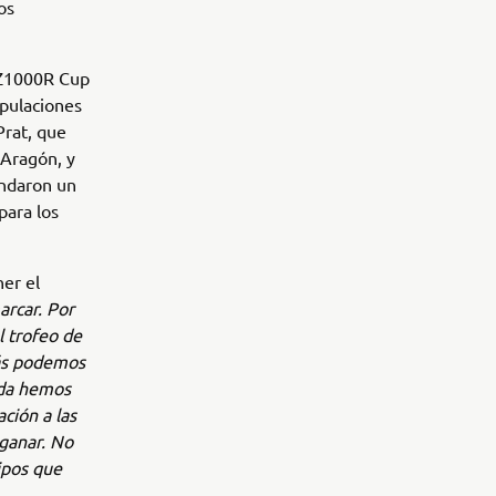
os
YXZ1000R Cup
ipulaciones
Prat, que
 Aragón, y
ndaron un
para los
er el
rcar. Por
l trofeo de
más podemos
ada hemos
ción a las
ganar. No
ipos que