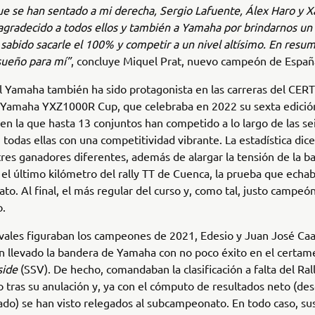
ue se han sentado a mi derecha, Sergio Lafuente, Álex Haro y X
gradecido a todos ellos y también a Yamaha por brindarnos un 
abido sacarle el 100% y competir a un nivel altísimo. En resu
sueño para mí”
, concluye Miquel Prat, nuevo campeón de Españ
ul Yamaha también ha sido protagonista en las carreras del CERT
 Yamaha YXZ1000R Cup, que celebraba en 2022 su sexta edició
n la que hasta 13 conjuntos han competido a lo largo de las sei
 todas ellas con una competitividad vibrante. La estadística dic
tres ganadores diferentes, además de alargar la tensión de la bat
a el último kilómetro del rally TT de Cuenca, la prueba que echab
to. Al final, el más regular del curso y, como tal, justo campeó
o.
ivales figuraban los campeones de 2021, Edesio y Juan José C
 llevado la bandera de Yamaha con no poco éxito en el certam
side
(SSV). De hecho, comandaban la clasificación a falta del Ral
ro tras su anulación y, ya con el cómputo de resultados neto (de
ado) se han visto relegados al subcampeonato. En todo caso, su