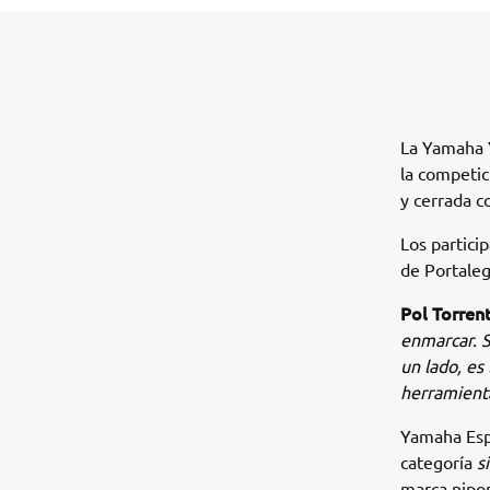
La Yamaha Y
la competic
y cerrada c
Los partici
de Portaleg
Pol Torren
enmarcar. S
un lado, es
herramienta
Yamaha Espa
categoría
s
marca nipon