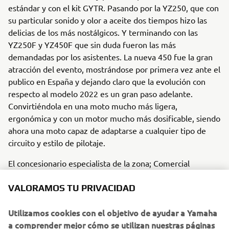
estándar y con el kit GYTR. Pasando por la YZ250, que con
su particular sonido y olor a aceite dos tiempos hizo las
delicias de los más nostálgicos. Y terminando con las
YZ250F y YZ450F que sin duda fueron las más
demandadas por los asistentes. La nueva 450 fue la gran
atracción del evento, mostrándose por primera vez ante el
publico en España y dejando claro que la evolución con
respecto al modelo 2022 es un gran paso adelante.
Convirtiéndola en una moto mucho más ligera,
ergonómica y con un motor mucho más dosificable, siendo
ahora una moto capaz de adaptarse a cualquier tipo de
circuito y estilo de pilotaje.
El concesionario especialista de la zona; Comercial
Bermudez también estuvo presente con la nueva
colección paddock blue 2023 al completo, además de
VALORAMOS TU PRIVACIDAD
asesorar comercialmente a todos aquellos interesados en
renovar su Yamaha. También Dunlop quiso estar en el
Utilizamos cookies con el objetivo de ayudar a Yamaha
evento para mostrar las ultimas novedades de su gama de
a comprender mejor cómo se utilizan nuestras páginas