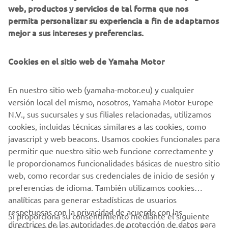
neumáticos especifica para motocross.
web, productos y servicios de tal forma que nos
permita personalizar su experiencia a fin de adaptarnos
Tras 15 intensas tandas cargadas de adrenalina, donde los
mejor a sus intereses y preferencias.
pilotos disfrutaron de un terreno en perfecto estado para
la práctica del motocross, la edición 2022 finalizó con el
Cookies en el sitio web de Yamaha Motor
sorteo de una equipación MX oficial Yamaha entre todos
aquellos pilotos que participaron en las pruebas de la
gama YZ.
En nuestro sitio web (yamaha-motor.eu) y cualquier
versión local del mismo, nosotros, Yamaha Motor Europe
El MX Pro Tour volverá el próximo año para seguir
N.V., sus sucursales y sus filiales relacionadas, utilizamos
reforzando la apuesta de Yamaha por el motocross.
cookies, incluidas técnicas similares a las cookies, como
javascript y web beacons. Usamos cookies funcionales para
permitir que nuestro sitio web funcione correctamente y
le proporcionamos funcionalidades básicas de nuestro sitio
web, como recordar sus credenciales de inicio de sesión y
1
/
1
preferencias de idioma. También utilizamos cookies
analíticas para generar estadísticas de usuarios
respetuosas con la privacidad de acuerdo con las
Si proporciona su consentimiento mediante el siguiente
directrices de las autoridades de protección de datos para