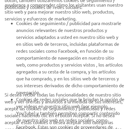
botón, también utilizaremos cookies de seguimiento /
CORPORATIVO
ayudarnos a comprender cómo los visitantes usan nuestro
publicidad y cookies de redes sociales:
sitio web y para mejorar nuestro sitio web, productos,
servicios y esfuerzos de marketing.
PROFESIONALES
Cookies de seguimiento / publicidad para mostrarle
anuncios relevantes de nuestros productos y
MÁS YAMAHA
servicios adaptados a usted en nuestro sitio web y
en sitios web de terceros, incluidas plataformas de
redes sociales como Facebook, en función de su
AYUDA
comportamiento de navegación en nuestro sitio
web, como productos y servicios vistos , los artículos
agregados a su cesta de la compra, y los artículos
BOLETÍN DE NOTICIAS
que ha comprado, y en los sitios web de terceros y
Sé el primero en enterarte de las últimas ofertas, eventos
sus intereses derivados de dicho comportamiento de
especiales, novedades
navegación.
Si desea recibir todas las funcionalidades de nuestro sitio
Cookies de redes sociales que le brindan la opción de
web y ver ofertas y anuncios a la medida de sus intereses,
ver videos en nuestro sitio web (por ejemplo,
acepte las cookies de seguimiento / publicidad y redes
YouTube) y también permiten compartir contenido
sociales haciendo clic en el botón Aceptar. Si no desea
SUSCRÍBETE
de nuestro sitio web en redes sociales, como
aceptar estas cookies o desea aceptar solo categorías
Facebook. Estas son cookies de proveedores de