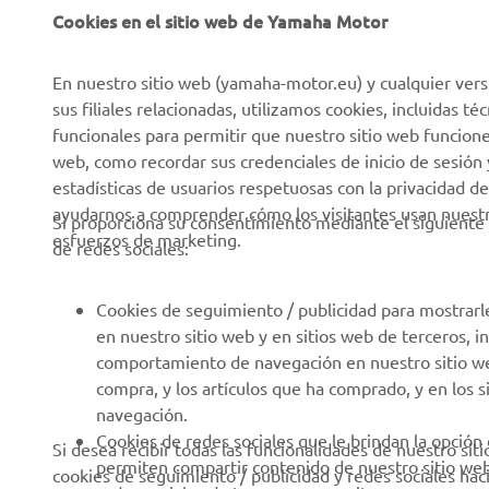
Cookies en el sitio web de Yamaha Motor
Sobre nosotros
NEO's Delivery
En nuestro sitio web (yamaha-motor.eu) y cualquier vers
Últimas Noticias
Sistemas eBike
sus filiales relacionadas, utilizamos cookies, incluidas 
funcionales para permitir que nuestro sitio web funcion
Blog
Cuerpos de Seguridad
web, como recordar sus credenciales de inicio de sesión 
Eventos
Golf / Buggys B2B
estadísticas de usuarios respetuosas con la privacidad de
ayudarnos a comprender cómo los visitantes usan nuestro
Notas de Prensa
Equipos de Intervención
Si proporciona su consentimiento mediante el siguiente 
esfuerzos de marketing.
Rápida
de redes sociales:
Catálogos
Autoescuelas
Trabajar en Yamaha
Cookies de seguimiento / publicidad para mostrarl
Robotics
Conviértase en
en nuestro sitio web y en sitios web de terceros, 
distribuidor
Asociaciones
comportamiento de navegación en nuestro sitio web,
compra, y los artículos que ha comprado, y en los 
Política de derechos
Portal de Información
navegación.
humanos
técnica para reparadores
Cookies de redes sociales que le brindan la opción
Si desea recibir todas las funcionalidades de nuestro sit
independientes
Política Básica de
permiten compartir contenido de nuestro sitio we
cookies de seguimiento / publicidad y redes sociales hac
Sostenibilidad
Ficha de datos de