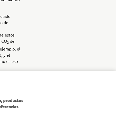
mulado
vo de
re estos
e CO
de
2
ejemplo, el
, y el
omo es este
b, productos
eferencias.
BOLETÍN DE NOTICIAS