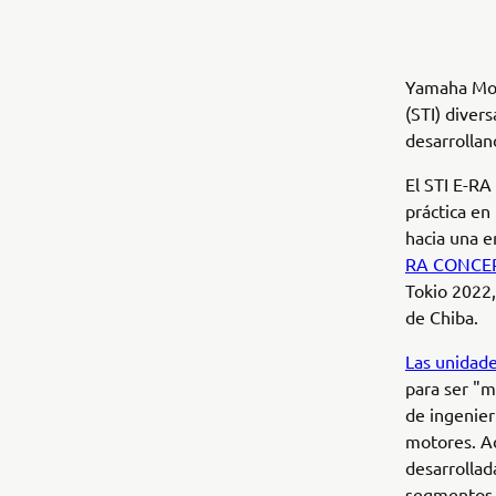
Yamaha Moto
(STI) diver
desarrollan
El STI E-RA
práctica en
hacia una e
RA CONCE
Tokio 2022,
de Chiba.
Las unidade
para ser "m
de ingenier
motores. Ad
desarrollad
segmentos d