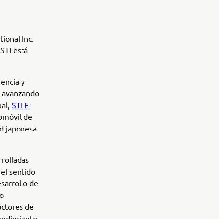
ional Inc.
STI está
iencia y
tá avanzando
al,
STI E-
omóvil de
ad japonesa
rrolladas
 el sentido
sarrollo de
do
uctores de
rendimiento