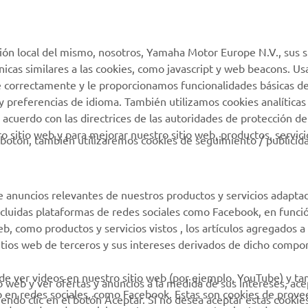
MyYamaha
Atención al Cliente
ión local del mismo, nosotros, Yamaha Motor Europe N.V., sus s
Yamaha Music
Soporte de la tienda
técnicas similares a las cookies, como javascript y web beacons. 
virtual
e correctamente y le proporcionamos funcionalidades básicas de
Yamaha Racing
y preferencias de idioma. También utilizamos cookies analíticas
Catálogo de piezas
Yamaha Motor Global
 acuerdo con las directrices de las autoridades de protección de
Localizador de
 sitio web y para mejorar nuestro sitio web, productos, servici
Aplicaciones móviles
botón, también utilizaremos cookies de seguimiento / publicid
Concesionarios
Condiciones de uso
Gestión de Baterías
e anuncios relevantes de nuestros productos y servicios adapta
Usadas
incluidas plataformas de redes sociales como Facebook, en funci
 como productos y servicios vistos , los artículos agregados a 
sitios web de terceros y sus intereses derivados de dicho comp
 de ver videos en nuestro sitio web (por ejemplo, YouTube) y t
io web y ver ofertas y anuncios a la medida de sus intereses, ace
b en redes sociales, como Facebook. Estas son cookies de prov
iendo clic en el botón Aceptar. Si no desea aceptar estas cookie