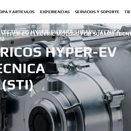
OPA Y ARTÍCULOS
EXPERIENCIAS
SERVICIOS Y SOPORTE
TI
ÉCTRICOS HYPER-EV PARA SUBARU TECNICA
HYPER-EV ELECTRIC MOTORS FOR SUBARU TECN
22
RICOS HYPER-EV
ECNICA
(STI)