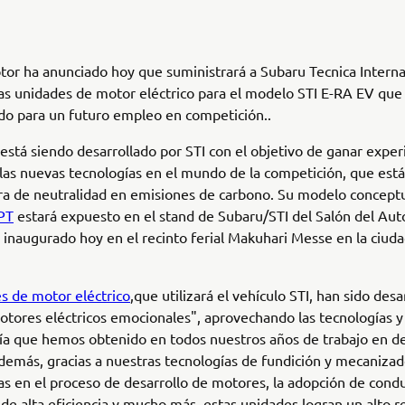
r ha anunciado hoy que suministrará a Subaru Tecnica Internat
sas unidades de motor eléctrico para el modelo STI E-RA EV que 
do para un futuro empleo en competición..
 está siendo desarrollado por STI con el objetivo de ganar exper
 las nuevas tecnologías en el mundo de la competición, que es
ra de neutralidad en emisiones de carbono. Su modelo conceptu
PT
estará expuesto en el stand de Subaru/STI del Salón del Aut
 inaugurado hoy en el recinto ferial Makuhari Messe en la ciud
s de motor eléctrico
,que utilizará el vehículo STI, han sido desa
otores eléctricos emocionales", aprovechando las tecnologías y
ía que hemos obtenido en todos nuestros años de trabajo en de
emás, gracias a nuestras tecnologías de fundición y mecaniza
as en el proceso de desarrollo de motores, la adopción de cond
e alta eficiencia y mucho más, estas unidades logran un alto 