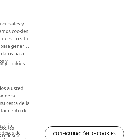
Sé el primero en enterarte de las últimas ofertas, eventos
especiales, novedades
ucursales y
Usamos cookies
SUSCRÍBETE
 nuestro sitio
 para generar
 datos para
Lea nuestra Política de Privacidad para saber cómo procesamos
os y
sus datos personales:
Política de Privacidad
ad y cookies
dos a usted
ón de su
su cesta de la
ortamiento de
ambién
pte las
eedores de
CONFIGURACIÓN DE COOKIES
s o desea