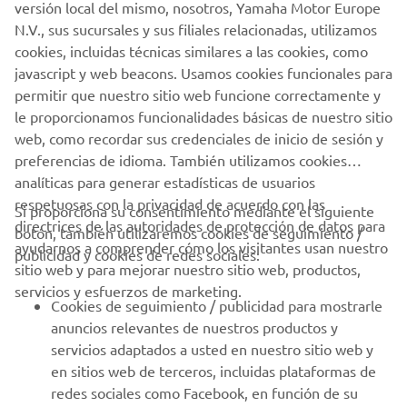
versión local del mismo, nosotros, Yamaha Motor Europe
y que se consolida como el ATV utilitario de tamaño medio
N.V., sus sucursales y sus filiales relacionadas, utilizamos
de referencia en nuestro país.
cookies, incluidas técnicas similares a las cookies, como
javascript y web beacons. Usamos cookies funcionales para
permitir que nuestro sitio web funcione correctamente y
le proporcionamos funcionalidades básicas de nuestro sitio
web, como recordar sus credenciales de inicio de sesión y
1
/
1
preferencias de idioma. También utilizamos cookies
analíticas para generar estadísticas de usuarios
respetuosas con la privacidad de acuerdo con las
Si proporciona su consentimiento mediante el siguiente
directrices de las autoridades de protección de datos para
botón, también utilizaremos cookies de seguimiento /
CORPORATIVO
ayudarnos a comprender cómo los visitantes usan nuestro
publicidad y cookies de redes sociales:
sitio web y para mejorar nuestro sitio web, productos,
servicios y esfuerzos de marketing.
PROFESIONALES
Cookies de seguimiento / publicidad para mostrarle
anuncios relevantes de nuestros productos y
MÁS YAMAHA
servicios adaptados a usted en nuestro sitio web y
en sitios web de terceros, incluidas plataformas de
redes sociales como Facebook, en función de su
AYUDA