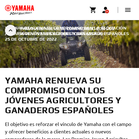
YAMAHA RENUEVA SU COMPROMISO CON LA ASOCIACIÓN
YAMAHA RENUEVA SU COMPROMISO CON LOS
AGRARIA DE JÓVENES AGRICULTORES (ASAJA)
JÓVENES AGRICULTORES Y GANADEROS ESPAÑOLES
|
25 DE OCTUBRE DE 2022
YAMAHA RENUEVA SU
COMPROMISO CON LOS
JÓVENES AGRICULTORES Y
GANADEROS ESPAÑOLES
El objetivo es reforzar el vínculo de Yamaha con el campo
y ofrecer beneficios a clientes actuales o nuevos
compradores de la marca. Los Premios Joven Agricultor