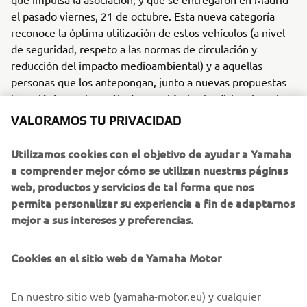
el pasado viernes, 21 de octubre. Esta nueva categoría
reconoce la óptima utilización de estos vehículos (a nivel
de seguridad, respeto a las normas de circulación y
reducción del impacto medioambiental) y a aquellas
personas que los antepongan, junto a nuevas propuestas
tecnológicas, a los métodos y vehículos tradicionales a la
hora de trabajar en el campo, o bien a quienes lideren su
VALORAMOS TU PRIVACIDAD
introducción en sus respectivas áreas geográficas. El
jurado pondera también la inversión económica realizada,
Utilizamos cookies con el objetivo de ayudar a Yamaha
asumiendo que los ATV son la solución de movilidad
a comprender mejor cómo se utilizan nuestras páginas
agrícola con un coste más comedido que existe, así como
web, productos y servicios de tal forma que nos
el beneficio medioambiental que se deriva de su
permita personalizar su experiencia a fin de adaptarnos
utilización.
mejor a sus intereses y preferencias.
El primer ganador de este galardón es Víctor Manuel
Sánchez Mata, que cuenta con una explotación agrícola de
Cookies en el sitio web de Yamaha Motor
viñedo en espaldera y olivar en superintensivo. Este
agricultor de Mérida, Badajoz, recibió como premio un
En nuestro sitio web (yamaha-motor.eu) y cualquier
Yamaha Kodiak 450, modelo valorado en más de 10.000 €