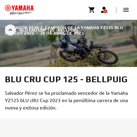
SALVADOR PÉREZ, CAMPEÓN DE LA YAMAHA YZ125 BLU
BLU CRU CUP 125 - BELLPUIG
CRU CUP 2023
|
26 DE ABRIL DE 2023
BLU CRU CUP 125 - BELLPUIG
Salvador Pérez se ha proclamado vencedor de la Yamaha
YZ125 bLU cRU Cup 2023 en la penúltima carrera de una
nueva y exitosa edición.