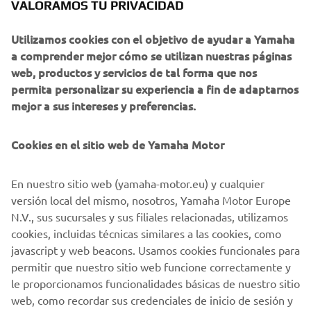
entre Zamorano y Polvillo.
VALORAMOS TU PRIVACIDAD
Muy buena puesta en escena también la de los otros
Utilizamos cookies con el objetivo de ayudar a Yamaha
participantes en el programa de base de Yamaha. Jordi
a comprender mejor cómo se utilizan nuestras páginas
Soler e Izan Pascual siguen dando pasos de gigante en el
web, productos y servicios de tal forma que nos
mundo de la competición pese a su corta edad.
permita personalizar su experiencia a fin de adaptarnos
mejor a sus intereses y preferencias.
La carrera final de esta edición 2023 de la Yamaha YZ125
bLU cRU Cup se disputará en tan solo tres semanas en el
circuito de Alhama de Murcia, lugar en el que
Cookies en el sitio web de Yamaha Motor
conoceremos también a los mejores pilotos del
Campeonato de España de 125cc, una categoría en la que
En nuestro sitio web (yamaha-motor.eu) y cualquier
los pilotos cada vez cuentan con una mayor técnica y
versión local del mismo, nosotros, Yamaha Motor Europe
calidad en su manejo de este siempre espectacular
N.V., sus sucursales y sus filiales relacionadas, utilizamos
deporte.
cookies, incluidas técnicas similares a las cookies, como
javascript y web beacons. Usamos cookies funcionales para
permitir que nuestro sitio web funcione correctamente y
le proporcionamos funcionalidades básicas de nuestro sitio
web, como recordar sus credenciales de inicio de sesión y
1
/
1