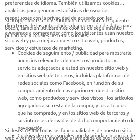
preferencias de idioma. También utilizamos cookies
analíticas para generar estadísticas de usuarios
respetuosas con la privacidad de acuerdo con las
Si proporciona su consentimiento mediante el siguiente
directrices de las autoridades de protección de datos para
botón, también utilizaremos cookies de seguimiento /
CORPORATIVO
ayudarnos a comprender cómo los visitantes usan nuestro
publicidad y cookies de redes sociales:
sitio web y para mejorar nuestro sitio web, productos,
servicios y esfuerzos de marketing.
PROFESIONALES
Cookies de seguimiento / publicidad para mostrarle
anuncios relevantes de nuestros productos y
MÁS YAMAHA
servicios adaptados a usted en nuestro sitio web y
en sitios web de terceros, incluidas plataformas de
redes sociales como Facebook, en función de su
AYUDA
comportamiento de navegación en nuestro sitio
web, como productos y servicios vistos , los artículos
agregados a su cesta de la compra, y los artículos
BOLETÍN DE NOTICIAS
que ha comprado, y en los sitios web de terceros y
Sé el primero en enterarte de las últimas ofertas, eventos
sus intereses derivados de dicho comportamiento de
especiales, novedades
navegación.
Si desea recibir todas las funcionalidades de nuestro sitio
Cookies de redes sociales que le brindan la opción de
web y ver ofertas y anuncios a la medida de sus intereses,