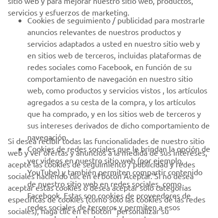
sitio web y para mejorar nuestro sitio web, productos,
servicios y esfuerzos de marketing.
PROFESIONALES
Cookies de seguimiento / publicidad para mostrarle
anuncios relevantes de nuestros productos y
MÁS YAMAHA
servicios adaptados a usted en nuestro sitio web y
en sitios web de terceros, incluidas plataformas de
redes sociales como Facebook, en función de su
AYUDA
comportamiento de navegación en nuestro sitio
web, como productos y servicios vistos , los artículos
agregados a su cesta de la compra, y los artículos
BOLETÍN DE NOTICIAS
que ha comprado, y en los sitios web de terceros y
Sé el primero en enterarte de las últimas ofertas, eventos
sus intereses derivados de dicho comportamiento de
especiales, novedades
navegación.
Si desea recibir todas las funcionalidades de nuestro sitio
Cookies de redes sociales que le brindan la opción de
web y ver ofertas y anuncios a la medida de sus intereses,
ver videos en nuestro sitio web (por ejemplo,
acepte las cookies de seguimiento / publicidad y redes
YouTube) y también permiten compartir contenido
sociales haciendo clic en el botón Aceptar. Si no desea
SUSCRÍBETE
de nuestro sitio web en redes sociales, como
aceptar estas cookies o desea aceptar solo categorías
Facebook. Estas son cookies de proveedores de
específicas de cookies (como solo las cookies de las redes
redes sociales de terceros y permiten a esos
Lea nuestra Política de Privacidad para saber cómo procesamos
sociales), haga clic en el botón "personalizar su