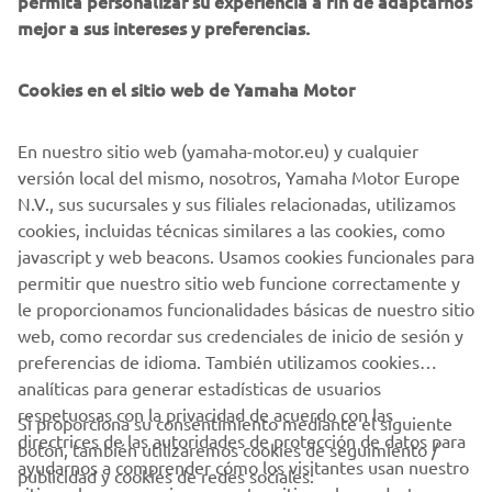
permita personalizar su experiencia a fin de adaptarnos
mejor a sus intereses y preferencias.
Cookies en el sitio web de Yamaha Motor
En nuestro sitio web (yamaha-motor.eu) y cualquier
versión local del mismo, nosotros, Yamaha Motor Europe
N.V., sus sucursales y sus filiales relacionadas, utilizamos
cookies, incluidas técnicas similares a las cookies, como
javascript y web beacons. Usamos cookies funcionales para
permitir que nuestro sitio web funcione correctamente y
le proporcionamos funcionalidades básicas de nuestro sitio
web, como recordar sus credenciales de inicio de sesión y
preferencias de idioma. También utilizamos cookies
analíticas para generar estadísticas de usuarios
respetuosas con la privacidad de acuerdo con las
Si proporciona su consentimiento mediante el siguiente
directrices de las autoridades de protección de datos para
botón, también utilizaremos cookies de seguimiento /
CORPORATIVO
ayudarnos a comprender cómo los visitantes usan nuestro
publicidad y cookies de redes sociales: