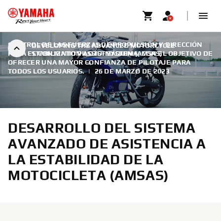
CONTROL DE LAS FUERZAS DE PROPULSIÓN Y DIRECCIÓN
DEVELOPING THE ADVANCED MOTORCYCLE
PARA EL CONJUNTO PILOTO-MÁQUINA, CON EL OBJETIVO DE
STABILIZATION ASSIST SYSTEM (AMSAS)
OFRECER UNA MAYOR CONFIANZA DE PILOTAJE PARA
TODOS LOS USUARIOS.
|
26 DE MARZO DE 2023
DESARROLLO DEL SISTEMA
AVANZADO DE ASISTENCIA A
LA ESTABILIDAD DE LA
MOTOCICLETA (AMSAS)