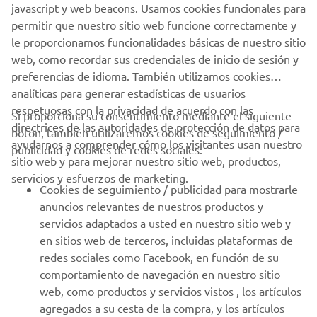
javascript y web beacons. Usamos cookies funcionales para
permitir que nuestro sitio web funcione correctamente y
le proporcionamos funcionalidades básicas de nuestro sitio
web, como recordar sus credenciales de inicio de sesión y
preferencias de idioma. También utilizamos cookies
analíticas para generar estadísticas de usuarios
respetuosas con la privacidad de acuerdo con las
Si proporciona su consentimiento mediante el siguiente
directrices de las autoridades de protección de datos para
botón, también utilizaremos cookies de seguimiento /
CORPORATIVO
ayudarnos a comprender cómo los visitantes usan nuestro
publicidad y cookies de redes sociales:
sitio web y para mejorar nuestro sitio web, productos,
servicios y esfuerzos de marketing.
PROFESIONALES
Cookies de seguimiento / publicidad para mostrarle
anuncios relevantes de nuestros productos y
MÁS YAMAHA
servicios adaptados a usted en nuestro sitio web y
en sitios web de terceros, incluidas plataformas de
redes sociales como Facebook, en función de su
AYUDA
comportamiento de navegación en nuestro sitio
web, como productos y servicios vistos , los artículos
agregados a su cesta de la compra, y los artículos
BOLETÍN DE NOTICIAS