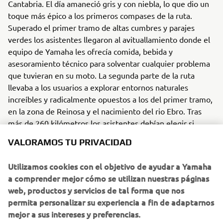
Cantabria. El día amaneció gris y con niebla, lo que dio un
toque más épico a los primeros compases de la ruta.
Superado el primer tramo de altas cumbres y parajes
verdes los asistentes llegaron al avituallamiento donde el
equipo de Yamaha les ofrecía comida, bebida y
asesoramiento técnico para solventar cualquier problema
que tuvieran en su moto. La segunda parte de la ruta
llevaba a los usuarios a explorar entornos naturales
increíbles y radicalmente opuestos a los del primer tramo,
en la zona de Reinosa y el nacimiento del rio Ebro. Tras
más de 260 kilómetros los asistentes debían elegir si
afrontar el último tramo o dirigirse ya hacia el campo base.
VALORAMOS TU PRIVACIDAD
Aquellos que afrontaron el reto completo, se encontraron
con el tramo más técnico del recorrido. Un single track que
Utilizamos cookies con el objetivo de ayudar a Yamaha
bordeaba el embalse de Aguilar con subidas y bajadas
a comprender mejor cómo se utilizan nuestras páginas
técnicas, zonas de arena blanda y un entorno totalmente
web, productos y servicios de tal forma que nos
virgen hasta cruzar la meta de esta edición.
permita personalizar su experiencia a fin de adaptarnos
mejor a sus intereses y preferencias.
Terminado el reto del día llegaba el momento de relajarse,