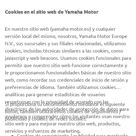
recibir la medalla como reconocimiento de la organización
y compartir con los demás asistentes la aventura vivida.
Cookies en el sitio web de Yamaha Motor
Para finalizar el evento Pol Tarrés realizó un espectáculo
demostrando una vez más que con él a los mandos, nada
En nuestro sitio web (yamaha-motor.eu) y cualquier
es imposible con una Ténéré 700. La cena final y la
versión local del mismo, nosotros, Yamaha Motor Europe
posterior entrega de premios sirvieron como punto y final
N.V., sus sucursales y sus filiales relacionadas, utilizamos
de esta edición del Ténéré Spirit.
cookies, incluidas técnicas similares a las cookies, como
javascript y web beacons. Usamos cookies funcionales para
permitir que nuestro sitio web funcione correctamente y
le proporcionamos funcionalidades básicas de nuestro sitio
web, como recordar sus credenciales de inicio de sesión y
1
/
15
preferencias de idioma. También utilizamos cookies
analíticas para generar estadísticas de usuarios
respetuosas con la privacidad de acuerdo con las
Si proporciona su consentimiento mediante el siguiente
directrices de las autoridades de protección de datos para
botón, también utilizaremos cookies de seguimiento /
CORPORATIVO
ayudarnos a comprender cómo los visitantes usan nuestro
publicidad y cookies de redes sociales:
sitio web y para mejorar nuestro sitio web, productos,
servicios y esfuerzos de marketing.
PROFESIONALES
Cookies de seguimiento / publicidad para mostrarle