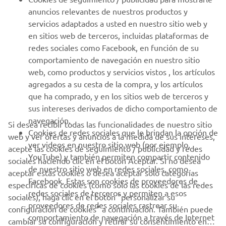
anuncios relevantes de nuestros productos y
MÁS YAMAHA
servicios adaptados a usted en nuestro sitio web y
en sitios web de terceros, incluidas plataformas de
redes sociales como Facebook, en función de su
AYUDA
comportamiento de navegación en nuestro sitio
web, como productos y servicios vistos , los artículos
agregados a su cesta de la compra, y los artículos
BOLETÍN DE NOTICIAS
que ha comprado, y en los sitios web de terceros y
Sé el primero en enterarte de las últimas ofertas, eventos
sus intereses derivados de dicho comportamiento de
especiales, novedades
navegación.
Si desea recibir todas las funcionalidades de nuestro sitio
Cookies de redes sociales que le brindan la opción de
web y ver ofertas y anuncios a la medida de sus intereses,
ver videos en nuestro sitio web (por ejemplo,
acepte las cookies de seguimiento / publicidad y redes
YouTube) y también permiten compartir contenido
sociales haciendo clic en el botón Aceptar. Si no desea
SUSCRÍBETE
de nuestro sitio web en redes sociales, como
aceptar estas cookies o desea aceptar solo categorías
Facebook. Estas son cookies de proveedores de
específicas de cookies (como solo las cookies de las redes
redes sociales de terceros y permiten a esos
Lea nuestra Política de Privacidad para saber cómo procesamos
sociales), haga clic en el botón "personalizar su
proveedores de redes sociales rastrear su
sus datos personales:
Política de Privacidad
configuración de cookies" a continuación. También puede
comportamiento de navegación a través de Internet
cambiar su configuración y retirar su consentimiento en