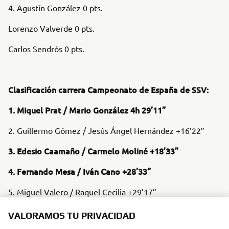
4. Agustín González 0 pts.
Lorenzo Valverde 0 pts.
Carlos Sendrós 0 pts.
Clasificación carrera Campeonato de España de SSV:
1. Miquel Prat / Mario González 4h 29’11”
2. Guillermo Gómez / Jesús Ángel Hernández +16’22”
3. Edesio Caamaño / Carmelo Moliné +18’33”
4. Fernando Mesa / Iván Cano +28’33”
5. Miguel Valero / Raquel Cecilia +29’17”
6. Víctor González / Carles Barangé +33’09
VALORAMOS TU PRIVACIDAD