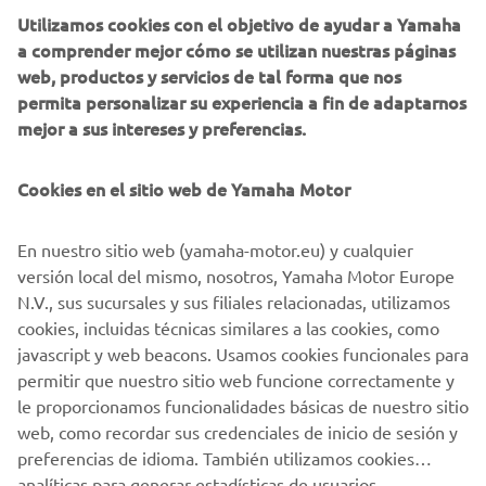
7. Juan López / Patricio Pérez +2h29’22”
Utilizamos cookies con el objetivo de ayudar a Yamaha
a comprender mejor cómo se utilizan nuestras páginas
web, productos y servicios de tal forma que nos
Clasificación Campeonato de España de SSV:
permita personalizar su experiencia a fin de adaptarnos
mejor a sus intereses y preferencias.
1. Miquel Prat 50 puntos
2. Guillermo Gómez 42 pts.
Cookies en el sitio web de Yamaha Motor
3. Edesio Caamaño 36 pts.
En nuestro sitio web (yamaha-motor.eu) y cualquier
4. Fernando Mesa 32 pts.
versión local del mismo, nosotros, Yamaha Motor Europe
N.V., sus sucursales y sus filiales relacionadas, utilizamos
5. Miguel Valero 29 pts.
cookies, incluidas técnicas similares a las cookies, como
6. Víctor González 27 pts.
javascript y web beacons. Usamos cookies funcionales para
permitir que nuestro sitio web funcione correctamente y
7. Juan López 25 pts.
le proporcionamos funcionalidades básicas de nuestro sitio
web, como recordar sus credenciales de inicio de sesión y
preferencias de idioma. También utilizamos cookies
analíticas para generar estadísticas de usuarios