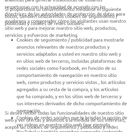
respetuosas con la privacidad de acuerdo con las
Si proporciona su consentimiento mediante el siguiente
directrices de las autoridades de protección de datos para
botón, también utilizaremos cookies de seguimiento /
CORPORATIVO
ayudarnos a comprender cómo los visitantes usan nuestro
publicidad y cookies de redes sociales:
sitio web y para mejorar nuestro sitio web, productos,
servicios y esfuerzos de marketing.
PROFESIONALES
Cookies de seguimiento / publicidad para mostrarle
anuncios relevantes de nuestros productos y
MÁS YAMAHA
servicios adaptados a usted en nuestro sitio web y
en sitios web de terceros, incluidas plataformas de
redes sociales como Facebook, en función de su
AYUDA
comportamiento de navegación en nuestro sitio
web, como productos y servicios vistos , los artículos
agregados a su cesta de la compra, y los artículos
BOLETÍN DE NOTICIAS
que ha comprado, y en los sitios web de terceros y
Sé el primero en enterarte de las últimas ofertas, eventos
sus intereses derivados de dicho comportamiento de
especiales, novedades
navegación.
Si desea recibir todas las funcionalidades de nuestro sitio
Cookies de redes sociales que le brindan la opción de
web y ver ofertas y anuncios a la medida de sus intereses,
ver videos en nuestro sitio web (por ejemplo,
acepte las cookies de seguimiento / publicidad y redes
YouTube) y también permiten compartir contenido