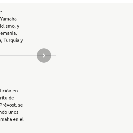
e
l Yamaha
iclismo, y
lemania,
a, Turquía y
SIGUIENTE ELEMENTO DE LA GALERÍA
tición en
ritu de
Prévost, se
endo unos
amaha en el