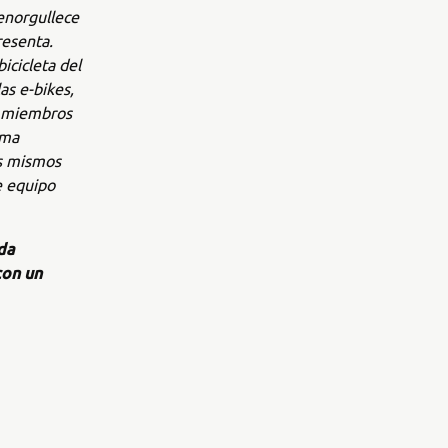
norgullece
resenta.
icicleta del
as e-bikes,
n miembros
rma
s mismos
e equipo
da
con un