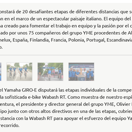
onstará de 20 desafiantes etapas de diferentes distancias que s
án en el marco de un espectacular paisaje italiano. El equipo de
a creado para fomentar el trabajo en equipo y la pasión por el c
mado por unos 75 compañeros del grupo YME procedentes de A
nelux, España, Finlandia, Francia, Polonia, Portugal, Escandinavi
o.
el Yamaha GIRO-E disputará las etapas individuales de la compe
la sofisticada e-bike Wabash RT. Como muestra de nuestro espí
entura, el presidente y director general del grupo YME, Olivier 
uipo junto con otros altos directivos en una de las etapas, cubri
stancia con la Wabash RT para apoyar el esfuerzo del equipo Y
recorrido.