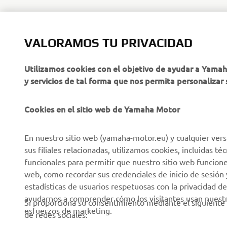
VALORAMOS TU PRIVACIDAD
CORPORATIVO
PROFESIONALES
Utilizamos cookies con el objetivo de ayudar a Yama
y servicios de tal forma que nos permita personalizar 
Sobre nosotros
NEO's Delivery
Últimas Noticias
Sistemas eBike
Cookies en el sitio web de Yamaha Motor
Blog
Cuerpos de Seguridad
En nuestro sitio web (yamaha-motor.eu) y cualquier vers
Eventos
Golf / Buggys B2B
sus filiales relacionadas, utilizamos cookies, incluidas 
Notas de Prensa
Equipos de Intervención
funcionales para permitir que nuestro sitio web funcion
Rápida
web, como recordar sus credenciales de inicio de sesión 
Catálogos
estadísticas de usuarios respetuosas con la privacidad de
Autoescuelas
Trabajar en Yamaha
ayudarnos a comprender cómo los visitantes usan nuestro
Si proporciona su consentimiento mediante el siguiente 
Robotics
esfuerzos de marketing.
Conviértase en
de redes sociales:
distribuidor
Asociaciones