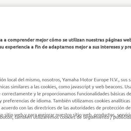
MÁS YAMAHA
AYUDA
ha a comprender mejor cómo se utilizan nuestras páginas we
su experiencia a fin de adaptarnos mejor a sus intereses y pr
MyYamaha
Atención al Cliente
Yamaha Music
Soporte de la tienda
virtual
Yamaha Racing
Catálogo de piezas
ión local del mismo, nosotros, Yamaha Motor Europe N.V., sus s
Yamaha Motor Global
técnicas similares a las cookies, como javascript y web beacons. 
Localizador de
Aplicaciones móviles
e correctamente y le proporcionamos funcionalidades básicas de
Concesionarios
y preferencias de idioma. También utilizamos cookies analíticas
Condiciones de uso
 acuerdo con las directrices de las autoridades de protección de
 sitio web y para mejorar nuestro sitio web, productos, servici
Gestión de Baterías
botón, también utilizaremos cookies de seguimiento / publicid
Usadas