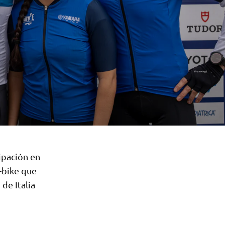
ipación en
-bike que
de Italia