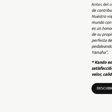
Antes del c
de contribu
Nuestro via
mundo con s
es un honor
de su propi
perfecta d
pedaleando
Yamaha".
* Kando es
satisfacci
valor, cal
DESCUBR