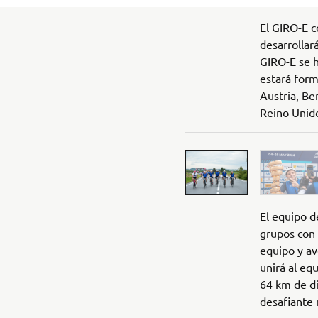
El GIRO-E c
desarrollar
GIRO-E se h
estará for
Austria, Be
Reino Unid
El equipo d
grupos con 
equipo y av
unirá al eq
64 km de di
desafiante 