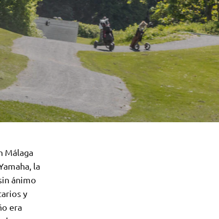
en Málaga
 Yamaha, la
sin ánimo
arios y
ño era