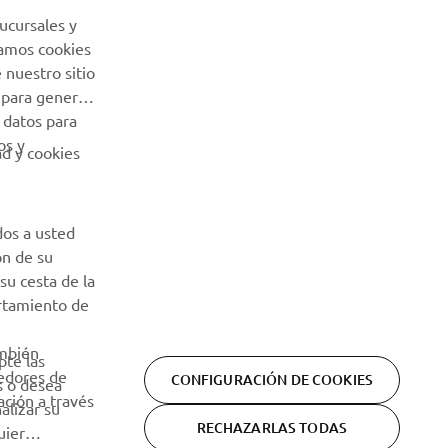
ucursales y
Lea nuestra Política de Privacidad para saber cómo procesamos
Usamos cookies
sus datos personales:
Política de Privacidad
 nuestro sitio
 para generar
 datos para
os y
ad y cookies
dos a usted
ón de su
su cesta de la
ortamiento de
ambién
pte las
eedores de
CONFIGURACIÓN DE COOKIES
s o desea
ción a través
alizar su
RECHAZARLAS TODAS
uier