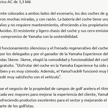
rico AC de 3,3 kW.
te colocados a ambos lados del escenario, los dos coches de g
eron muchas miradas, y con razón. La batería del coche tiene una
años y no requiere mantenimiento, ofreciendo a los propietarios
ducidos. El resistente y ligero chasis del coche y sus cero emisi
 compromiso de Yamaha con la sostenibilidad.
el funcionamiento silencioso y el frenado regenerativo del coch
por los delegados y por el ganador de la Yamaha Experience de
olas Skene. Skene, elogió la comodidad y funcionalidad del coc
gratuito. "Disfrutar del coche en la Yamaha Experience ha sido 
 bien y es muy cómodo. Además, el YamaTrack® funcionó muy 
edé muy satisfecho con el vehículo".
e el negocio de la propiedad de campos de golf acelera el ritm
cada vez mayores para mejorar la experiencia del cliente, Yama
ofreciendo productos excelentes para el sector y mejorando el 
arte de los golfistas.