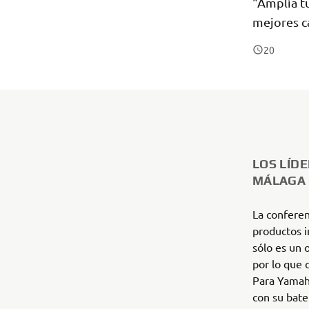
"Amplía t
mejores c
2
0
LOS LÍD
MÁLAGA
La conferen
productos i
sólo es un 
por lo que 
Para Yamaha
con su bater