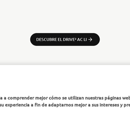
DESCUBRE EL DRIVE² AC LI
MÁS YAMAHA
AYUDA
ha a comprender mejor cómo se utilizan nuestras páginas we
su experiencia a fin de adaptarnos mejor a sus intereses y pr
MyYamaha
Atención al Cliente
Yamaha Music
Soporte de la tienda
virtual
Yamaha Racing