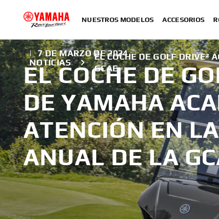
NUESTROS MODELOS
ACCESORIOS
R
|
7 DE MARZO DE 2024
EL COCHE DE GOLF DRIVE² 
NOTICIAS
EL COCHE DE GOL
GCAE
DE YAMAHA ACA
ATENCIÓN EN L
ANUAL DE LA G