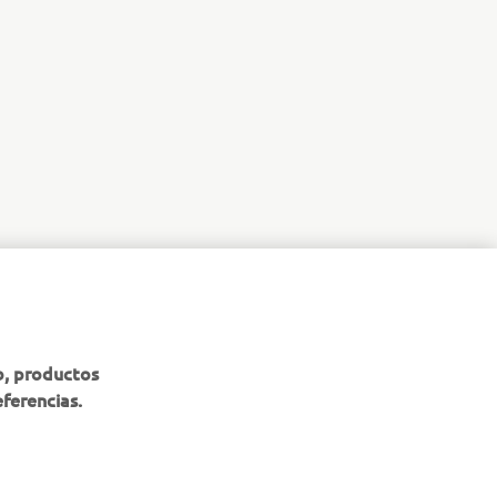
BOLETÍN DE NOTICIAS
b, productos
eferencias.
Sé el primero en enterarte de las últimas ofertas, eventos
especiales, novedades
SUSCRÍBETE