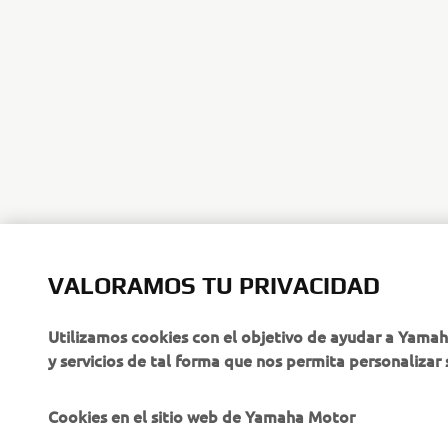
VALORAMOS TU PRIVACIDAD
CORPORATIVO
PROFESIONALES
Utilizamos cookies con el objetivo de ayudar a Yama
y servicios de tal forma que nos permita personalizar 
Sobre nosotros
NEO's Delivery
Últimas Noticias
Sistemas eBike
Cookies en el sitio web de Yamaha Motor
Blog
Cuerpos de Seguridad