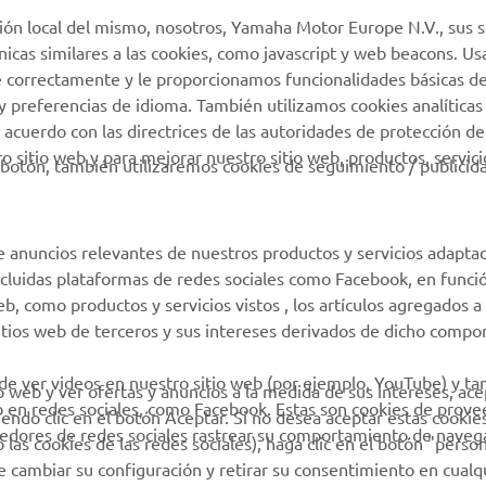
Catálogo de piezas
ión local del mismo, nosotros, Yamaha Motor Europe N.V., sus s
Yamaha Motor Global
técnicas similares a las cookies, como javascript y web beacons. 
Localizador de
Aplicaciones móviles
e correctamente y le proporcionamos funcionalidades básicas de
Concesionarios
y preferencias de idioma. También utilizamos cookies analíticas
Condiciones de uso
 acuerdo con las directrices de las autoridades de protección de
 sitio web y para mejorar nuestro sitio web, productos, servici
Gestión de Baterías
botón, también utilizaremos cookies de seguimiento / publicid
Usadas
e anuncios relevantes de nuestros productos y servicios adapta
incluidas plataformas de redes sociales como Facebook, en funci
 como productos y servicios vistos , los artículos agregados a 
sitios web de terceros y sus intereses derivados de dicho comp
 de ver videos en nuestro sitio web (por ejemplo, YouTube) y t
io web y ver ofertas y anuncios a la medida de sus intereses, ace
b en redes sociales, como Facebook. Estas son cookies de prov
iendo clic en el botón Aceptar. Si no desea aceptar estas cookie
eedores de redes sociales rastrear su comportamiento de navega
las cookies de las redes sociales), haga clic en el botón "person
 cambiar su configuración y retirar su consentimiento en cualq