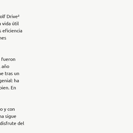
olf Drive²
 vida útil
 eficiencia
ones
e fueron
l año
he tras un
genial: ha
bien. En
o y con
ha sigue
disfrute del