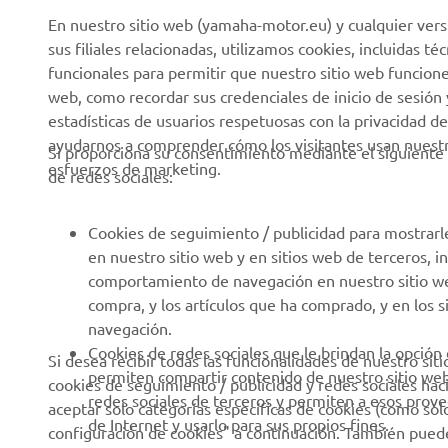
En nuestro sitio web (yamaha-motor.eu) y cualquier vers
Eventos
Golf / Buggys B2B
sus filiales relacionadas, utilizamos cookies, incluidas 
Notas de Prensa
Equipos de Intervención
funcionales para permitir que nuestro sitio web funcion
Rápida
web, como recordar sus credenciales de inicio de sesión 
Catálogos
estadísticas de usuarios respetuosas con la privacidad de
Autoescuelas
Trabajar en Yamaha
ayudarnos a comprender cómo los visitantes usan nuestro
Si proporciona su consentimiento mediante el siguiente 
Robotics
esfuerzos de marketing.
Conviértase en
de redes sociales:
distribuidor
Asociaciones
Política de derechos
Portal de Información
Cookies de seguimiento / publicidad para mostrarl
humanos
técnica para reparadores
en nuestro sitio web y en sitios web de terceros, 
independientes
comportamiento de navegación en nuestro sitio web,
Política Básica de
compra, y los artículos que ha comprado, y en los 
Sostenibilidad
Ficha de datos de
navegación.
seguridad de Yamalube
Canal de denuncias
Cookies de redes sociales que le brindan la opción
Si desea recibir todas las funcionalidades de nuestro sit
permiten compartir contenido de nuestro sitio we
cookies de seguimiento / publicidad y redes sociales hac
Informe Público País por
redes sociales de terceros y permiten a esos prov
aceptar solo categorías específicas de cookies (como solo 
País
de Internet y usarlo para sus propios fines.
configuración de cookies" a continuación. También puede