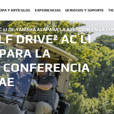
OPA Y ARTÍCULOS
EXPERIENCIAS
SERVICIOS Y SOPORTE
TI
AC LI DE YAMAHA ACAPARA LA ATENCIÓN EN LA C
F DRIVE² AC LI
PARA LA
A CONFERENCIA
CAE