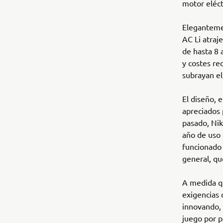
motor eléct
Elegantemen
AC Li atraj
de hasta 8 
y costes re
subrayan el
El diseño, 
apreciados 
pasado, Nik
año de uso 
funcionado
general, qu
A medida qu
exigencias 
innovando, 
juego por p