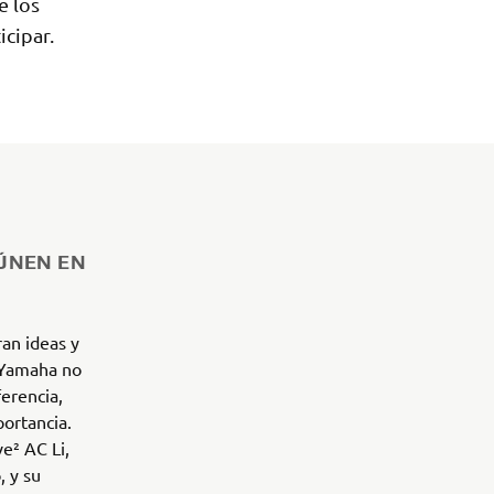
e los
cipar.
EÚNEN EN
ran ideas y
. Yamaha no
ferencia,
portancia.
e² AC Li,
, y su