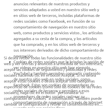
servicios adaptados a usted en nuestro sitio web y
AYUDA
en sitios web de terceros, incluidas plataformas de
redes sociales como Facebook, en función de su
comportamiento de navegación en nuestro sitio
BOLETÍN DE NOTICIAS
web, como productos y servicios vistos , los artículos
agregados a su cesta de la compra, y los artículos
Sé el primero en enterarte de las últimas ofertas, eventos
especiales, novedades
que ha comprado, y en los sitios web de terceros y
sus intereses derivados de dicho comportamiento de
navegación.
Si desea recibir todas las funcionalidades de nuestro sitio
Cookies de redes sociales que le brindan la opción de
web y ver ofertas y anuncios a la medida de sus intereses,
SUSCRÍBETE
ver videos en nuestro sitio web (por ejemplo,
acepte las cookies de seguimiento / publicidad y redes
YouTube) y también permiten compartir contenido
sociales haciendo clic en el botón Aceptar. Si no desea
de nuestro sitio web en redes sociales, como
aceptar estas cookies o desea aceptar solo categorías
Lea nuestra Política de Privacidad para saber cómo procesamos
Facebook. Estas son cookies de proveedores de
sus datos personales:
Política de Privacidad
específicas de cookies (como solo las cookies de las redes
redes sociales de terceros y permiten a esos
sociales), haga clic en el botón "personalizar su
proveedores de redes sociales rastrear su
configuración de cookies" a continuación. También puede
Spain (Spanish)
comportamiento de navegación a través de Internet
cambiar su configuración y retirar su consentimiento en
y usarlo para sus propios fines.
cualquier momento a través de nuestra
Política de
cookies
. Lea esta política de cookies para obtener más