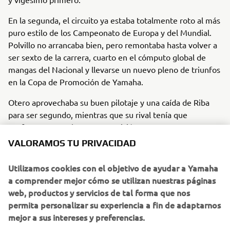
En la segunda, el circuito ya estaba totalmente roto al más
puro estilo de los Campeonato de Europa y del Mundial.
Polvillo no arrancaba bien, pero remontaba hasta volver a
ser sexto de la carrera, cuarto en el cómputo global de
mangas del Nacional y llevarse un nuevo pleno de triunfos
en la Copa de Promoción de Yamaha.
Otero aprovechaba su buen pilotaje y una caída de Riba
para ser segundo, mientras que su rival tenía que
VALORAMOS TU PRIVACIDAD
conformarse con la tercera posición.
Con estos resultados, el podio se conformó con Polvillo en
Utilizamos cookies con el objetivo de ayudar a Yamaha
lo más alto, Otero y Riba.
a comprender mejor cómo se utilizan nuestras páginas
web, productos y servicios de tal forma que nos
Del mismo modo queda la clasificación provisional de la
permita personalizar su experiencia a fin de adaptarnos
YZ125 bLU cRU Cup 2024 en la que Polvillo no ha cedido
mejor a sus intereses y preferencias.
por el momento ningún punto.
El 9 y 10 de marzo será el momento de ver en acción a los
Cookies en el sitio web de Yamaha Motor