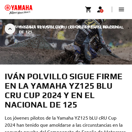
YAMAHA YZ125 BLU CRU CUP
|
26 DE FEBRERO DE 2024
YAMAHA YZ125 BLU CRU CUP 2024 Y EN EL NACIONAL
DE 125
IVÁN POLVILLO SIGUE FIRME
EN LA YAMAHA YZ125 BLU
CRU CUP 2024 Y EN EL
NACIONAL DE 125
Los jóvenes pilotos de la Yamaha YZ125 bLU cRU Cup
2024 han tenido que amoldarse a las circunstancias en la
segunda prueba del Campeonato de España de Motocross,