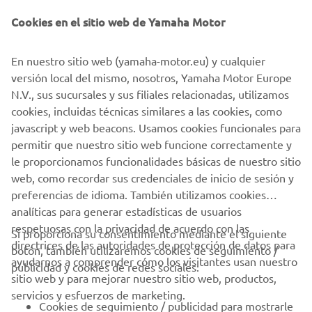
pilotos de la YZ85 e YZ65 bLU cRU Cup por primera vez
esta temporada. El escenario elegido será el circuito Tajoa
En nuestro sitio web (yamaha-motor.eu) y cualquier
Racing de Montearagón, en Toledo.
versión local del mismo, nosotros, Yamaha Motor Europe
N.V., sus sucursales y sus filiales relacionadas, utilizamos
cookies, incluidas técnicas similares a las cookies, como
javascript y web beacons. Usamos cookies funcionales para
permitir que nuestro sitio web funcione correctamente y
1
/
6
le proporcionamos funcionalidades básicas de nuestro sitio
web, como recordar sus credenciales de inicio de sesión y
preferencias de idioma. También utilizamos cookies
analíticas para generar estadísticas de usuarios
CORPORATIVO
respetuosas con la privacidad de acuerdo con las
Si proporciona su consentimiento mediante el siguiente
directrices de las autoridades de protección de datos para
botón, también utilizaremos cookies de seguimiento /
ayudarnos a comprender cómo los visitantes usan nuestro
PROFESIONALES
publicidad y cookies de redes sociales:
sitio web y para mejorar nuestro sitio web, productos,
servicios y esfuerzos de marketing.
MÁS YAMAHA
Cookies de seguimiento / publicidad para mostrarle
anuncios relevantes de nuestros productos y