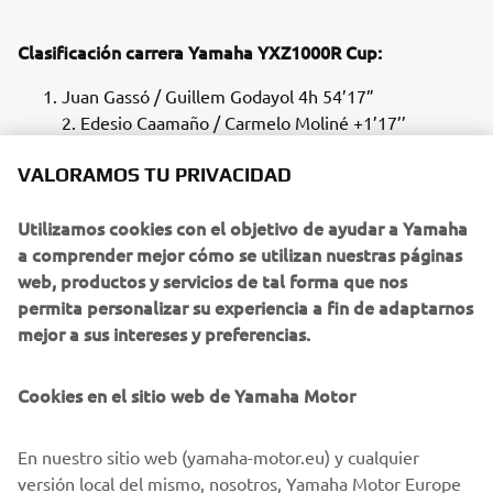
Clasificación carrera Yamaha YXZ1000R Cup:
Juan Gassó / Guillem Godayol 4h 54’17”
2. Edesio Caamaño / Carmelo Moliné +1’17’’
VALORAMOS TU PRIVACIDAD
3. Francisco Javier Castro / Eduard Ferrán +27’26”
4. Jordi Esteve / Francisco José Pardo +33’19’’
Utilizamos cookies con el objetivo de ayudar a Yamaha
5. Lorenzo Valverde / Lorenzo Valverde +38’17’’
a comprender mejor cómo se utilizan nuestras páginas
web, productos y servicios de tal forma que nos
permita personalizar su experiencia a fin de adaptarnos
Clasificación Yamaha YXZ1000R Cup 2024:
mejor a sus intereses y preferencias.
Juan Gassó 50 puntos
2. Edesio Caamaño 42 pts.
Cookies en el sitio web de Yamaha Motor
3. Francisco Javier Castro 36 pts.
4. Jordi Esteve 32 pts.
En nuestro sitio web (yamaha-motor.eu) y cualquier
5. Lorenzo Valverde 29 pts.
versión local del mismo, nosotros, Yamaha Motor Europe
6. Teo Viñarás 0 pts.
N.V., sus sucursales y sus filiales relacionadas, utilizamos