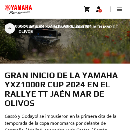
YXZ1000R CUP 2024
|
14 DE ABRIL DE 2024
YXZ1000R CUP 2024 EN EL RALLYE TT JAÉN MAR DE
OLIVOS
GRAN INICIO DE LA YAMAHA
YXZ1000R CUP 2024 EN EL
RALLYE TT JAÉN MAR DE
OLIVOS
Gassó y Godayol se impusieron en la primera cita de la
temporada de la copa monomarca por delante de
Caamaño / Moliné, segundos, y de Castro / Ferrán,