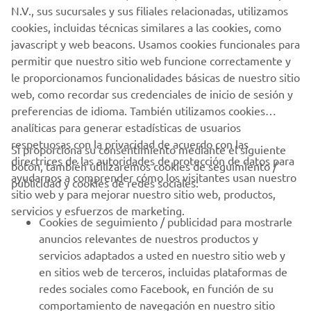
cookies, incluidas técnicas similares a las cookies, como
javascript y web beacons. Usamos cookies funcionales para
permitir que nuestro sitio web funcione correctamente y
MÁS INFORMACIÓN
le proporcionamos funcionalidades básicas de nuestro sitio
web, como recordar sus credenciales de inicio de sesión y
preferencias de idioma. También utilizamos cookies
analíticas para generar estadísticas de usuarios
respetuosas con la privacidad de acuerdo con las
Si proporciona su consentimiento mediante el siguiente
directrices de las autoridades de protección de datos para
botón, también utilizaremos cookies de seguimiento /
CORPORATIVO
ayudarnos a comprender cómo los visitantes usan nuestro
publicidad y cookies de redes sociales:
sitio web y para mejorar nuestro sitio web, productos,
PROFESIONALES
servicios y esfuerzos de marketing.
Cookies de seguimiento / publicidad para mostrarle
anuncios relevantes de nuestros productos y
MÁS YAMAHA
servicios adaptados a usted en nuestro sitio web y
en sitios web de terceros, incluidas plataformas de
redes sociales como Facebook, en función de su
AYUDA
comportamiento de navegación en nuestro sitio
web, como productos y servicios vistos , los artículos