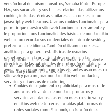
Con estas actualizaciones, Yamaha sigue siendo el
versión local del mismo, nosotros, Yamaha Motor Europe
referente en estilo, rendimiento y funcionalidad sobre el
N.V., sus sucursales y sus filiales relacionadas, utilizamos
agua.
cookies, incluidas técnicas similares a las cookies, como
javascript y web beacons. Usamos cookies funcionales para
permitir que nuestro sitio web funcione correctamente y
DESCUBRE LA NUEVA GAMA YAM DE YAMAHA
le proporcionamos funcionalidades básicas de nuestro sitio
web, como recordar sus credenciales de inicio de sesión y
preferencias de idioma. También utilizamos cookies
analíticas para generar estadísticas de usuarios
respetuosas con la privacidad de acuerdo con las
Si proporciona su consentimiento mediante el siguiente
directrices de las autoridades de protección de datos para
botón, también utilizaremos cookies de seguimiento /
CORPORATIVO
ayudarnos a comprender cómo los visitantes usan nuestro
publicidad y cookies de redes sociales:
sitio web y para mejorar nuestro sitio web, productos,
servicios y esfuerzos de marketing.
PROFESIONALES
Cookies de seguimiento / publicidad para mostrarle
anuncios relevantes de nuestros productos y
MÁS YAMAHA
servicios adaptados a usted en nuestro sitio web y
en sitios web de terceros, incluidas plataformas de
redes sociales como Facebook, en función de su
AYUDA