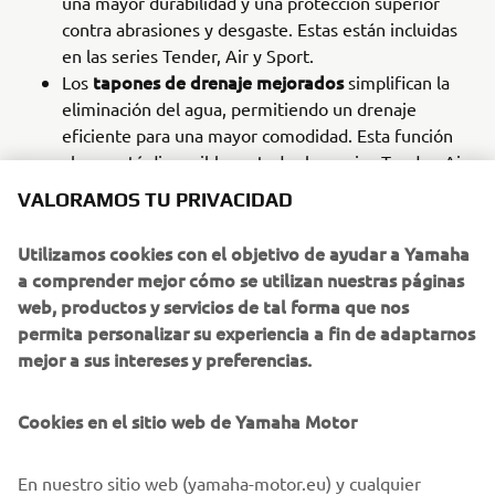
una mayor durabilidad y una protección superior
contra abrasiones y desgaste. Estas están incluidas
en las series Tender, Air y Sport.
tapones de drenaje mejorados
Los
simplifican la
eliminación del agua, permitiendo un drenaje
eficiente para una mayor comodidad. Esta función
ahora está disponible en todas las series Tender, Air
y Sport.
VALORAMOS TU PRIVACIDAD
remos retráctiles
Los
ofrecen una solución de
almacenamiento innovadora, garantizando que
Utilizamos cookies con el objetivo de ayudar a Yamaha
puedan guardarse de forma ordenada y desplegarse
a comprender mejor cómo se utilizan nuestras páginas
rápidamente cuando sea necesario. Esta función está
web, productos y servicios de tal forma que nos
incluida en las series Tender, Air y Sport.
permita personalizar su experiencia a fin de adaptarnos
soporte para ancla
El
ofrece una solución segura y
mejor a sus intereses y preferencias.
accesible para almacenar y desplegar un ancla,
asegurando operaciones de amarre fluidas. Esta
Cookies en el sitio web de Yamaha Motor
actualización se ha introducido en las series Air y
Sport.
En nuestro sitio web (yamaha-motor.eu) y cualquier