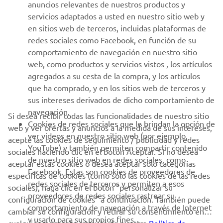
anuncios relevantes de nuestros productos y
MÁS YAMAHA
servicios adaptados a usted en nuestro sitio web y
en sitios web de terceros, incluidas plataformas de
redes sociales como Facebook, en función de su
AYUDA
comportamiento de navegación en nuestro sitio
web, como productos y servicios vistos , los artículos
agregados a su cesta de la compra, y los artículos
BOLETÍN DE NOTICIAS
que ha comprado, y en los sitios web de terceros y
Sé el primero en enterarte de las últimas ofertas, eventos
sus intereses derivados de dicho comportamiento de
especiales, novedades
navegación.
Si desea recibir todas las funcionalidades de nuestro sitio
Cookies de redes sociales que le brindan la opción de
web y ver ofertas y anuncios a la medida de sus intereses,
ver videos en nuestro sitio web (por ejemplo,
acepte las cookies de seguimiento / publicidad y redes
YouTube) y también permiten compartir contenido
sociales haciendo clic en el botón Aceptar. Si no desea
SUSCRÍBETE
de nuestro sitio web en redes sociales, como
aceptar estas cookies o desea aceptar solo categorías
Facebook. Estas son cookies de proveedores de
específicas de cookies (como solo las cookies de las redes
redes sociales de terceros y permiten a esos
Lea nuestra Política de Privacidad para saber cómo procesamos
sociales), haga clic en el botón "personalizar su
proveedores de redes sociales rastrear su
sus datos personales:
Política de Privacidad
configuración de cookies" a continuación. También puede
comportamiento de navegación a través de Internet
cambiar su configuración y retirar su consentimiento en
y usarlo para sus propios fines.
Spain (Spanish)