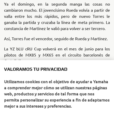
Ya el domingo, en la segunda manga las cosas no
cambiaron mucho. El jovencísimo Rueda volvía a partir de
valla entre los más rápidos, pero de nuevo Torres le
ganaba la partida y cruzaba la línea de meta primero. La
constancia de Martínez le valió para volver a ser tercero.
Así, Torres fue el vencedor, seguido de Rueda y Martínez.
La YZ bLU cRU Cup volverá en el mes de junio para los
pilotos de MX85 y MX65 en el circuito barcelonés de
Castellolí.
VALORAMOS TU PRIVACIDAD
Álvaro Lozano, coordinador YZ bLU cRU Cup: “Ha sido un
fin de semana extraño porque teníamos a muchos pilotos
Utilizamos cookies con el objetivo de ayudar a Yamaha
lesionados y además Jordi Soler sufría una dura caída
a comprender mejor cómo se utilizan nuestras páginas
cuando se encontraba en un buen momento de forma.
web, productos y servicios de tal forma que nos
Alejandro torres ha sido el mejor marcando remontadas
permita personalizar su experiencia a fin de adaptarnos
en ambas mangas consiguiendo entrar en el top 10 del
mejor a sus intereses y preferencias.
Campeonato de España y siendo el mejor de la Copa. En
las dos carreras fue muy agresivo, lo que le dio esos