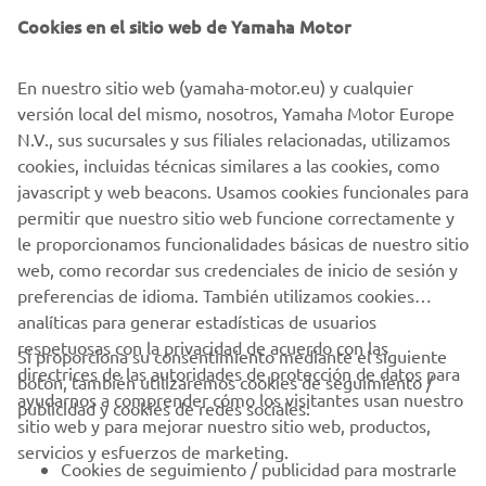
buenos resultados. Rueda ha mejorado su conducción y ha
Cookies en el sitio web de Yamaha Motor
tenido unas muy buenas salidas. Cada vez va adquiriendo
más experiencia. Destacar la constancia que ha mostrado
En nuestro sitio web (yamaha-motor.eu) y cualquier
Jaume Martínez y su energía en cada momento del fin de
versión local del mismo, nosotros, Yamaha Motor Europe
semana. Vamos a por las próximas. Solo me queda desear
N.V., sus sucursales y sus filiales relacionadas, utilizamos
una pronta recuperación a todos los pilotos lesionados”.
cookies, incluidas técnicas similares a las cookies, como
javascript y web beacons. Usamos cookies funcionales para
permitir que nuestro sitio web funcione correctamente y
le proporcionamos funcionalidades básicas de nuestro sitio
web, como recordar sus credenciales de inicio de sesión y
1
/
1
preferencias de idioma. También utilizamos cookies
analíticas para generar estadísticas de usuarios
respetuosas con la privacidad de acuerdo con las
Si proporciona su consentimiento mediante el siguiente
directrices de las autoridades de protección de datos para
botón, también utilizaremos cookies de seguimiento /
CORPORATIVO
ayudarnos a comprender cómo los visitantes usan nuestro
publicidad y cookies de redes sociales:
sitio web y para mejorar nuestro sitio web, productos,
servicios y esfuerzos de marketing.
PROFESIONALES
Cookies de seguimiento / publicidad para mostrarle