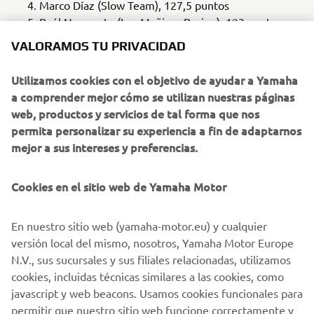
Marco Díaz (Slow Team), 127,5 puntos
Raúl Navarrete (Los Mañicos Racing), 123 puntos
Sara Sánchez (YVS Sabadell), 108 puntos
VALORAMOS TU PRIVACIDAD
Jorge Arroyo (E. Castro), 89,5 puntos
Nahuel Santamaría (Pons Motorsport Italika Racing),
Utilizamos cookies con el objetivo de ayudar a Yamaha
85 puntos
a comprender mejor cómo se utilizan nuestras páginas
Nabil Marco (Guaja Motorsport), 74 puntos
web, productos y servicios de tal forma que nos
Julián Chipolina (JC31 Racing), 73,5 puntos
permita personalizar su experiencia a fin de adaptarnos
mejor a sus intereses y preferencias.
Más información sobre la copa y opciones de participación
Cookies en el sitio web de Yamaha Motor
para la temporada que viene en el siguiente enlace:
En nuestro sitio web (yamaha-motor.eu) y cualquier
versión local del mismo, nosotros, Yamaha Motor Europe
N.V., sus sucursales y sus filiales relacionadas, utilizamos
MÁS INFORMACIÓN
cookies, incluidas técnicas similares a las cookies, como
javascript y web beacons. Usamos cookies funcionales para
permitir que nuestro sitio web funcione correctamente y