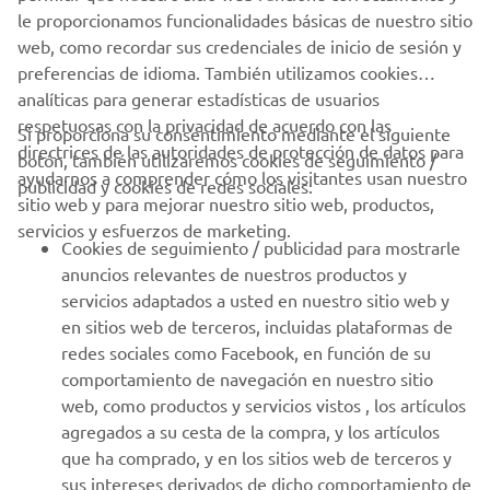
le proporcionamos funcionalidades básicas de nuestro sitio
web, como recordar sus credenciales de inicio de sesión y
1
/
7
preferencias de idioma. También utilizamos cookies
analíticas para generar estadísticas de usuarios
respetuosas con la privacidad de acuerdo con las
Si proporciona su consentimiento mediante el siguiente
directrices de las autoridades de protección de datos para
botón, también utilizaremos cookies de seguimiento /
CORPORATIVO
ayudarnos a comprender cómo los visitantes usan nuestro
publicidad y cookies de redes sociales:
sitio web y para mejorar nuestro sitio web, productos,
servicios y esfuerzos de marketing.
PROFESIONALES
Cookies de seguimiento / publicidad para mostrarle
anuncios relevantes de nuestros productos y
MÁS YAMAHA
servicios adaptados a usted en nuestro sitio web y
en sitios web de terceros, incluidas plataformas de
redes sociales como Facebook, en función de su
AYUDA
comportamiento de navegación en nuestro sitio
web, como productos y servicios vistos , los artículos
agregados a su cesta de la compra, y los artículos
BOLETÍN DE NOTICIAS
que ha comprado, y en los sitios web de terceros y
Sé el primero en enterarte de las últimas ofertas, eventos
sus intereses derivados de dicho comportamiento de